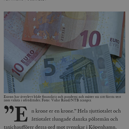
Euron har överlevt både finanskris och pandemi och möter nu sitt första test
som valuta i ofredstider. Foto: Vidar Ruud/NTB scanpix
”E
n krone er en krone.” Hela sjuttiotalet och
åttiotalet slungade danska pölsemän och
taxichaufförer dessa ord mot svenskar i Köpenhamn.