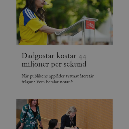
Dadgostar kostar 44
miljoner per sekund
När publikens applåder tystnat återstår
frågan: Vem betalar notan?