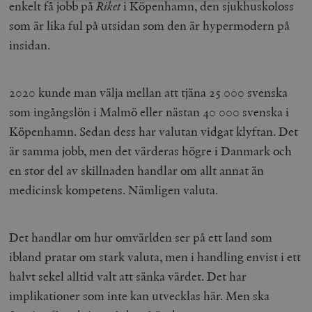
enkelt få jobb på
Riket
i Köpenhamn, den sjukhuskoloss
som är lika ful på utsidan som den är hypermodern på
Strikt nödvändigt
Analys
insidan.
Marknadsföring
Funktioner
Strikt nödvändiga kakor tillåter
kärnwebbplatsfunktioner som användarinloggning
2020 kunde man välja mellan att tjäna 25 000 svenska
och kontohantering. Webbplatsen kan inte användas
ordentligt utan strikt nödvändiga cookies.
som ingångslön i Malmö eller nästan 40 000 svenska i
Leverantör
Köpenhamn. Sedan dess har valutan vidgat klyftan. Det
Namn
U
/ Domän
är samma jobb, men det värderas högre i Danmark och
woocommerce_cart_hash
Automattic
S
Inc.
en stor del av skillnaden handlar om allt annat än
timbro.se
medicinsk kompetens. Nämligen valuta.
_hjFirstSeen
Hotjar Ltd
Det handlar om hur omvärlden ser på ett land som
.timbro.se
m
ibland pratar om stark valuta, men i handling envist i ett
halvt sekel alltid valt att sänka värdet. Det har
implikationer som inte kan utvecklas här. Men ska