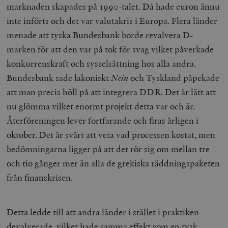
marknaden skapades på 1990-talet. Då hade euron ännu
inte införts och det var valutakris i Europa. Flera länder
menade att tyska Bundesbank borde revalvera D-
marken för att den var på tok för svag vilket påverkade
konkurrenskraft och sysselsättning hos alla andra.
Bundesbank sade lakoniskt
Nein
och Tyskland påpekade
att man precis höll på att integrera DDR. Det är lätt att
nu glömma vilket enormt projekt detta var och är.
Återföreningen lever fortfarande och firas årligen i
oktober. Det är svårt att veta vad processen kostat, men
bedömningarna ligger på att det rör sig om mellan tre
och tio gånger mer än alla de grekiska räddningspaketen
från finanskrisen.
Detta ledde till att andra länder i stället i praktiken
devalverade, vilket hade samma effekt som en tysk