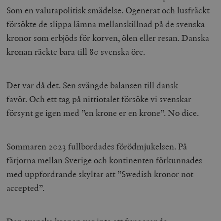
Som en valutapolitisk smädelse. Ogenerat och lusfräckt
försökte de slippa lämna mellanskillnad på de svenska
kronor som erbjöds för korven, ölen eller resan. Danska
kronan räckte bara till 80 svenska öre.
Det var då det. Sen svängde balansen till dansk
favör. Och ett tag på nittiotalet försöke vi svenskar
försynt ge igen med ”en krone er en krone”. No dice.
Sommaren 2023 fullbordades förödmjukelsen. På
färjorna mellan Sverige och kontinenten förkunnades
med uppfordrande skyltar att ”Swedish kronor not
accepted”.