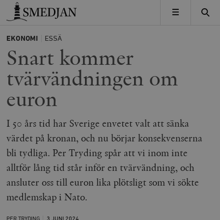
Timbro
MENY
EKONOMI
ESSÄ
Snart kommer
tvärvändningen om
euron
I 50 års tid har Sverige envetet valt att sänka
värdet på kronan, och nu börjar konsekvenserna
bli tydliga. Per Tryding spår att vi inom inte
alltför lång tid står inför en tvärvändning, och
ansluter oss till euron lika plötsligt som vi sökte
medlemskap i Nato.
PER TRYDING
3 JUNI
2024