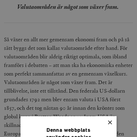
Valutaområden är något som växer fram.
Så växer en allt mer gemensam ekonomi fram och på så
sätt byggs det som kallas valutaområde efter hand. För
valutaområden blir aldrig riktigt optimala, som ibland
framförs i debatten – att man ska ha ekonomiska enheter
som perfekt sammanfattas av en gemensam växelkurs.
Valutaområden är något som växer fram. Det är
tillblivelse, inte ett tillstånd. Den federala US-dollarn
grundades 1792 men blev ensam valuta i USA först
1857, och det tog nästan 90 år innan den kröntes som
global kung i Bretton Woods 1944. Inom USA är
×
skillnaderna i produktivitet lika stora som inom
Denna webbplats
Europa. I New York skapar en arbetad timme värden