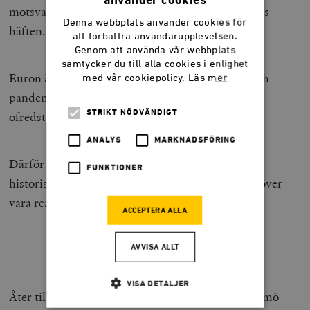
använder cookies
motsvarande 120 dollar, men i Mississippi inte ens
Denna webbplats använder cookies för
häften.
att förbättra användarupplevelsen.
Genom att använda vår webbplats
samtycker du till alla cookies i enlighet
Euron är yngre men har nu överlevt finanskris och
med vår cookiepolicy.
Läs mer
pandemi och möter sitt första test som valuta i
STRIKT NÖDVÄNDIGT
ofredstider.
ANALYS
MARKNADSFÖRING
Därför behöver perspektiven på en valuta vara
FUNKTIONER
historiska, ekonomiska och politiska. Och de behöver
vara realistiska.
ACCEPTERA ALLA
***
AVVISA ALLT
VISA DETALJER
Åter till Öresund. Här kan en sjuksköterska i Malmö