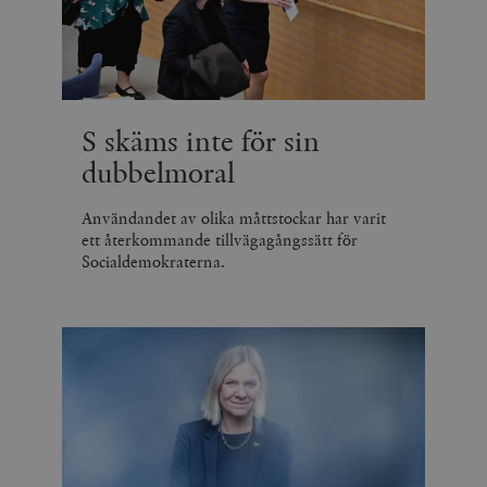
S skäms inte för sin
dubbelmoral
Användandet av olika måttstockar har varit
ett återkommande tillvägagångssätt för
Socialdemokraterna.