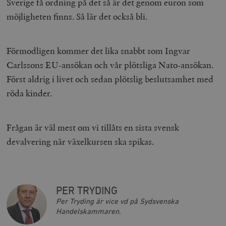
Sverige få ordning på det så är det genom euron som
möjligheten finns. Så lär det också bli.
woocommerce_items_in_cart
Automattic
S
Inc.
Förmodligen kommer det lika snabbt som Ingvar
timbro.se
Carlssons EU-ansökan och vår plötsliga Nato-ansökan.
Först aldrig i livet och sedan plötslig beslutsamhet med
wp_woocommerce_session_[abcdef0123456789]
timbro.se
2
röda kinder.
{32}
__cf_bm
Cloudflare
Inc.
m
.myfonts.net
Frågan är väl mest om vi tillåts en sista svensk
devalvering när växelkursen ska spikas.
PER TRYDING
Per Tryding är vice vd på Sydsvenska
Handelskammaren.
_hjAbsoluteSessionInProgress
Hotjar Ltd
.timbro.se
m