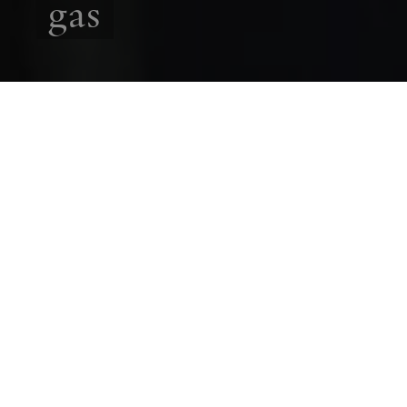
gas
UTBLICK
ESSÄ
Synen på kärnkraft har svängt på många håll
de senaste åren, men i Tyskland ligger linjen
ännu fast. Erik Thyselius blickar tillbaka på 20
år av "energiewende" och ser ett politikområde
som låser fast de tyska kristdemokraterna.
ERIK THYSELIUS
1 APRIL
2026
N
yligen gick EU-kommissionens
ordförande Ursula von der Leyen ut och