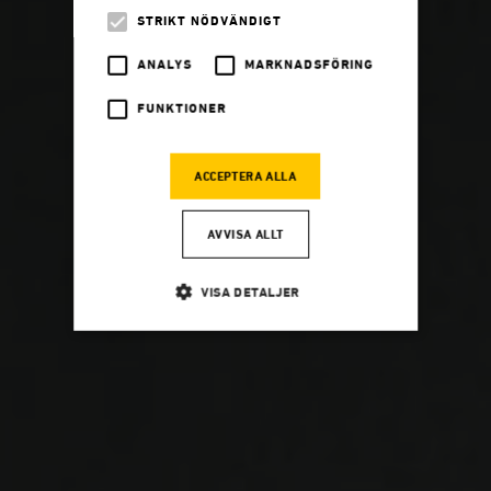
STRIKT NÖDVÄNDIGT
ANALYS
MARKNADSFÖRING
FUNKTIONER
ACCEPTERA ALLA
AVVISA ALLT
VISA DETALJER
Strikt nödvändigt
Analys
Marknadsföring
Funktioner
Strikt nödvändiga kakor tillåter
kärnwebbplatsfunktioner som användarinloggning
och kontohantering. Webbplatsen kan inte användas