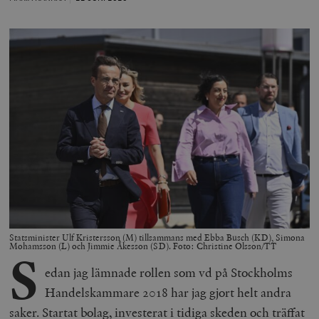
Statsminister Ulf Kristersson (M) tillsammans med Ebba Busch (KD), Simona
Mohamsson (L) och Jimmie Åkesson (SD). Foto: Christine Olsson/TT
S
edan jag lämnade rollen som vd på Stockholms
Handelskammare 2018 har jag gjort helt andra
saker. Startat bolag, investerat i tidiga skeden och träffat