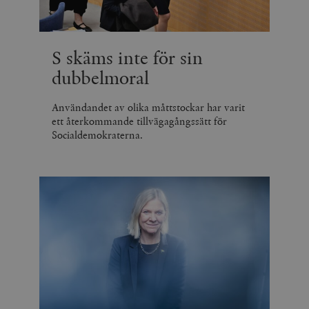
S skäms inte för sin
dubbelmoral
Användandet av olika måttstockar har varit
ett återkommande tillvägagångssätt för
Socialdemokraterna.