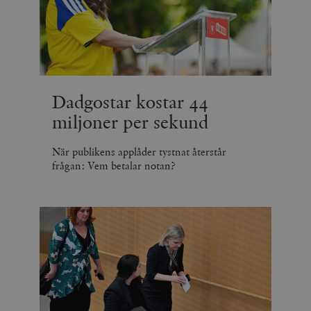
Dadgostar kostar 44
miljoner per sekund
När publikens applåder tystnat återstår
frågan: Vem betalar notan?