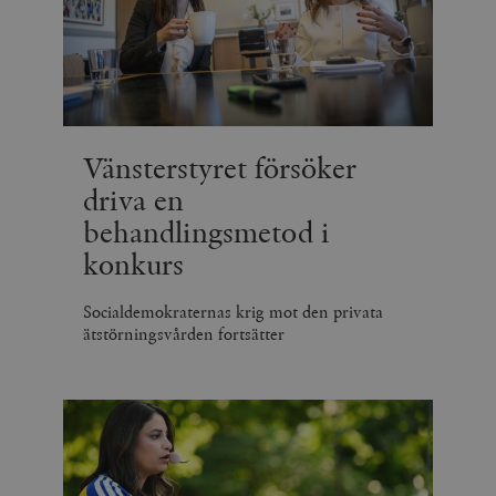
_hjSession_675006
.timbro.se
30
minuter
Vänsterstyret försöker
driva en
behandlingsmetod i
konkurs
Socialdemokraternas krig mot den privata
ätstörningsvården fortsätter