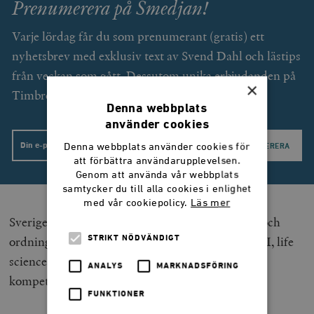
Prenumerera på Smedjan!
Varje lördag får du som prenumerant (gratis) ett
nyhetsbrev med exklusiv text av Svend Dahl och lästips
från veckan som gått. Dessutom unika erbjudanden på
×
Timbro förlags utgivning.
Denna webbplats
använder cookies
Email
Denna webbplats använder cookies för
att förbättra användarupplevelsen.
Genom att använda vår webbplats
samtycker du till alla cookies i enlighet
med vår cookiepolicy.
Läs mer
Sverige behöver en regering som både klarar lag och
STRIKT NÖDVÄNDIGT
ordning, försvar och migration och som förstår AI, life
science, kapitalbildning, energi och
ANALYS
MARKNADSFÖRING
kompetensförsörjning.
FUNKTIONER