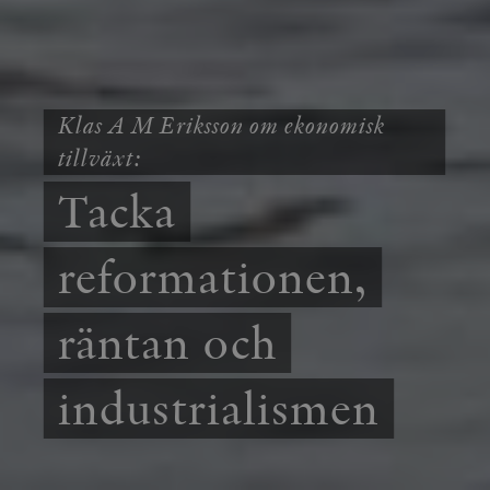
Klas A M Eriksson om ekonomisk
tillväxt:
Tacka
reformationen,
räntan och
industrialismen