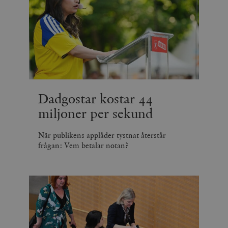
Dadgostar kostar 44
miljoner per sekund
När publikens applåder tystnat återstår
frågan: Vem betalar notan?