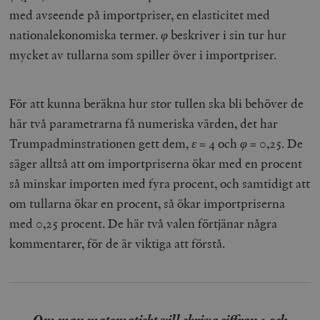
med avseende på importpriser, en elasticitet med
nationalekonomiska termer.
φ
beskriver i sin tur hur
mycket av tullarna som spiller över i importpriser.
För att kunna beräkna hur stor tullen ska bli behöver de
här två parametrarna få numeriska värden, det har
Trumpadminstrationen gett dem,
ε
= 4 och
φ
= 0,25. De
säger alltså att om importpriserna ökar med en procent
så minskar importen med fyra procent, och samtidigt att
om tullarna ökar en procent, så ökar importpriserna
med 0,25 procent. De här två valen förtjänar några
kommentarer, för de är viktiga att förstå.
Om man matematiskt vill skriva siffran 1 och