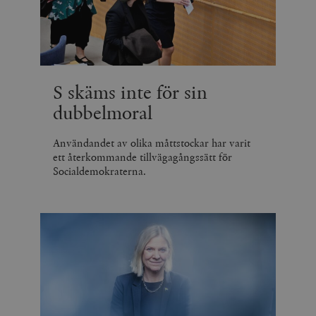
S skäms inte för sin
dubbelmoral
Användandet av olika måttstockar har varit
ett återkommande tillvägagångssätt för
Socialdemokraterna.