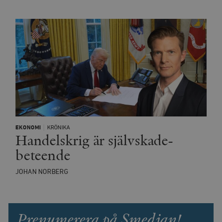
_hjIncludedInSessionSample_675006
.timbro.se
2
webbplatser.
minuter
_hjSession_675006
.timbro.se
30
minuter
EKONOMI
KRÖNIKA
Handelskrig är självskade­
beteende
JOHAN NORBERG
Prenumerera på Smedjan!