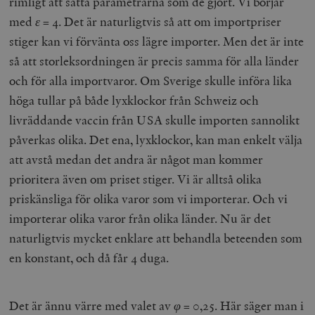
rimligt att sätta parametrarna som de gjort. Vi börjar
med
ε
= 4. Det är naturligtvis så att om importpriser
stiger kan vi förvänta oss lägre importer. Men det är inte
så att storleksordningen är precis samma för alla länder
och för alla importvaror. Om Sverige skulle införa lika
höga tullar på både lyxklockor från Schweiz och
livräddande vaccin från USA skulle importen sannolikt
påverkas olika. Det ena, lyxklockor, kan man enkelt välja
att avstå medan det andra är något man kommer
prioritera även om priset stiger. Vi är alltså olika
priskänsliga för olika varor som vi importerar. Och vi
importerar olika varor från olika länder. Nu är det
naturligtvis mycket enklare att behandla beteenden som
en konstant, och då får 4 duga.
Det är ännu värre med valet av
φ
= 0,25. Här säger man i