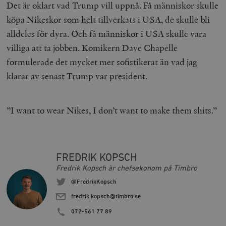
Det är oklart vad Trump vill uppnå. Få människor skulle
köpa Nikeskor som helt tillverkats i USA, de skulle bli
alldeles för dyra. Och få människor i USA skulle vara
villiga att ta jobben. Komikern Dave Chapelle
formulerade det mycket mer sofistikerat än vad jag
klarar av senast Trump var president.
_hjAbsoluteSessionInProgress
Hotjar Ltd
.timbro.se
m
”I want to wear Nikes, I don’t want to make them shits.”
FREDRIK KOPSCH
Fredrik Kopsch är chefsekonom på Timbro
@FredrikKopsch
__cf_bm
Cloudflare
fredrik.kopsch@timbro.se
Inc.
m
.vimeo.com
072-561 77 89