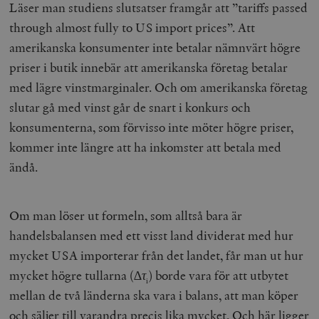
Läser man studiens slutsatser framgår att ”tariffs passed
through almost fully to US import prices”. Att
amerikanska konsumenter inte betalar nämnvärt högre
priser i butik innebär att amerikanska företag betalar
med lägre vinstmarginaler. Och om amerikanska företag
slutar gå med vinst går de snart i konkurs och
konsumenterna, som förvisso inte möter högre priser,
kommer inte längre att ha inkomster att betala med
ändå.
Om man löser ut formeln, som alltså bara är
handelsbalansen med ett visst land dividerat med hur
mycket USA importerar från det landet, får man ut hur
mycket högre tullarna (
∆τ
) borde vara för att utbytet
i
mellan de två länderna ska vara i balans, att man köper
och säljer till varandra precis lika mycket. Och här ligger