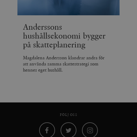
Anderssons
hushållsekonomi bygger
på skatteplanering
Magdalena Andersson klandrar andra för
att använda samma skattestrategi som
hennes eget hushåll.
FÖLJ OSS