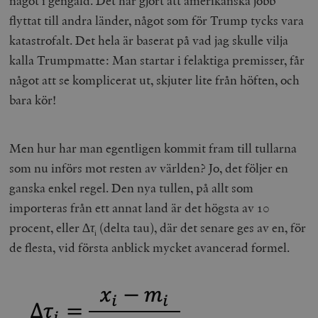
något i gengäld. Det har gjort att amerikanska jobb
flyttat till andra länder, något som för Trump tycks vara
katastrofalt. Det hela är baserat på vad jag skulle vilja
kalla Trumpmatte: Man startar i felaktiga premisser, får
något att se komplicerat ut, skjuter lite från höften, och
bara kör!
Men hur har man egentligen kommit fram till tullarna
som nu införs mot resten av världen? Jo, det följer en
ganska enkel regel. Den nya tullen, på allt som
importeras från ett annat land är det högsta av 10
procent, eller
∆τ
(delta tau), där det senare ges av en, för
i
de flesta, vid första anblick mycket avancerad formel.