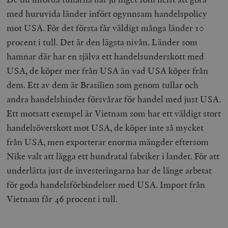
timbro.se
med huruvida länder infört ogynnsam handelspolicy
mot USA. För det första får väldigt många länder 10
_hjFirstSeen
Hotjar Ltd
procent i tull. Det är den lägsta nivån. Länder som
.timbro.se
m
hamnar där har en själva ett handelsunderskott med
USA, de köper mer från USA än vad USA köper från
dem. Ett av dem är Brasilien som genom tullar och
andra handelshinder försvårar för handel med just USA.
Ett motsatt exempel är Vietnam som har ett väldigt stort
handelsöverskott mot USA, de köper inte så mycket
woocommerce_items_in_cart
Automattic
S
från USA, men exporterar enorma mängder eftersom
Inc.
timbro.se
Nike valt att lägga ett hundratal fabriker i landet. För att
underlätta just de investeringarna har de länge arbetat
för goda handelsförbindelser med USA. Import från
wp_woocommerce_session_[abcdef0123456789]
timbro.se
2
Vietnam får 46 procent i tull.
{32}
__cf_bm
Cloudflare
Inc.
m
.myfonts.net