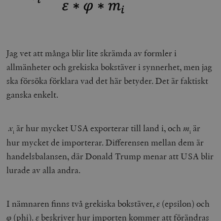
Jag vet att många blir lite skrämda av formler i
allmänheter och grekiska bokstäver i synnerhet, men jag
ska försöka förklara vad det här betyder. Det är faktiskt
ganska enkelt.
x
är hur mycket USA exporterar till land i, och
m
är
i
i
hur mycket de importerar. Differensen mellan dem är
handelsbalansen, där Donald Trump menar att USA blir
lurade av alla andra.
I nämnaren finns två grekiska bokstäver,
ε
(epsilon) och
φ
(phi).
ε
beskriver hur importen kommer att förändras