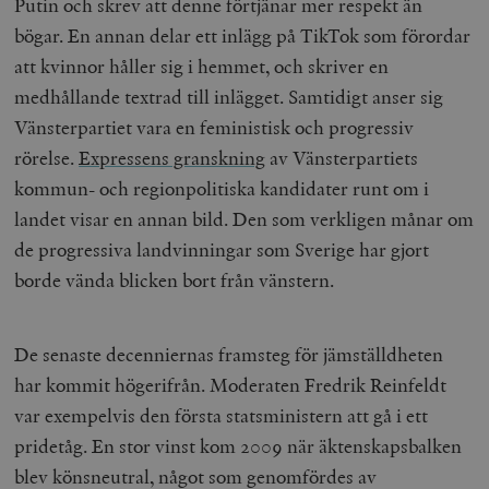
Putin och skrev att denne förtjänar mer respekt än
bögar. En annan delar ett inlägg på TikTok som förordar
att kvinnor håller sig i hemmet, och skriver en
medhållande textrad till inlägget. Samtidigt anser sig
Vänsterpartiet vara en feministisk och progressiv
rörelse.
Expressens granskning
av Vänsterpartiets
kommun- och regionpolitiska kandidater runt om i
landet visar en annan bild. Den som verkligen månar om
de progressiva landvinningar som Sverige har gjort
borde vända blicken bort från vänstern.
De senaste decenniernas framsteg för jämställdheten
har kommit högerifrån. Moderaten Fredrik Reinfeldt
var exempelvis den första statsministern att gå i ett
pridetåg. En stor vinst kom 2009 när äktenskapsbalken
blev könsneutral, något som genomfördes av