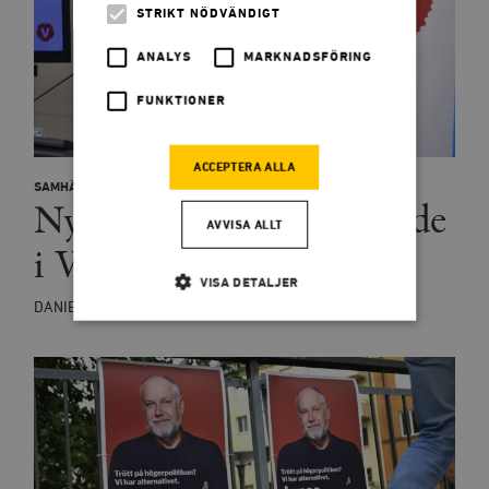
STRIKT NÖDVÄNDIGT
ANALYS
MARKNADSFÖRING
FUNKTIONER
ACCEPTERA ALLA
SAMHÄLLE
ÅSIKT
Nytt extremism­avslöjande
AVVISA ALLT
i Vänsterpartiet
VISA DETALJER
DANIEL SCHATZ
Strikt nödvändigt
Analys
Marknadsföring
Funktioner
Strikt nödvändiga kakor tillåter
kärnwebbplatsfunktioner som användarinloggning
och kontohantering. Webbplatsen kan inte användas
ordentligt utan strikt nödvändiga cookies.