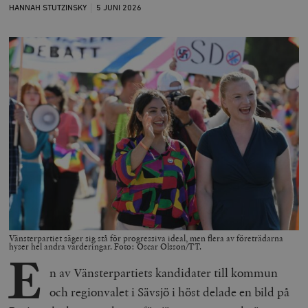
HANNAH STUTZINSKY
5 JUNI
2026
Vänsterpartiet säger sig stå för progressiva ideal, men flera av företrädarna
hyser hel andra värderingar. Foto: Oscar Olsson/TT.
E
n av Vänsterpartiets kandidater till kommun
och regionvalet i Sävsjö i höst delade en bild på