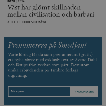
IDÉER
ESSÄ
Väst har glömt skillnaden
wp_woocommerce_session_[abcdef0123456789]
timbro.se
2
{32}
mellan civilisation och barbari
__cf_bm
Cloudflare
Inc.
m
.myfonts.net
ALICE TEODORESCU MÅWE
Prenumerera på Smedjan!
Varje lördag får du som prenumerant (gratis)
ett nyhetsbrev med exklusiv text av Svend Dahl
och lästips från veckan som gått. Dessutom
_hjAbsoluteSessionInProgress
Hotjar Ltd
.timbro.se
m
unika erbjudanden på Timbro förlags
utgivning.
Email