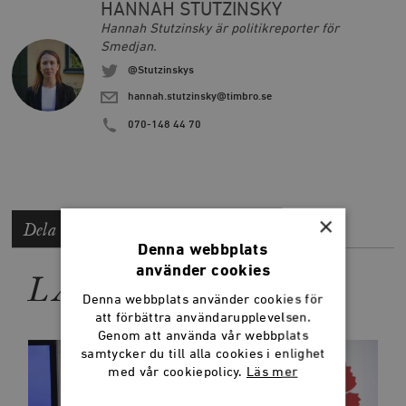
HANNAH STUTZINSKY
Hannah Stutzinsky är politikreporter för
Smedjan.
@Stutzinskys
hannah.stutzinsky@timbro.se
070-148 44 70
×
Dela artikeln
Denna webbplats
använder cookies
LÄS MER
Denna webbplats använder cookies för
att förbättra användarupplevelsen.
Genom att använda vår webbplats
samtycker du till alla cookies i enlighet
med vår cookiepolicy.
Läs mer