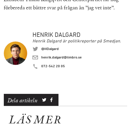
förbereda ett bättre svar på frågan än ”jag vet inte”.
HENRIK DALGARD
Henrik Dalgard är politikreporter på Smedjan.
@HDalgard
henrik.dalgard@timbro.se
072-542 20 05
Dela artikeln
LÄS MER