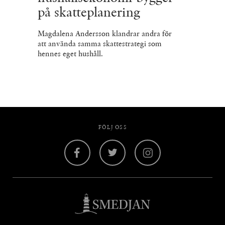
på skatteplanering
Magdalena Andersson klandrar andra för
att använda samma skattestrategi som
hennes eget hushåll.
FÖLJ OSS
Facebook
Twitter
Instagram