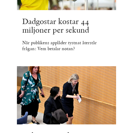
Dadgostar kostar 44
miljoner per sekund
När publikens applåder tystnat återstår
frågan: Vem betalar notan?