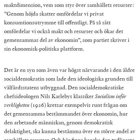
maktdimension, vem som styr över samhällets resurser:
”Genom höjda skatter omfördelar vi privat
konsumtionsutrymme till offentligt. På så sätt
omfördelar vi också makt och resurser och ökar det
gemensammas del av ekonomin”, som partiet skriver i
sin ekonomisk-politiska plattform.
Det är en syn som även var högst närvarande i den äldre
socialdemokratin som lade den ideologiska grunden till
välfärdsstatens utbyggnad. Den socialdemokratiske
chefsideologen Nils Karlebys klassiker
Socialism inför
verkligheten
(1926) kretsar exempelvis runt frågan om
det gemensamma bestämmandet över ekonomin, hur
den arbetande människan, genom demokratisk
delaktighet, ska kunna bestämma över en större andel av
samhällets resurser. Och här finns kanske den tydligaste