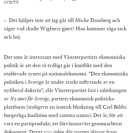
SVD/TT.
– ​​Det hjälper inte att jag går till Micke Damberg och
säger vad skulle Wigforss gjort? Han kommer säga tack
och hej.
Det som är intressant med Vänsterpartiets ekonomiska
politik är att den så tydligt går i konflikt med den
etablerade synen på nationalekonomi. ”Den ekonomiska
politiken i Sverige är under starkt inflytande av en
nyliberal doktrin”, slår Vänsterpartiet fast i inledningen
av
Ny start för Sverige,
partiets ekonomisk-politiska
plattform (troligtvis en ironisk blinkning till Carl Bildts
borgerliga koalition med samma namn). Det är, för att
vara en partiprodukt, ett förvånansvärt genomarbetat
dokument. Drygt 100 sidor där partiet skissar fram