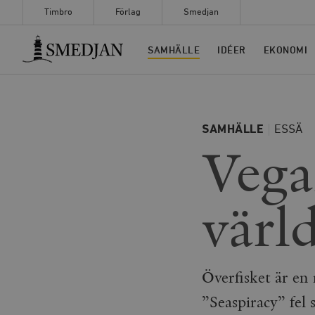
Timbro
Förlag
Smedjan
Timbro
SAMHÄLLE
IDÉER
EKONOMI
SAMHÄLLE
ESSÄ
Vega
värl
Överfisket är en
”Seaspiracy” fel 