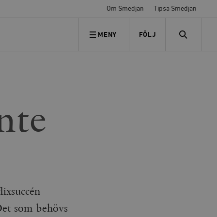
Om Smedjan
Tipsa Smedjan
MENY
FÖLJ
FÖLJ OSS
SEARCH
nte
lixsuccén
. Det som behövs