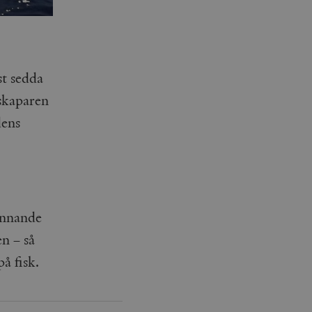
st sedda
mskaparen
dens
ännande
n – så
å fisk.