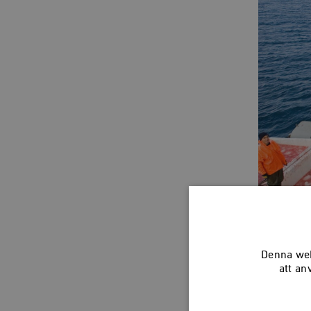
Denna web
Bestånden av
att an
Som följ