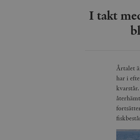
I takt med
b
Årtalet 
har i ef
kvarstår.
återhämta
fortsätte
fiskbest