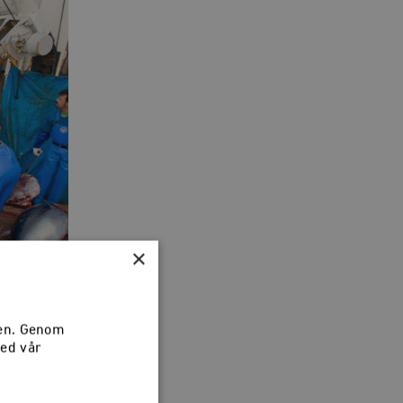
×
sen. Genom
med vår
enade