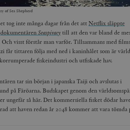
sy of Sea Shepherd
et tog inte många dagar från det att
Netflix släppte
dokumentären
Seaspiracy
till att den var bland de me
. Och visst förstår man varför. Tillsammans med fil
zi får tittaren följa med ned i kaninhålet som är värl
 korrumperade fiskeindustri och utfiskade hav.
ren tar sin början i japanska Taiji och avslutas i
und på Färöarna. Budskapet genom den världsomsp
er ungefär så här. Det kommersiella fisket dödar have
 grad att haven redan år 2048 kommer att vara tömda p