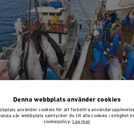
Denna webbplats använder cookies
bplats använder cookies för att förbättra användarupplevel
 blåfenad tonfisk har minskat kraftigt. Foto: Shutterstock
vända vår webbplats samtycker du till alla cookies i enlighet 
cookiepolicy.
Läs mer
d har många arter minskat. Populationen av den blåf