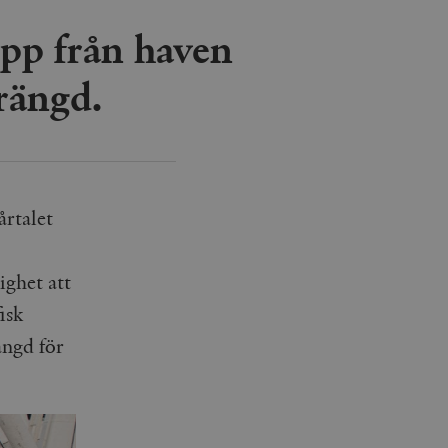
 upp från haven
trängd.
årtalet
ighet att
fisk
ängd för