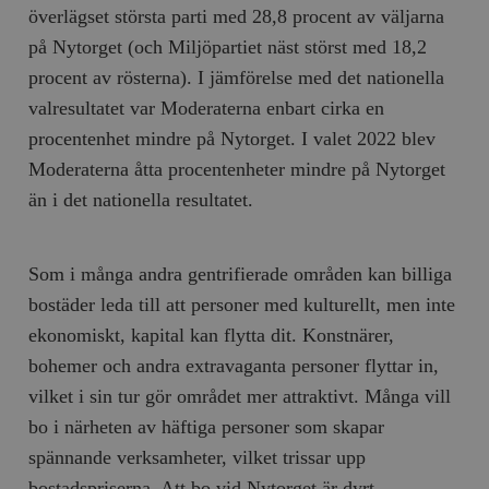
överlägset största parti med 28,8 procent av väljarna
på Nytorget (och Miljöpartiet näst störst med 18,2
procent av rösterna). I jämförelse med det nationella
valresultatet var Moderaterna enbart cirka en
procentenhet mindre på Nytorget. I valet 2022 blev
Moderaterna åtta procentenheter mindre på Nytorget
än i det nationella resultatet.
Som i många andra gentrifierade områden kan billiga
bostäder leda till att personer med kulturellt, men inte
ekonomiskt, kapital kan flytta dit. Konstnärer,
bohemer och andra extravaganta personer flyttar in,
vilket i sin tur gör området mer attraktivt. Många vill
bo i närheten av häftiga personer som skapar
spännande verksamheter, vilket trissar upp
bostadspriserna. Att bo vid Nytorget är dyrt –