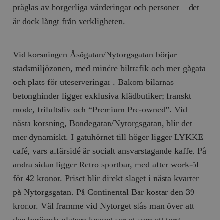
präglas av borgerliga värderingar och personer – det
är dock långt från verkligheten.
Vid korsningen Åsögatan/Nytorgsgatan börjar
stadsmiljözonen, med mindre biltrafik och mer gågata
och plats för uteserveringar . Bakom bilarnas
betonghinder ligger exklusiva klädbutiker; franskt
mode, friluftsliv och “Premium Pre-owned”. Vid
nästa korsning, Bondegatan/Nytorgsgatan, blir det
mer dynamiskt. I gatuhörnet till höger ligger LYKKE
café, vars affärsidé är socialt ansvarstagande kaffe. På
andra sidan ligger Retro sportbar, med after work-öl
för 42 kronor. Priset blir direkt slaget i nästa kvarter
på Nytorgsgatan. På Continental Bar kostar den 39
kronor. Väl framme vid Nytorget slås man över att
den berömda platsen knappt ser ut som ett torg.