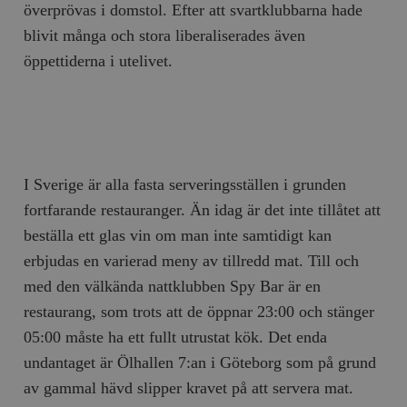
b
överprövas i domstol. Efter att svartklubbarna hade
vuid
Vimeo.com
1 år 1
Dessa kakor 
_hjSessionUser_675006
.timbro.se
1 år
blivit många och stora liberaliserades även
Inc.
månad
av Vimeo-
.vimeo.com
videospelare
_hjIncludedInSessionSample_675006
.timbro.se
2
öppettiderna i utelivet.
webbplatser.
minuter
_hjSession_675006
.timbro.se
30
minuter
I Sverige är alla fasta serveringsställen i grunden
fortfarande restauranger. Än idag är det inte tillåtet att
beställa ett glas vin om man inte samtidigt kan
erbjudas en varierad meny av tillredd mat. Till och
med den välkända nattklubben Spy Bar är en
restaurang, som trots att de öppnar 23:00 och stänger
05:00 måste ha ett fullt utrustat kök. Det enda
undantaget är Ölhallen 7:an i Göteborg som på grund
av gammal hävd slipper kravet på att servera mat.