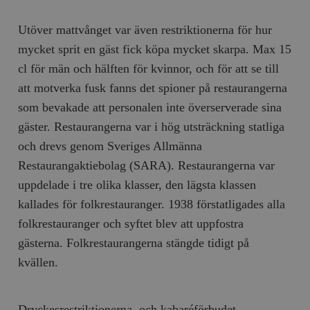
Inc.
m
.vimeo.com
Utöver mattvånget var även restriktionerna för hur
mycket sprit en gäst fick köpa mycket skarpa. Max 15
cl för män och hälften för kvinnor, och för att se till
att motverka fusk fanns det spioner på restaurangerna
som bevakade att personalen inte överserverade sina
gäster. Restaurangerna var i hög utsträckning statliga
och drevs genom Sveriges Allmänna
Restaurangaktiebolag (SARA). Restaurangerna var
uppdelade i tre olika klasser, den lägsta klassen
Leverantör
Namn
Utgång
B
kallades för folkrestauranger. 1938 förstatligades alla
/ Domän
Leverantör /
Namn
Utgång
Beskrivning
folkrestauranger och syftet blev att uppfostra
_ga
Google LLC
1 år 1
D
Domän
.timbro.se
månad
a
gästerna. Folkrestaurangerna stängde tidigt på
U
YSC
Google LLC
Session
Denna cookie 
e
.youtube.com
av YouTube fö
kvällen.
G
spåra visning
a
inbäddade vi
a
u
VISITOR_INFO1_LIVE
Google LLC
6
Denna cookie 
t
.youtube.com
månader
av Youtube fö
Dryckesrestriktionerna, och kabaréförbudet
g