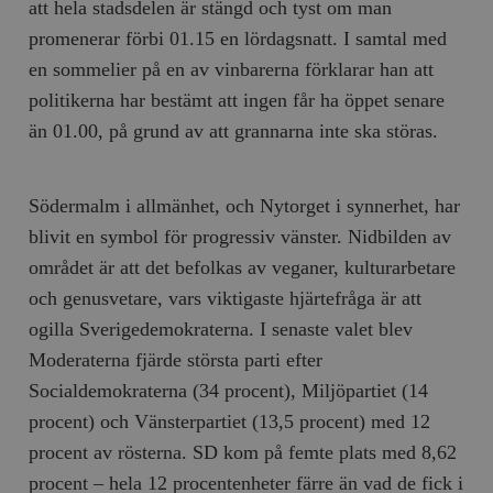
att hela stadsdelen är stängd och tyst om man
promenerar förbi 01.15 en lördagsnatt. I samtal med
en sommelier på en av vinbarerna förklarar han att
politikerna har bestämt att ingen får ha öppet senare
än 01.00, på grund av att grannarna inte ska störas.
Södermalm i allmänhet, och Nytorget i synnerhet, har
blivit en symbol för progressiv vänster. Nidbilden av
området är att det befolkas av veganer, kulturarbetare
och genusvetare, vars viktigaste hjärtefråga är att
ogilla Sverigedemokraterna. I senaste valet blev
Moderaterna fjärde största parti efter
Socialdemokraterna (34 procent), Miljöpartiet (14
procent) och Vänsterpartiet (13,5 procent) med 12
procent av rösterna. SD kom på femte plats med 8,62
procent – hela 12 procentenheter färre än vad de fick i