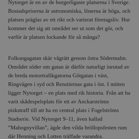
Nytorget är en av de borgerligaste platserna i Sverige.
Bostadspriserna är astronomiska, lönerna är höga, och
platsen präglas av ett rikt och varierat företagsliv. Hur
kommer det sig att området ser ut som det gör, och
varför är platsen lockande för så många?
Folkungagatan skär vågrätt genom östra Södermalm.
Området söder om gatan är därför naturligt inrutad av
de breda motortrafikgatorna Götgatan i väst,
Ringvägen i syd och Renstiernas gata i öst. I mitten
ligger Nytorget – en plats med rik historia. Från att ha
varit skådespelsplats för ett av Anckarströms
piskstraff till att ha en central plats i Fogelströms
Stadserie. Vid Nytorget 9–11, även kallad
”Mahognyvillan”, ägde den vilda bröllopsfesten rum
där Henning och Lotten träffade varandra.