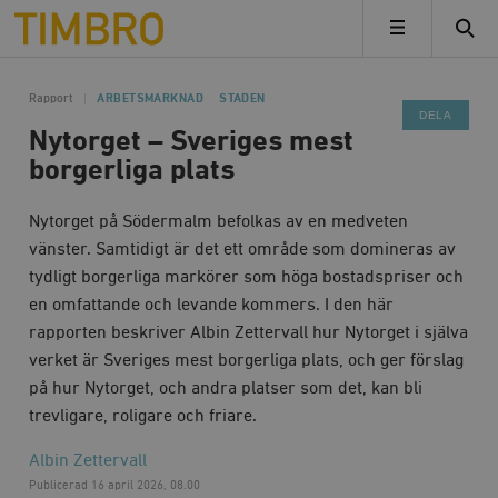
Timbro
MENY
Rapport
ARBETSMARKNAD
STADEN
DELA
Nytorget – Sveriges mest
borgerliga plats
Nytorget på Södermalm befolkas av en medveten
vänster. Samtidigt är det ett område som domineras av
tydligt borgerliga markörer som höga bostadspriser och
en omfattande och levande kommers. I den här
rapporten beskriver Albin Zettervall hur Nytorget i själva
verket är Sveriges mest borgerliga plats, och ger förslag
på hur Nytorget, och andra platser som det, kan bli
trevligare, roligare och friare.
Albin Zettervall
Publicerad
16 april 2026, 08.00