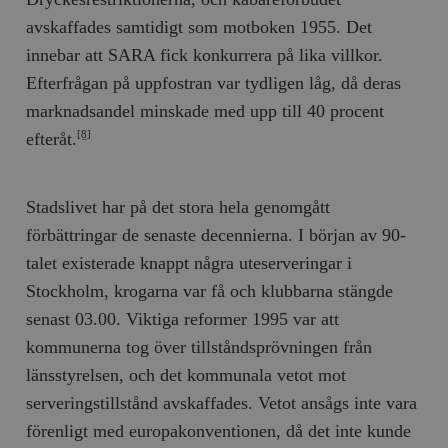
hålla reda på
k
användarinst
avskaffades samtidigt som motboken 1955. Det
i
för Youtube-v
w
inbäddade i
innebar att SARA fick konkurrera på lika villkor.
a
webbplatser;
s
också avgör
Efterfrågan på uppfostran var tydligen låg, då deras
f
webbplatsbe
w
använder den
marknadsandel minskade med upp till 40 procent
eller gamla 
_gid
Google LLC
1 dag
D
av Youtube-
efteråt.
[8]
.timbro.se
G
gränssnittet.
o
v
mailchimp_landing_site
Mailchimp
28 dagar
o
timbro.se
o
Stadslivet har på det stora hela genomgått
__cf_bm
Cloudflare
30
Denna cookie
_gat_UA-19195086-1
.timbro.se
54
D
förbättringar de senaste decennierna. I början av 90-
Inc.
minuter
för att skilja
sekunder
c
.podbean.com
människor oc
G
talet existerade knappt några uteserveringar i
Detta är förd
m
för webbplat
i
Stockholm, krogarna var få och klubbarna stängde
att göra gilti
i
rapporter o
e
senast 03.00. Viktiga reformer 1995 var att
användningen
si
deras webbpl
_
kommunerna tog över tillståndsprövningen från
a
_fbp
Meta
3
Används av F
s
länsstyrelsen, och det kommunala vetot mot
Platform Inc.
månader
för att lever
p
.timbro.se
serie
t
serveringstillstånd avskaffades. Vetot ansågs inte vara
reklamproduk
såsom realti
_ga_YBG49SLCTY
.timbro.se
1 år 1
D
förenligt med europakonventionen, då det inte kunde
från
månad
G
tredjepartsa