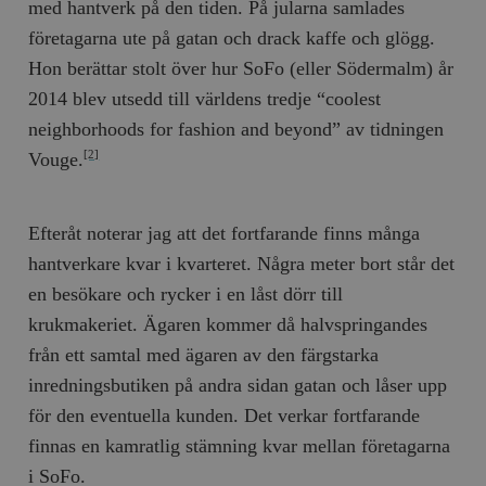
med hantverk på den tiden. På jularna samlades
företagarna ute på gatan och drack kaffe och glögg.
Hon berättar stolt över hur SoFo (eller Södermalm) år
2014 blev utsedd till världens tredje “coolest
neighborhoods for fashion and beyond” av tidningen
Vouge.
[2]
Efteråt noterar jag att det fortfarande finns många
hantverkare kvar i kvarteret. Några meter bort står det
en besökare och rycker i en låst dörr till
krukmakeriet. Ägaren kommer då halvspringandes
från ett samtal med ägaren av den färgstarka
inredningsbutiken på andra sidan gatan och låser upp
för den eventuella kunden. Det verkar fortfarande
finnas en kamratlig stämning kvar mellan företagarna
i SoFo.