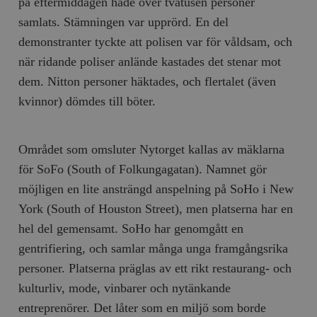
på eftermiddagen hade över tvåtusen personer
samlats. Stämningen var upprörd. En del
demonstranter tyckte att polisen var för våldsam, och
när ridande poliser anlände kastades det stenar mot
dem. Nitton personer häktades, och flertalet (även
kvinnor) dömdes till böter.
Området som omsluter Nytorget kallas av mäklarna
för SoFo (South of Folkungagatan). Namnet gör
möjligen en lite ansträngd anspelning på SoHo i New
York (South of Houston Street), men platserna har en
hel del gemensamt. SoHo har genomgått en
gentrifiering, och samlar många unga framgångsrika
personer. Platserna präglas av ett rikt restaurang- och
kulturliv, mode, vinbarer och nytänkande
entreprenörer. Det låter som en miljö som borde