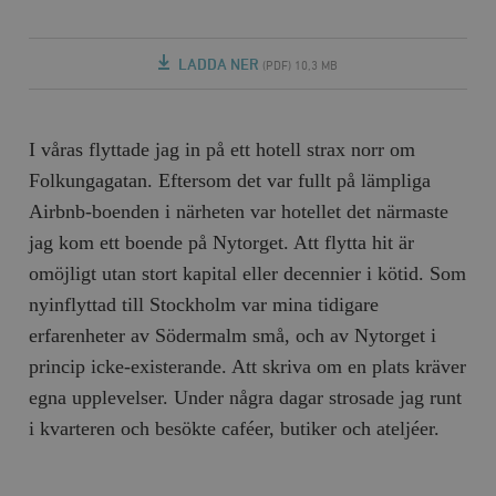
LADDA NER
(PDF) 10,3 MB
I våras flyttade jag in på ett hotell strax norr om
Folkungagatan. Eftersom det var fullt på lämpliga
Airbnb-boenden i närheten var hotellet det närmaste
jag kom ett boende på Nytorget. Att flytta hit är
omöjligt utan stort kapital eller decennier i kötid. Som
nyinflyttad till Stockholm var mina tidigare
erfarenheter av Södermalm små, och av Nytorget i
princip icke-existerande. Att skriva om en plats kräver
egna upplevelser. Under några dagar strosade jag runt
i kvarteren och besökte caféer, butiker och ateljéer.