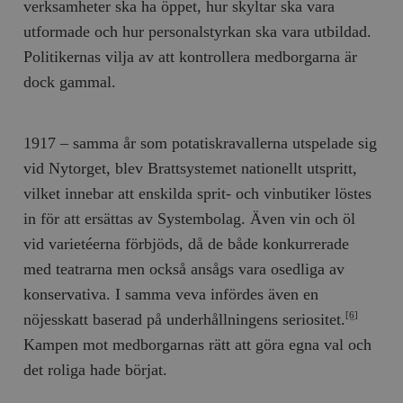
verksamheter ska ha öppet, hur skyltar ska vara
/ Domän
utformade och hur personalstyrkan ska vara utbildad.
woocommerce_cart_hash
Automattic
S
Inc.
Politikernas vilja av att kontrollera medborgarna är
timbro.se
dock gammal.
_hjFirstSeen
Hotjar Ltd
.timbro.se
m
1917 – samma år som potatiskravallerna utspelade sig
vid Nytorget, blev Brattsystemet nationellt utspritt,
vilket innebar att enskilda sprit- och vinbutiker löstes
in för att ersättas av Systembolag. Även vin och öl
vid varietéerna förbjöds, då de både konkurrerade
med teatrarna men också ansågs vara osedliga av
konservativa. I samma veva infördes även en
woocommerce_items_in_cart
Automattic
S
Inc.
nöjesskatt baserad på underhållningens seriositet.
[6]
timbro.se
Kampen mot medborgarnas rätt att göra egna val och
det roliga hade börjat.
wp_woocommerce_session_[abcdef0123456789]
timbro.se
2
{32}