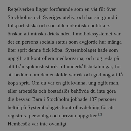
Regelverken ligger fortfarande som en våt filt över
__cf_bm
Cloudflare
Inc.
m
Stockholms och Sveriges uteliv, och har sin grund i
.myfonts.net
folkpartistiska och socialdemokratiska politikers
önskan att minska drickandet. I motbokssystemet var
det en persons sociala status som avgjorde hur många
liter sprit denne fick köpa. Systembolaget hade som
uppgift att kontrollera medborgarna, och tog reda på
allt från sjukhushistorik till underhållsbetalningar, för
_hjAbsoluteSessionInProgress
Hotjar Ltd
att bedöma om den enskilde var rik och god nog att få
.timbro.se
m
köpa sprit. Om du var en gift kvinna, ung ogift man,
eller arbetslös och bostadslös behövde du inte göra
dig besvär. Bara i Stockholm jobbade 137 personer
heltid på Systembolagets kontrollavdelning för att
registrera personliga och privata uppgifter.
[7]
Hembesök var inte ovanligt.
__cf_bm
Cloudflare