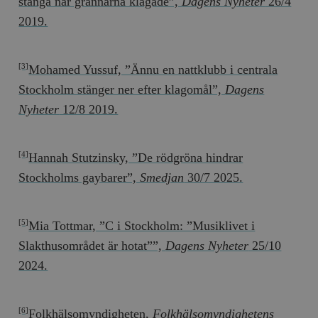
stänga när grannarna klagade”,
Dagens Nyheter
26/4
2019.
Mohamed Yussuf, ”Ännu en nattklubb i centrala
[3]
Stockholm stänger ner efter klagomål”,
Dagens
Nyheter
12/8 2019.
Hannah Stutzinsky, ”De rödgröna hindrar
[4]
Stockholms gaybarer”,
Smedjan
30/7 2025.
Mia Tottmar, ”C i Stockholm: ”Musiklivet i
[5]
Slakthusområdet är hotat””,
Dagens Nyheter
25/10
2024.
Folkhälsomyndigheten,
Folkhälsomyndighetens
[6]