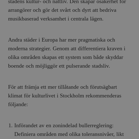
stadens kultur- och nattliv. Den skapar osäkerhet för
arrangörer och gör det svårt och dyrt att bedriva
musikbaserad verksamhet i centrala lägen.
Andra städer i Europa har mer pragmatiska och
Leverantör
Namn
Utgång
B
/ Domän
moderna strategier. Genom att differentiera kraven i
Leverantör /
Namn
Utgång
Beskrivning
_ga
Google LLC
1 år 1
D
olika områden skapas ett system som både skyddar
Domän
.timbro.se
månad
a
U
boende och möjliggör ett pulserande stadsliv.
YSC
Google LLC
Session
Denna cookie 
e
.youtube.com
av YouTube fö
G
spåra visning
a
inbäddade vi
a
För att främja ett mer tillåtande och förutsägbart
u
VISITOR_INFO1_LIVE
Google LLC
6
Denna cookie 
t
.youtube.com
månader
av Youtube fö
klimat för kulturlivet i Stockholm rekommenderas
g
hålla reda på
k
användarinst
följande:
i
för Youtube-v
w
inbäddade i
a
webbplatser;
s
också avgör
f
webbplatsbe
Införandet av en zonindelad bullerreglering:
w
använder den
eller gamla 
Definiera områden med olika toleransnivåer, likt
_gid
Google LLC
1 dag
D
av Youtube-
.timbro.se
G