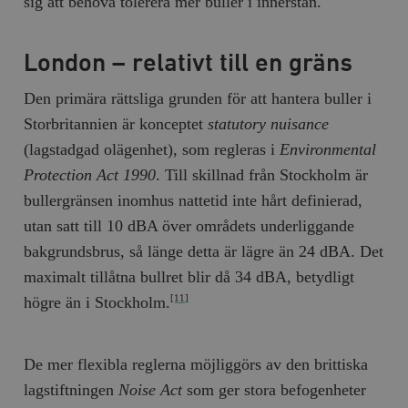
sig att behöva tolerera mer buller i innerstan.
London – relativt till en gräns
Den primära rättsliga grunden för att hantera buller i
Storbritannien är konceptet
statutory nuisance
(lagstadgad olägenhet), som regleras i
Environmental
Protection Act 1990
. Till skillnad från Stockholm är
bullergränsen inomhus nattetid inte hårt definierad,
utan satt till 10 dBA över områdets underliggande
bakgrundsbrus, så länge detta är lägre än 24 dBA. Det
maximalt tillåtna bullret blir då 34 dBA, betydligt
högre än i Stockholm.
[11]
De mer flexibla reglerna möjliggörs av den brittiska
lagstiftningen
Noise Act
som ger stora befogenheter