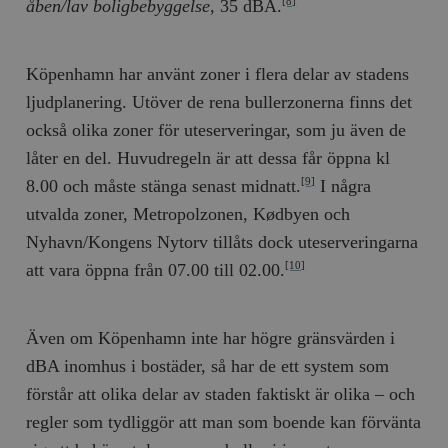
åben/lav boligbebyggelse
, 35 dBA.
[8]
Köpenhamn har använt zoner i flera delar av stadens
ljudplanering. Utöver de rena bullerzonerna finns det
också olika zoner för uteserveringar, som ju även de
låter en del. Huvudregeln är att dessa får öppna kl
8.00 och måste stänga senast midnatt.
I några
[9]
utvalda zoner, Metropolzonen, Kødbyen och
Nyhavn/Kongens Nytorv tillåts dock uteserveringarna
att vara öppna från 07.00 till 02.00.
[10]
Även om Köpenhamn inte har högre gränsvärden i
dBA inomhus i bostäder, så har de ett system som
förstår att olika delar av staden faktiskt är olika – och
regler som tydliggör att man som boende kan förvänta