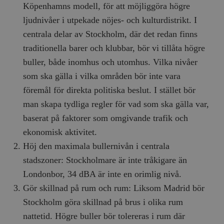
gränssnittet.
Köpenhamns modell, för att möjliggöra högre
o
v
mailchimp_landing_site
Mailchimp
28 dagar
ljudnivåer i utpekade nöjes- och kulturdistrikt. I
o
timbro.se
o
centrala delar av Stockholm, där det redan finns
__cf_bm
Cloudflare
30
Denna cookie
_gat_UA-19195086-1
.timbro.se
54
D
Inc.
minuter
för att skilja
traditionella barer och klubbar, bör vi tillåta högre
sekunder
c
.podbean.com
människor oc
G
Detta är förd
buller, både inomhus och utomhus. Vilka nivåer
m
för webbplat
i
att göra gilti
som ska gälla i vilka områden bör inte vara
i
rapporter o
e
användningen
föremål för direkta politiska beslut. I stället bör
si
deras webbpl
_
man skapa tydliga regler för vad som ska gälla var,
a
_fbp
Meta
3
Används av F
s
Platform Inc.
månader
för att lever
baserat på faktorer som omgivande trafik och
p
.timbro.se
serie
t
reklamproduk
ekonomisk aktivitet.
såsom realti
_ga_YBG49SLCTY
.timbro.se
1 år 1
D
från
Höj den maximala bullernivån i centrala
månad
G
tredjepartsa
b
stadszoner: Stockholmare är inte tråkigare än
vuid
Vimeo.com
1 år 1
Dessa kakor 
_hjSessionUser_675006
.timbro.se
1 år
Inc.
månad
av Vimeo-
Londonbor, 34 dBA är inte en orimlig nivå.
.vimeo.com
videospelare
_hjIncludedInSessionSample_675006
.timbro.se
2
webbplatser.
Gör skillnad på rum och rum: Liksom Madrid bör
minuter
Stockholm göra skillnad på brus i olika rum
_hjSession_675006
.timbro.se
30
minuter
nattetid. Högre buller bör tolereras i rum där