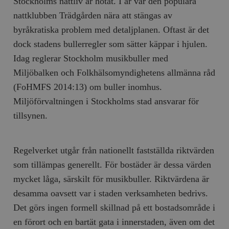
Stockholms nattliv är hotat. I år var den populära
nattklubben Trädgården nära att stängas av
byråkratiska problem med detaljplanen. Oftast är det
dock stadens bullerregler som sätter käppar i hjulen.
Idag reglerar Stockholm musikbuller med
Miljöbalken och Folkhälsomyndighetens allmänna råd
(FoHMFS 2014:13) om buller inomhus.
Miljöförvaltningen i Stockholms stad ansvarar för
tillsynen.
Regelverket utgår från nationellt fastställda riktvärden
som tillämpas generellt. För bostäder är dessa värden
mycket låga, särskilt för musikbuller. Riktvärdena är
desamma oavsett var i staden verksamheten bedrivs.
Det görs ingen formell skillnad på ett bostadsområde i
en förort och en bartät gata i innerstaden, även om det