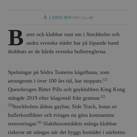
LADDA NER
(PDF) 16,4 MB
B
arer och klubbar runt om i Stockholm och
andra svenska städer har på löpande band
drabbats av de hårda svenska bullerreglerna.
Spelningar på Södra Teaterns kägelbana, som
arrangerats i över 100 års tid, har stoppats.
[1]
Queerkrogen Bitter Pills och gayklubben King Kong
stängde 2019 efter klagomål från grannar.
[2]
Stockholms äldsta gaybar, Side Track, hotas av
[3]
bullerkonflikter och tvingas nu göra kostsamma
renoveringar.
Slakthusområdets många klubbar
[4]
riskerar att stängas när det byggs bostäder i närheten.