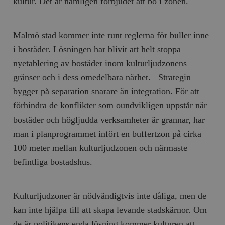
kultur. Det är nämligen förbjudet att bo i zonen.
.timbro.se
m
Malmö stad kommer inte runt reglerna för buller inne
i bostäder. Lösningen har blivit att helt stoppa
nyetablering av bostäder inom kulturljudzonens
gränser och i dess omedelbara närhet. Strategin
bygger på separation snarare än integration. För att
woocommerce_items_in_cart
Automattic
S
Inc.
förhindra de konflikter som oundvikligen uppstår när
timbro.se
bostäder och högljudda verksamheter är grannar, har
man i planprogrammet infört en buffertzon på cirka
wp_woocommerce_session_[abcdef0123456789]
timbro.se
2
100 meter mellan kulturljudzonen och närmaste
{32}
befintliga bostadshus.
__cf_bm
Cloudflare
Inc.
m
.myfonts.net
Kulturljudzoner är nödvändigtvis inte dåliga, men de
kan inte hjälpa till att skapa levande stadskärnor. Om
de är politikens enda lösning kommer kulturen att