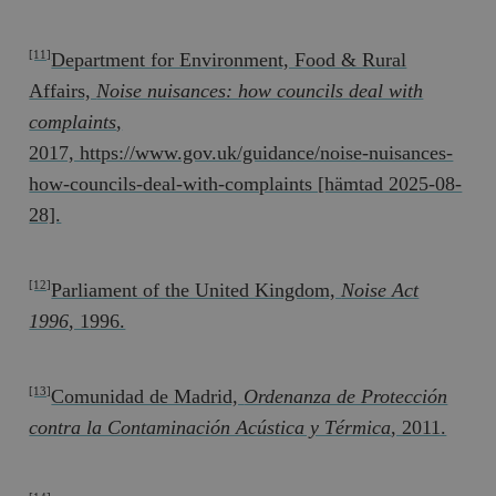
Department for Environment, Food & Rural
[11]
Affairs,
Noise nuisances: how councils deal with
complaints
,
2017, https://www.gov.uk/guidance/noise-nuisances-
how-councils-deal-with-complaints [hämtad 2025-08-
28].
Parliament of the United Kingdom,
Noise Act
[12]
1996
, 1996.
Comunidad de Madrid,
Ordenanza de Protección
[13]
contra la Contaminación Acústica y Térmica
, 2011.