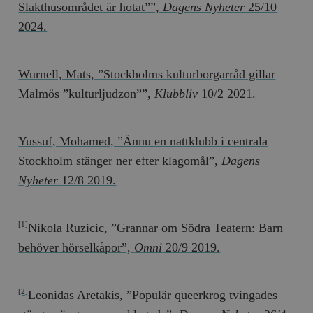
Slakthusområdet är hotat””,
Dagens Nyheter
25/10
2024.
Wurnell, Mats, ”Stockholms kulturborgarråd gillar
Malmös ”kulturljudzon””,
Klubbliv
10/2 2021.
Yussuf, Mohamed, ”Ännu en nattklubb i centrala
Stockholm stänger ner efter klagomål”,
Dagens
Nyheter
12/8 2019.
Nikola Ruzicic, ”Grannar om Södra Teatern: Barn
[1]
behöver hörselkåpor”,
Omni
20/9 2019.
Leonidas Aretakis, ”Populär queerkrog tvingades
[2]