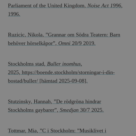
Parliament of the United Kingdom,
Noise Act 1996
,
1996.
Ruzicic, Nikola, ”Grannar om Södra Teatern: Barn
behöver hörselkåpor”,
Omni
20/9 2019.
Stockholms stad,
Buller inomhus
,
2025, https://boende.stockholm/storningar-i-din-
bostad/buller/ [hämtad 2025-09-08].
Stutzinsky, Hannah, ”De rödgröna hindrar
Stockholms gaybarer”,
Smedjan
30/7 2025.
Tottmar, Mia, ”C i Stockholm: ”Musiklivet i