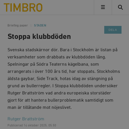
Timbro
MENY
Briefing paper
STADEN
DELA
Stoppa klubbdöden
Svenska stadskärnor dör. Bara i Stockholm är listan på
verksamheter som drabbats av klubbdöden lång.
Spelningar på Södra Teaterns kägelbana, som
arrangerats i över 100 års tid, har stoppats. Stockholms
äldsta gaybar, Side Track, hotas idag av stängning på
grund av bullerregler. I Stoppa klubbdöden undersöker
Rutger Brattström vad andra europeiska storstäder
gjort för att hantera bullerproblematik samtidigt som
man är tillåtande mot nöjeslivet.
Rutger Brattström
Publicerad
14 oktober 2025, 05.50