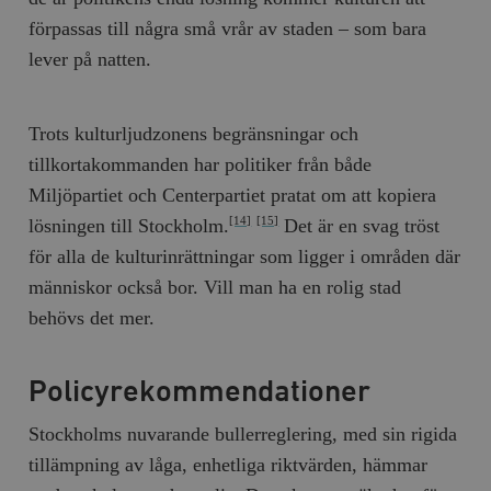
förpassas till några små vrår av staden – som bara
lever på natten.
_hjAbsoluteSessionInProgress
Hotjar Ltd
.timbro.se
m
Trots kulturljudzonens begränsningar och
tillkortakommanden har politiker från både
Miljöpartiet och Centerpartiet pratat om att kopiera
lösningen till Stockholm.
Det är en svag tröst
[14]
[15]
för alla de kulturinrättningar som ligger i områden där
människor också bor. Vill man ha en rolig stad
behövs det mer.
__cf_bm
Cloudflare
Inc.
m
.vimeo.com
Policyrekommendationer
Stockholms nuvarande bullerreglering, med sin rigida
tillämpning av låga, enhetliga riktvärden, hämmar