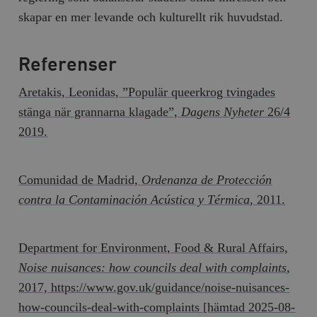
skapar en mer levande och kulturellt rik huvudstad.
Referenser
Aretakis, Leonidas, ”Populär queerkrog tvingades
stänga när grannarna klagade”,
Dagens Nyheter
26/4
2019.
Comunidad de Madrid,
Ordenanza de Protección
contra la Contaminación Acústica y Térmica
, 2011.
Department for Environment, Food & Rural Affairs,
Noise nuisances: how councils deal with complaints
,
2017, https://www.gov.uk/guidance/noise-nuisances-
how-councils-deal-with-complaints [hämtad 2025-08-