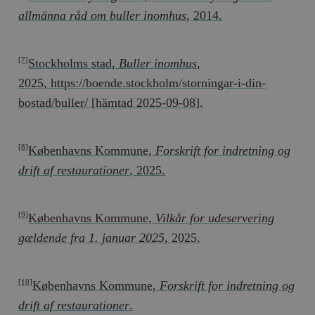
allmänna råd om buller inomhus
, 2014.
Stockholms stad,
Buller inomhus
,
[7]
2025, https://boende.stockholm/storningar-i-din-
bostad/buller/ [hämtad 2025-09-08].
Københavns Kommune,
Forskrift for indretning og
[8]
drift af restaurationer
, 2025.
Københavns Kommune,
Vilkår for udeservering
[9]
gældende fra 1. januar 2025
, 2025.
Københavns Kommune,
Forskrift for indretning og
[10]
drift af restaurationer
.