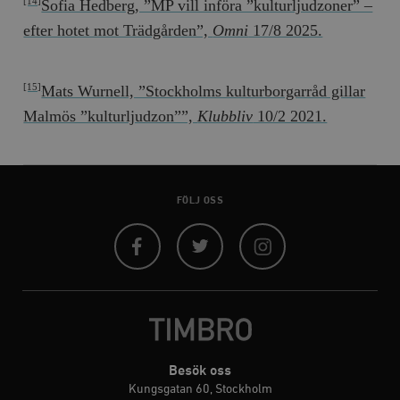
Sofia Hedberg, ”MP vill införa ”kulturljudzoner” –
[14]
efter hotet mot Trädgården”,
Omni
17/8 2025.
Mats Wurnell, ”Stockholms kulturborgarråd gillar
[15]
Malmös ”kulturljudzon””,
Klubbliv
10/2 2021.
FÖLJ OSS
Facebook
Twitter
Instagram
Besök oss
Kungsgatan 60, Stockholm