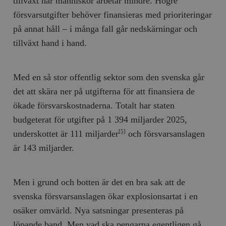
tillväxt när människor arbetar mindre. Högre
försvarsutgifter behöver finansieras med prioriteringar
på annat håll – i många fall går nedskärningar och
tillväxt hand i hand.
Med en så stor offentlig sektor som den svenska går
det att skära ner på utgifterna för att finansiera de
ökade försvarskostnaderna. Totalt har staten
budgeterat för utgifter på 1 394 miljarder 2025,
underskottet är 111 miljarder
och försvarsanslagen
[5]
är 143 miljarder.
Men i grund och botten är det en bra sak att de
svenska försvarsanslagen ökar explosionsartat i en
osäker omvärld. Nya satsningar presenteras på
löpande band. Men vad ska pengarna egentligen gå