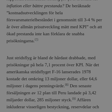
inflation eller bättre prestanda?
De beräknade
”kostnadsutvecklingen för hela
försvarsmaterielbeståndet i genomsnitt till 3-4 % per
år över allmän prisutveckling mätt med KPI” och att
ökad prestanda inte kan förklara de snabba
prisökningarna.
[7]
Just stridsflyg är bland de hårdast drabbade, med
prisökningar på hela 7,1 procent över KPI. När det
amerikanska stridsflyget F-16 lanserades 1978
kostade det omkring 13 miljoner dollar, eller 64,6
miljoner i dagens penningvärde.
Den senaste
[8]
försäljningen av 12 plan till Peru landade på 3,42
miljarder dollar, 285 miljoner styck.
Affären
[9]
inkluderar visserligen bestyckning, reservdelar och