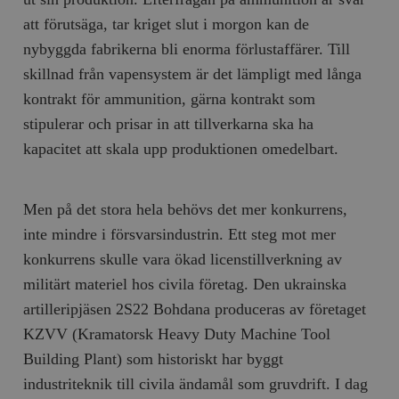
b
att förutsäga, tar kriget slut i morgon kan de
vuid
Vimeo.com
1 år 1
Dessa kakor 
_hjSessionUser_675006
.timbro.se
1 år
Inc.
månad
av Vimeo-
nybyggda fabrikerna bli enorma förlustaffärer. Till
.vimeo.com
videospelare
_hjIncludedInSessionSample_675006
.timbro.se
2
webbplatser.
minuter
skillnad från vapensystem är det lämpligt med långa
_hjSession_675006
.timbro.se
30
kontrakt för ammunition, gärna kontrakt som
minuter
stipulerar och prisar in att tillverkarna ska ha
kapacitet att skala upp produktionen omedelbart.
Men på det stora hela behövs det mer konkurrens,
inte mindre i försvarsindustrin. Ett steg mot mer
konkurrens skulle vara ökad licenstillverkning av
militärt materiel hos civila företag. Den ukrainska
artilleripjäsen 2S22 Bohdana produceras av företaget
KZVV (Kramatorsk Heavy Duty Machine Tool
Building Plant) som historiskt har byggt
industriteknik till civila ändamål som gruvdrift. I dag