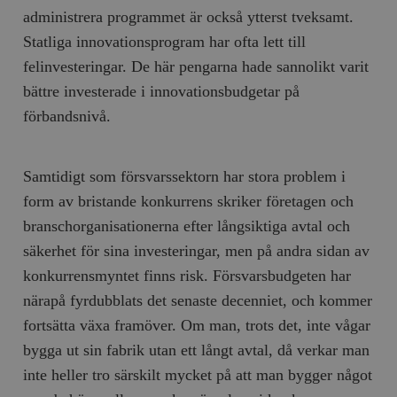
Inc.
m
administrera programmet är också ytterst tveksamt.
.vimeo.com
Statliga innovationsprogram har ofta lett till
felinvesteringar. De här pengarna hade sannolikt varit
bättre investerade i innovationsbudgetar på
förbandsnivå.
Samtidigt som försvarssektorn har stora problem i
form av bristande konkurrens skriker företagen och
branschorganisationerna efter långsiktiga avtal och
Leverantör
säkerhet för sina investeringar, men på andra sidan av
Namn
Utgång
B
/ Domän
konkurrensmyntet finns risk. Försvarsbudgeten har
Leverantör /
Namn
Utgång
Beskrivning
_ga
Google LLC
1 år 1
D
Domän
närapå fyrdubblats det senaste decenniet, och kommer
.timbro.se
månad
a
U
YSC
Google LLC
Session
Denna cookie 
fortsätta växa framöver. Om man, trots det, inte vågar
e
.youtube.com
av YouTube fö
G
spåra visning
bygga ut sin fabrik utan ett långt avtal, då verkar man
a
inbäddade vi
a
inte heller tro särskilt mycket på att man bygger något
u
VISITOR_INFO1_LIVE
Google LLC
6
Denna cookie 
t
.youtube.com
månader
av Youtube fö
g