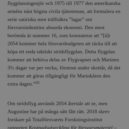
flygplansingenjör och 1975 till 1977 den amerikanska
arméns näst högsta civila tjänsteman, att formulera en
serie satiriska men träffsäkra ”lagar” om
försvarsindustrins absurda ekonomi. Den mest
berömda är nummer 16, som konstaterar att ”[å]r
2054 kommer hela försvarsbudgeten att räcka till att
köpa ett enda taktiskt stridsflygplan. Detta flygplan
kommer att behöva delas av Flygvapnet och Marinen
3½ dagar var per vecka, förutom under skottår, då det
kommer att göras tillgängligt för Marinkåren den
extra dagen.”
[6]
Om stridsflyg används 2054 återstår att se, men
Augustine har på många sätt fått rätt. 2018 skrev
forskare på Totalförsvarets Forskningsinstitut
rapporten
Kostnadsutveckling för försvarsmateriel –