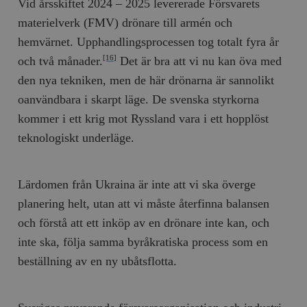
Vid årsskiftet 2024 – 2025 levererade Försvarets
materielverk (FMV) drönare till armén och
hemvärnet. Upphandlingsprocessen tog totalt fyra år
och två månader.
Det är bra att vi nu kan öva med
[16]
den nya tekniken, men de här drönarna är sannolikt
oanvändbara i skarpt läge. De svenska styrkorna
kommer i ett krig mot Ryssland vara i ett hopplöst
teknologiskt underläge.
Lärdomen från Ukraina är inte att vi ska överge
planering helt, utan att vi måste återfinna balansen
och förstå att ett inköp av en drönare inte kan, och
inte ska, följa samma byråkratiska process som en
beställning av en ny ubåtsflotta.