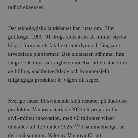
radiofrekvenser.
__cf_bm
Cloudflare
Inc.
m
.myfonts.net
Det teknologiska landskapet har ritats om. Efter
gulfkriget 1990–91 drogs slutsatsen att militär styrka
köps i form av ett fåtal extremt dyra och långsamt
utvecklade plattformar. Den slutsatsen stämmer inte
längre. Den nya verkligheten innebär att en stor flora
av billiga, snabbutvecklade och kommersiellt
_hjAbsoluteSessionInProgress
Hotjar Ltd
.timbro.se
m
tillgängliga produkter är vägen till seger.
Sverige satsar försvinnande små resurser på dual-use-
produkter. Vinnova startade 2024 ett program för
civil-militär innovation, med 60 miljoner vilket
utökades till 120 under 2025.
I sammanhanget är
[11]
det små summor. Valet av Vinnova för att
__cf_bm
Cloudflare