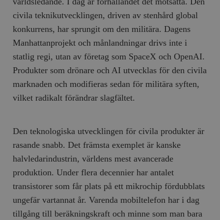
världsledande. I dag är förhållandet det motsatta. Den
civila teknikutvecklingen, driven av stenhård global
konkurrens, har sprungit om den militära. Dagens
Manhattanprojekt och månlandningar drivs inte i
statlig regi, utan av företag som SpaceX och OpenAI.
Produkter som drönare och AI utvecklas för den civila
marknaden och modifieras sedan för militära syften,
vilket radikalt förändrar slagfältet.
Den teknologiska utvecklingen för civila produkter är
rasande snabb. Det främsta exemplet är kanske
halvledarindustrin, världens mest avancerade
produktion. Under flera decennier har antalet
transistorer som får plats på ett mikrochip fördubblats
ungefär vartannat år. Varenda mobiltelefon har i dag
tillgång till beräkningskraft och minne som man bara