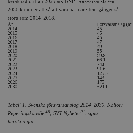
beräknad utifrån 2025 års BNP. Försvarsanslagen
2030 kommer alltså att vara närmare fem gånger så
stora som 2014–2018.
År
Försvarsanslag (mi
2014
45
2015
45
2016
45
2017
47
2018
49
2019
55
2020
59.8
2021
66.1
2022
74.8
2023
91.6
2024
125.5
2025
143
2026
175
2030
~210
Tabell 1: Svenska försvarsanslag 2014–2030. Källor:
Regeringskansliet
, SVT Nyheter
, egna
[2]
[3]
beräkningar