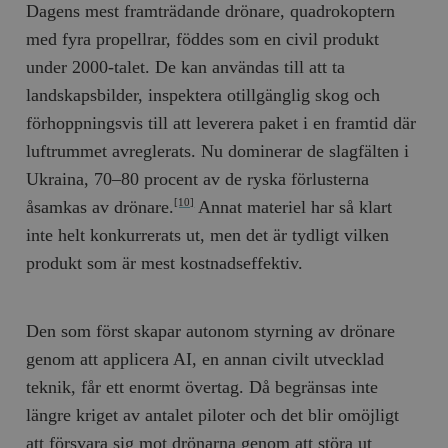
Dagens mest framträdande drönare, quadrokoptern
/ Domän
med fyra propellrar, föddes som en civil produkt
woocommerce_cart_hash
Automattic
S
Inc.
under 2000-talet. De kan användas till att ta
timbro.se
landskapsbilder, inspektera otillgänglig skog och
förhoppningsvis till att leverera paket i en framtid där
_hjFirstSeen
Hotjar Ltd
luftrummet avreglerats. Nu dominerar de slagfälten i
.timbro.se
m
Ukraina, 70–80 procent av de ryska förlusterna
åsamkas av drönare.
Annat materiel har så klart
[10]
inte helt konkurrerats ut, men det är tydligt vilken
produkt som är mest kostnadseffektiv.
Den som först skapar autonom styrning av drönare
woocommerce_items_in_cart
Automattic
S
Inc.
genom att applicera AI, en annan civilt utvecklad
timbro.se
teknik, får ett enormt övertag. Då begränsas inte
längre kriget av antalet piloter och det blir omöjligt
wp_woocommerce_session_[abcdef0123456789]
timbro.se
2
att försvara sig mot drönarna genom att störa ut
{32}