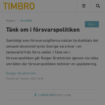
Timbro
MENY
Rapport
ALLMÄNT
DELA
Tänk om i försvarspolitiken
Samtidigt som försvarsutgifterna nästan fyrdubblats det
senaste decenniet tycks Sverige vara kvar i en
tankevärld från förra seklet. I Tänk om i
försvarspolitiken går Rutger Brattström igenom nio olika
områden där försvarspolitiken behöver en uppdatering.
Rutger Brattström
Publicerad
7 januari 2026, 06.00
LADDA NER
(PDF) 3,6 MB