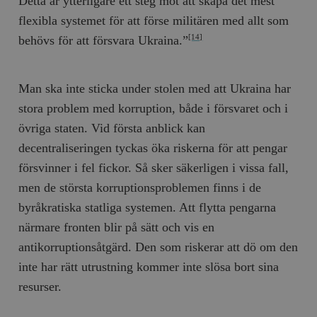
Detta är ytterligare ett steg mot att skapa det mest
flexibla systemet för att förse militären med allt som
behövs för att försvara Ukraina.”
[14]
Man ska inte sticka under stolen med att Ukraina har
stora problem med korruption, både i försvaret och i
övriga staten. Vid första anblick kan
decentraliseringen tyckas öka riskerna för att pengar
försvinner i fel fickor. Så sker säkerligen i vissa fall,
men de största korruptionsproblemen finns i de
byråkratiska statliga systemen. Att flytta pengarna
närmare fronten blir på sätt och vis en
antikorruptionsåtgärd. Den som riskerar att dö om den
inte har rätt utrustning kommer inte slösa bort sina
resurser.