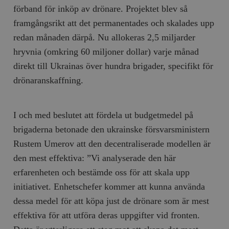
förband för inköp av drönare. Projektet blev så
framgångsrikt att det permanentades och skalades upp
redan månaden därpå. Nu allokeras 2,5 miljarder
hryvnia (omkring 60 miljoner dollar) varje månad
direkt till Ukrainas över hundra brigader, specifikt för
drönaranskaffning.
I och med beslutet att fördela ut budgetmedel på
brigaderna betonade den ukrainske försvarsministern
Rustem Umerov att den decentraliserade modellen är
den mest effektiva: ”Vi analyserade den här
erfarenheten och bestämde oss för att skala upp
initiativet. Enhetschefer kommer att kunna använda
dessa medel för att köpa just de drönare som är mest
effektiva för att utföra deras uppgifter vid fronten.