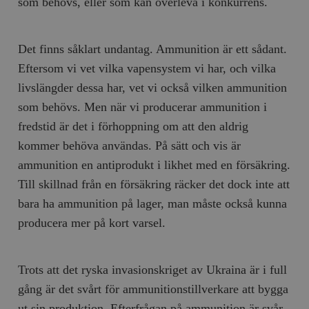
som behövs, eller som kan överleva i konkurrens.
hålla reda på
k
användarinst
i
för Youtube-v
w
inbäddade i
a
webbplatser;
Det finns såklart undantag. Ammunition är ett sådant.
s
också avgör
f
webbplatsbe
Eftersom vi vet vilka vapensystem vi har, och vilka
w
använder den
eller gamla 
livslängder dessa har, vet vi också vilken ammunition
_gid
Google LLC
1 dag
D
av Youtube-
.timbro.se
G
gränssnittet.
som behövs. Men när vi producerar ammunition i
o
v
mailchimp_landing_site
Mailchimp
28 dagar
fredstid är det i förhoppning om att den aldrig
o
timbro.se
o
kommer behöva användas. På sätt och vis är
__cf_bm
Cloudflare
30
Denna cookie
_gat_UA-19195086-1
.timbro.se
54
D
Inc.
minuter
för att skilja
ammunition en antiprodukt i likhet med en försäkring.
sekunder
c
.podbean.com
människor oc
G
Detta är förd
Till skillnad från en försäkring räcker det dock inte att
m
för webbplat
i
att göra gilti
bara ha ammunition på lager, man måste också kunna
i
rapporter o
e
användningen
producera mer på kort varsel.
si
deras webbpl
_
a
_fbp
Meta
3
Används av F
s
Platform Inc.
månader
för att lever
p
.timbro.se
serie
Trots att det ryska invasionskriget av Ukraina är i full
t
reklamproduk
såsom realti
gång är det svårt för ammunitionstillverkare att bygga
_ga_YBG49SLCTY
.timbro.se
1 år 1
D
från
månad
G
tredjepartsa
ut sin produktion. Efterfrågan på ammunition är svår