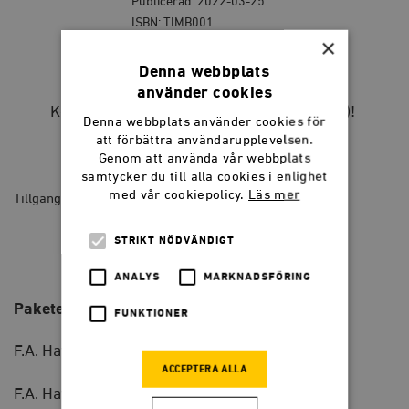
Publicerad: 2022-03-25
ISBN: TIMB001
×
PAKET: Alla Hayeks böcker
Denna webbplats
använder cookies
Köp alla Hayeks böcker (som vi har gett ut)!
Denna webbplats använder cookies för
att förbättra användarupplevelsen.
390
kr
Genom att använda vår webbplats
samtycker du till alla cookies i enlighet
med vår cookiepolicy.
Läs mer
Tillgänglig som restorder
PAKET:
STRIKT NÖDVÄNDIGT
Alla
LÄGG I VARUKORG
Hayeks
böcker
ANALYS
MARKNADSFÖRING
quantity
Paketet innehåller:
FUNKTIONER
F.A. Hayek,
Frihetens grundvalar
(1960, 2025)
ACCEPTERA ALLA
F.A. Hayek,
Vägen till träldom
(1944, 2018)