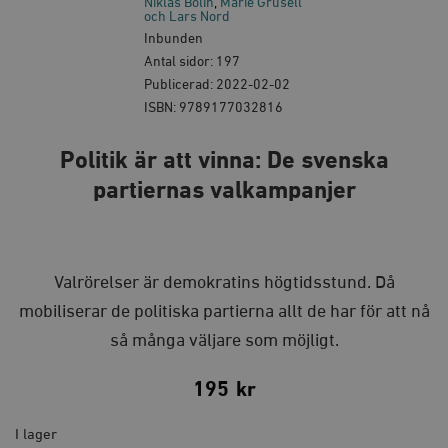
Niklas Bolin
Marie Grusell
och Lars Nord
Inbunden
Antal sidor: 197
Publicerad: 2022-02-02
ISBN: 9789177032816
Politik är att vinna: De svenska
partiernas valkampanjer
Valrörelser är demokratins högtidsstund. Då
mobiliserar de politiska partierna allt de har för att nå
så många väljare som möjligt.
195
kr
I lager