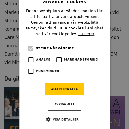
använder cookies
Mittuniversitetet.
Denna webbplats använder cookies för
Marie Grusell är docent i politisk kommunikation vid
att förbättra användarupplevelsen.
Mittuniversitetet och i medie- och
Genom att använda vår webbplats
samtycker du till alla cookies i enlighet
kommunikationsvetenskap vid Göteborgs universitet.
med vår cookiepolicy.
Läs mer
Lars Nord är professor i politisk kommunikation och
journalistik vid Mittuniversitetet.
STRIKT NÖDVÄNDIGT
Samtliga är knutna till forskningscentret DEMICOM
ANALYS
MARKNADSFÖRING
vid Mittuniversitetet.
FUNKTIONER
Du gillar kanske också…
ACCEPTERA ALLA
AVVISA ALLT
VISA DETALJER