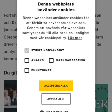
Denna webbplats
använder cookies
Författarna
Nicklas Håkansson, Bengt Johansson
Denna webbplats använder cookies för
och
Orla Vigsø
är verksamma vid Institutionen för
att förbättra användarupplevelsen.
Genom att använda vår webbplats
journalistik, medier och kommunikation (JMG) vid
samtycker du till alla cookies i enlighet
Göteborgs universitet. Sedan mer än ett decennium
med vår cookiepolicy.
Läs mer
driver de bloggen Propagandainspektionen, där de
STRIKT NÖDVÄNDIGT
analyserar och kommenterar svensk politisk
kommunikation.
ANALYS
MARKNADSFÖRING
FUNKTIONER
Du gillar kanske också…
ACCEPTERA ALLA
AVVISA ALLT