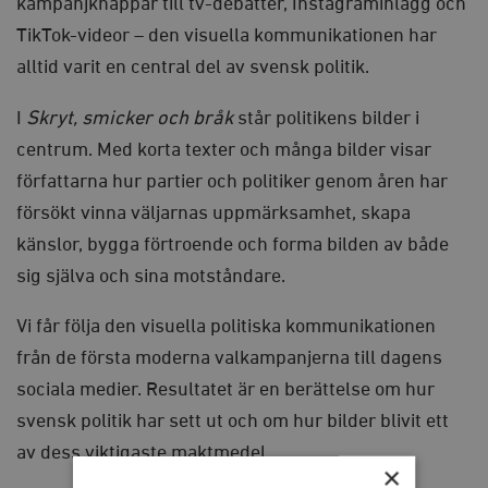
kampanjknappar till tv-debatter, Instagraminlägg och
TikTok-videor – den visuella kommunikationen har
alltid varit en central del av svensk politik.
I
Skryt, smicker och bråk
står politikens bilder i
centrum. Med korta texter och många bilder visar
författarna hur partier och politiker genom åren har
försökt vinna väljarnas uppmärksamhet, skapa
känslor, bygga förtroende och forma bilden av både
sig själva och sina motståndare.
Vi får följa den visuella politiska kommunikationen
från de första moderna valkampanjerna till dagens
sociala medier. Resultatet är en berättelse om hur
svensk politik har sett ut och om hur bilder blivit ett
av dess viktigaste maktmedel.
×