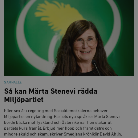
Marknadsföring
Funktioner
Strikt nödvändiga kakor tillåter
kärnwebbplatsfunktioner som användarinloggning
och kontohantering. Webbplatsen kan inte användas
ordentligt utan strikt nödvändiga cookies.
Leverantör
Namn
U
/ Domän
woocommerce_cart_hash
Automattic
S
Inc.
timbro.se
_hjFirstSeen
Hotjar Ltd
SAMHÄLLE
.timbro.se
m
Så kan Märta Stenevi rädda
Miljöpartiet
Efter sex år i regering med Socialdemokraterna behöver
Miljöpartiet en nytändning. Partiets nya språkrör Märta Stenevi
borde blicka mot Tyskland och Österrike när hon stakar ut
partiets kurs framåt. Erbjud mer hopp och framtidstro och
mindre skuld och skam, skriver Smedjans krönikör David Ahlin.