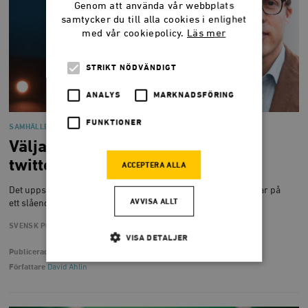
Genom att använda vår webbplats
samtycker du till alla cookies i enlighet
med vår cookiepolicy.
Läs mer
STRIKT NÖDVÄNDIGT
ANALYS
MARKNADSFÖRING
FUNKTIONER
SAMHÄLLE
Väljarna vill inte ha det som på
twitter
ACCEPTERA ALLA
Det uppskruvade tonläget från ledande socialdemokrater visar på
AVVISA ALLT
ett slående ointresse för väljarna.
SVENSK POLITIK
VISA DETALJER
Publicerad
22 mars 2021
Författare
David Ahlin
Strikt nödvändigt
Analys