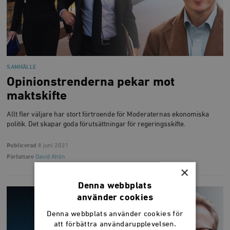
SAMHÄLLE
Opinionstrenderna pekar mot
maktskifte
Allt fler väljare har stort förtroende för Moderaternas ekonomiska
politik. Det skapar goda förutsättningar för regeringsskifte.
Publicerad
8 juni 2021
Författare
David Ahlin
×
Denna webbplats
använder cookies
Denna webbplats använder cookies för
att förbättra användarupplevelsen.