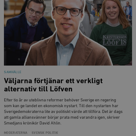
deras webbpl
_
a
_fbp
Meta
3
Används av F
s
Platform Inc.
månader
för att lever
p
.timbro.se
serie
t
reklamproduk
såsom realti
_ga_YBG49SLCTY
.timbro.se
1 år 1
D
från
månad
G
tredjepartsa
b
vuid
Vimeo.com
1 år 1
Dessa kakor 
_hjSessionUser_675006
.timbro.se
1 år
Inc.
månad
av Vimeo-
.vimeo.com
videospelare
_hjIncludedInSessionSample_675006
.timbro.se
2
webbplatser.
minuter
_hjSession_675006
.timbro.se
30
SAMHÄLLE
minuter
Väljarna förtjänar ett verkligt
alternativ till Löfven
Efter tio år av uteblivna reformer behöver Sverige en regering
som kan ge landet en ekonomisk nystart. Till den nystarten har
Sverigedemokraterna lite av politiskt värde att tillföra. Det är dags
att gamla alliansvänner börjar prata med varandra igen, skriver
Smedjans krönikör David Ahlin.
MODERATERNA
SVENSK POLITIK