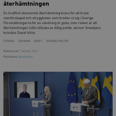
återhämtningen
En kraftfull ekonomisk återhämtning krävs för att bryta
utanförskapet och otryggheten som breder ut sig i Sverige.
Förutsättningarna för en vändning är goda, men risken är att
återhämtningen hålls tillbaka av dålig politik, skriver Smedjans
__cf_bm
Cloudflare
Inc.
m
krönikör David Ahlin.
.vimeo.com
CORONA
EKONOMI
SKATT
SVENSK POLITIK
Publicerad
7 januari 2021
Författare
David Ahlin
Leverantör
Namn
Utgång
B
/ Domän
Leverantör /
Namn
Utgång
Beskrivning
_ga
Google LLC
1 år 1
D