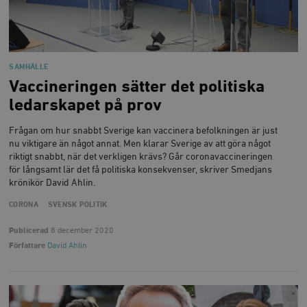
Domän
.timbro.se
månad
a
U
YSC
Google LLC
Session
Denna cookie 
e
.youtube.com
av YouTube fö
G
spåra visning
a
inbäddade vi
a
u
SAMHÄLLE
VISITOR_INFO1_LIVE
Google LLC
6
Denna cookie 
t
.youtube.com
månader
av Youtube fö
Vaccineringen sätter det politiska
g
hålla reda på
k
användarinst
ledarskapet på prov
i
för Youtube-v
w
inbäddade i
a
webbplatser;
Frågan om hur snabbt Sverige kan vaccinera befolkningen är just
s
också avgör
f
nu viktigare än något annat. Men klarar Sverige av att göra något
webbplatsbe
w
använder den
riktigt snabbt, när det verkligen krävs? Går coronavaccineringen
eller gamla 
för långsamt lär det få politiska konsekvenser, skriver Smedjans
_gid
Google LLC
1 dag
D
av Youtube-
.timbro.se
G
krönikör David Ahlin.
gränssnittet.
o
v
mailchimp_landing_site
Mailchimp
28 dagar
CORONA
SVENSK POLITIK
o
timbro.se
o
Publicerad
8 december 2020
__cf_bm
Cloudflare
30
Denna cookie
_gat_UA-19195086-1
.timbro.se
54
D
Inc.
minuter
för att skilja
Författare
David Ahlin
sekunder
c
.podbean.com
människor oc
G
Detta är förd
m
för webbplat
i
att göra gilti
i
rapporter o
e
användningen
si