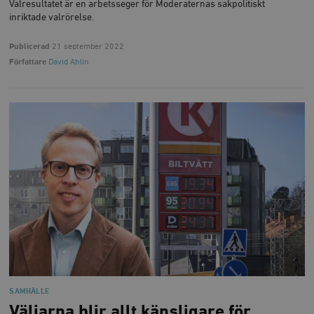
Valresultatet är en arbetsseger för Moderaternas sakpolitiskt
inriktade valrörelse.
Publicerad
21 september 2022
Författare
David Ahlin
SAMHÄLLE
Väljarna blir allt känsligare för