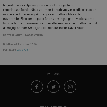
Majoriteten av väljarna tycker att det är dags för ett
regeringsskifte vid nästa val, men bara drygt var tredje tror att en
moderatledd regering skulle göra ett bättre jobb än den
nuvarande. Förtroendegapet är en varningssignal. Moderaterna
får inte tappa optimismen och berättelsen om att en bättre framtid
är möjlig, skriver Smedjans opinionskrönikör David Ahlin.
BROTTSLIGHET
MODERATERNA
Publicerad
7 oktober 2020
Författare
David Ahlin
FÖLJ OSS
Facebook
Twitter
Instagram