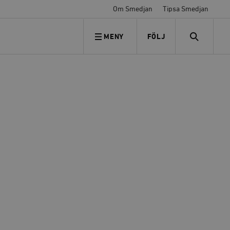
Om Smedjan
Tipsa Smedjan
MENY
FÖLJ
FÖLJ OSS
SEARCH