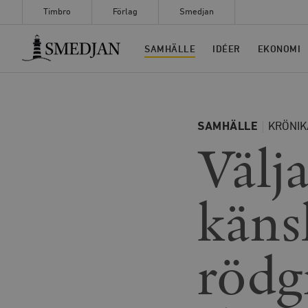
Timbro
Förlag
Smedjan
Timbro
SAMHÄLLE
IDÉER
EKONOMI
SAMHÄLLE
KRÖNIK
Välja
käns
rödg