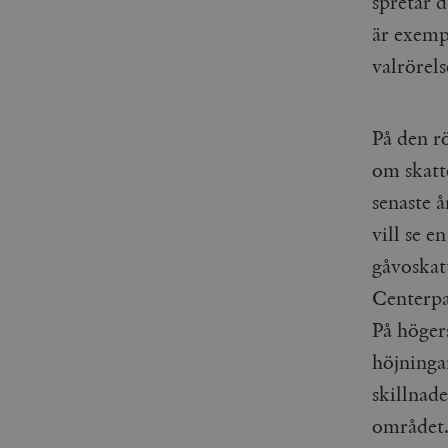
spretar 
_gid
mailchimp_landing_site
är exemp
__cf_bm
valrörels
_gat_UA-19195086-1
_fbp
På den rö
_ga_YBG49SLCTY
om skatt
vuid
senaste å
_hjSessionUser_675006
vill se e
_hjIncludedInSessionSa
gåvoskat
_hjSession_675006
Centerpar
På höger
höjninga
skillnad
området