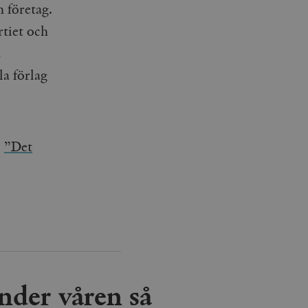
 företag.
tiet och
å
la förlag
.
”Det
nder våren så