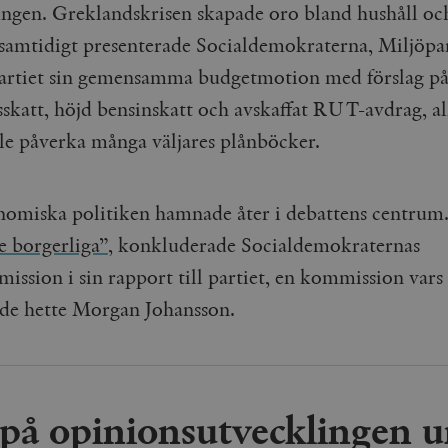
ngen. Greklandskrisen skapade oro bland hushåll och
samtidigt presenterade Socialdemokraterna, Miljöpar
artiet sin gemensamma budgetmotion med förslag p
sskatt, höjd bensinskatt och avskaffat RUT-avdrag, al
le påverka många väljares plånböcker.
omiska politiken hamnade åter i debattens centrum
e borgerliga”
, konkluderade Socialdemokraternas
ission i sin rapport till partiet, en kommission vars
de hette Morgan Johansson.
i på opinionsutvecklingen u