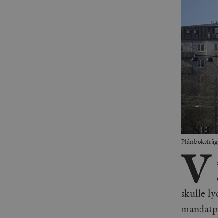
Plånboksfråg
V
skulle ly
mandatpe