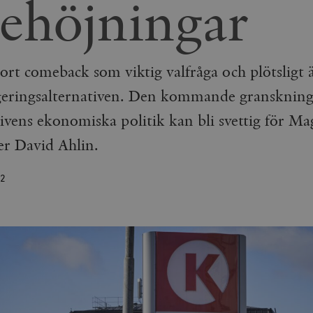
tehöjningar
rt comeback som viktig valfråga och plötsligt 
geringsalternativen. Den kommande granskning
tivens ekonomiska politik kan bli svettig för M
er David Ahlin.
2