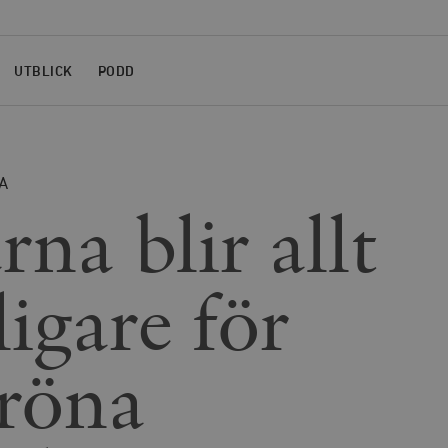
UTBLICK
PODD
A
rna blir allt
ligare för
röna