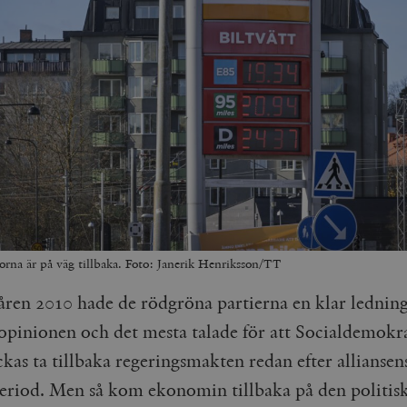
orna är på väg tillbaka. Foto: Janerik Henriksson/TT
åren 2010 hade de rödgröna partierna en klar ledning
opinionen och det mesta talade för att Socialdemokr
ckas ta tillbaka regeringsmakten redan efter alliansens
riod. Men så kom ekonomin tillbaka på den politis