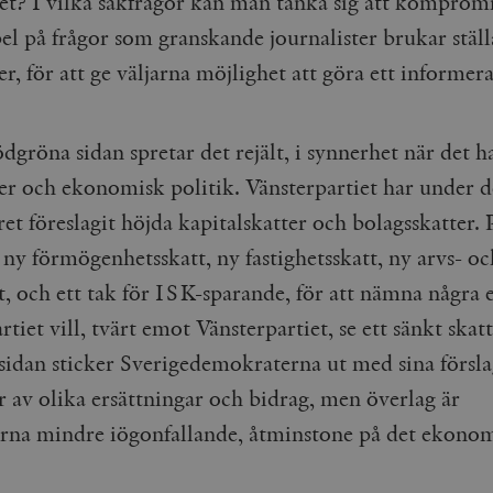
det? I vilka sakfrågor kan man tänka sig att komprom
Google LLC
1 dag
Denna cookie ställs in av Google Analytics. Den l
Mailchimp
28 dagar
el på frågor som granskande journalister brukar stäl
.timbro.se
unikt värde för varje besökt sida och används fö
timbro.se
sidvisningar.
Cloudflare
30
Denna cookie används för att skilja mellan människor och bot
er, för att ge väljarna möjlighet att göra ett informera
.timbro.se
54
Detta är en mönstertyps-cookie som har ställts in
Inc.
minuter
för webbplatsen för att göra giltiga rapporter om användnin
sekunder
mönsterelementet i namnet innehåller det unika i
.podbean.com
kontot eller webbplatsen det hänför sig till. Det 
som används för att begränsa mängden data som 
Meta
3
Används av Facebook för att leverera en serie reklamproduk
webbplatser med hög trafikvolym.
Platform Inc.
månader
från tredjepartsannonsörer
dgröna sidan spretar det rejält, i synnerhet när det h
.timbro.se
.timbro.se
1 år 1
Denna cookie används av Google Analytics för at
er och ekonomisk politik. Vänsterpartiet har under d
månad
sessionstillståndet.
Vimeo.com
1 år 1
Dessa kakor används av Vimeo-videospelaren på webbplatse
Inc.
månad
ret föreslagit höjda kapitalskatter och bolagsskatter. 
.timbro.se
1 år
.vimeo.com
n ny förmögenhetsskatt, ny fastighetsskatt, ny arvs- oc
mple_675006
.timbro.se
2
minuter
t, och ett tak för ISK-sparande, för att nämna några
.timbro.se
30
minuter
tiet vill, tvärt emot Vänsterpartiet, se ett sänkt skat
sidan sticker Sverigedemokraterna ut med sina försla
r av olika ersättningar och bidrag, men överlag är
erna mindre iögonfallande, åtminstone på det ekono
.