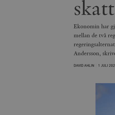
skat
Ekonomin har gjo
mellan de två re
regeringsalterna
Andersson, skriv
DAVID AHLIN
1 JULI
202