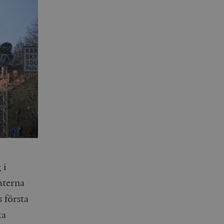
 i
aterna
 första
ka