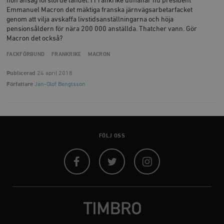
hon ansåg förstörde landet. I Frankrike utmanar nu president
Emmanuel Macron det mäktiga franska järnvägsarbetarfacket
genom att vilja avskaffa livstidsanställningarna och höja
pensionsåldern för nära 200 000 anställda. Thatcher vann. Gör
Macron det också?
FACKFÖRBUND
FRANKRIKE
MACRON
Publicerad
24 april 2018
Författare
Jan-Olof Bengtsson
FÖLJ OSS
Facebook
Twitter
Instagram