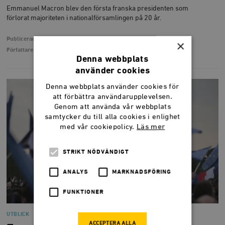
Emmanuel Macron blev den första franska presidenten som
förlorat majoriteten i nationalförsamlingen på 20 år.
Publicerad
21 juni 2022
×
Författare
Jan-Olof Bengtsson
Denna webbplats
använder cookies
Denna webbplats använder cookies för
att förbättra användarupplevelsen.
Genom att använda vår webbplats
samtycker du till alla cookies i enlighet
med vår cookiepolicy.
Läs mer
STRIKT NÖDVÄNDIGT
ANALYS
MARKNADSFÖRING
FUNKTIONER
UTBLICK
ACCEPTERA ALLA