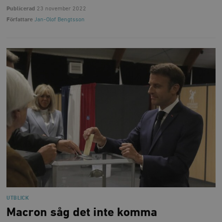
Publicerad
23 november 2022
Författare
Jan-Olof Bengtsson
UTBLICK
Macron såg det inte komma