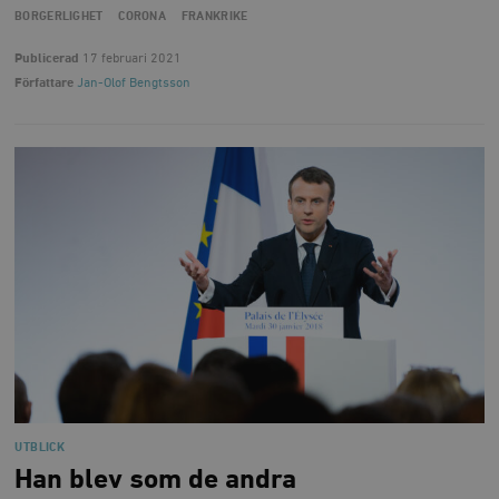
BORGERLIGHET
CORONA
FRANKRIKE
Publicerad
17 februari 2021
Författare
Jan-Olof Bengtsson
UTBLICK
Han blev som de andra