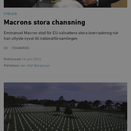
UTBLICK
Macrons stora chansning
Emmanuel Macron stod för EU-valnattens stora överraskning när
han utlyste nyval till nationalförsamlingen.
EU
FRANKRIKE
Publicerad
10 juni 2024
Författare
Jan-Olof Bengtsson