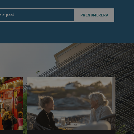
agnens innehåll / data
il
ellan människor och bots.
ör att göra giltiga
webbplats.
påra början av
essioner. Den innehåller
ellan människor och bots.
ör att göra giltiga
webbplats.
inbäddade videor.
rsal Analytics - vilket är
lystjänst. Denna cookie
t tilldela ett
ierare. Den ingår i varje
darinställningar för
t beräkna besökar-,
öra om
pporterna.
 av Youtube-gränssnittet.