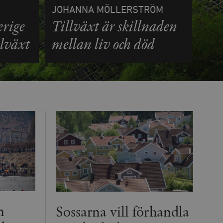
agrar och uppdaterar ett
JOHANNA MÖLLERSTRÖM
r att räkna och spåra
erige
Tillväxt är skillnaden
s. Detta är fördelaktigt
 av Google Analytics, där
gen av deras webbplats.
llväxt
mellan liv och död
dentitetsnumret för
är en variant av _gat-kakan
registreras av Google på
ter, såsom realtidsbud
t bevara
r.
n
Sossarna vill förhandla