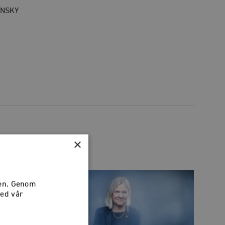
INSKY
×
sen. Genom
med vår