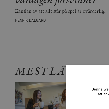
Känslan av att allt står på spel är ovärderlig.
HENRIK DALGARD
MEST LÄSTA
Denna web
att an