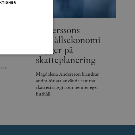
KTIONER
ör
Anderssons
al
hushållsekonomi
bygger på
skatteplanering
sätt
Magdalena Andersson klandrar
 inte användas ordentligt
andra för att använda samma
skattestrategi som hennes eget
hushåll.
agnens innehåll / data
påra början av
essioner. Den innehåller