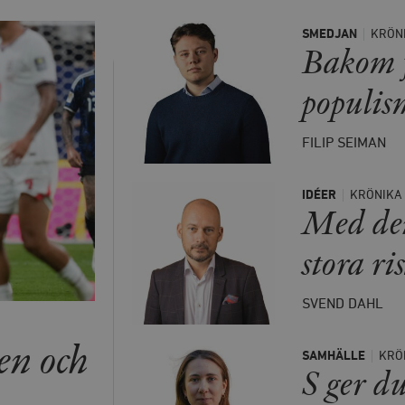
SMEDJAN
KRÖN
Bakom f
populis
FILIP SEIMAN
IDÉER
KRÖNIKA
Med den
stora ri
SVEND DAHL
ken och
SAMHÄLLE
KRÖ
S ger d