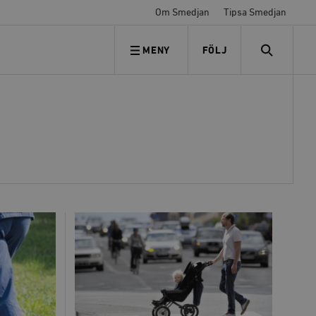
Om Smedjan
Tipsa Smedjan
MENY
FÖLJ
FÖLJ OSS
SEARCH