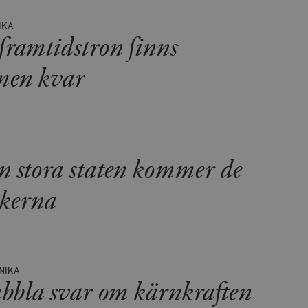
IKA
ramtidstron finns
men kvar
 stora staten kommer de
skerna
NIKA
ubbla svar om kärnkraften