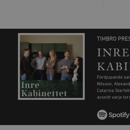
TIMBRO PRE
INRE
KAB
Fördjupande sam
Nilsson, Alexan
Catarina Starfel
avsnitt varje to