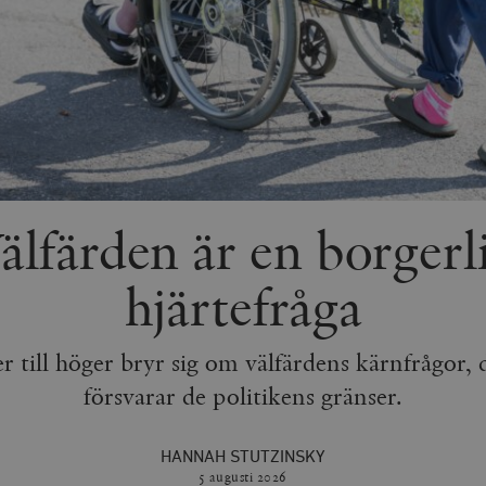
älfärden är en borgerl
hjärtefråga
er till höger bryr sig om välfärdens kärnfrågor, 
försvarar de politikens gränser.
HANNAH STUTZINSKY
5 augusti
2026