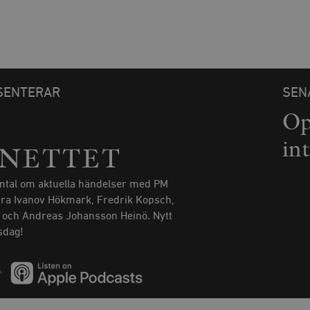
SENTERAR
SEN
Op
in
INETTET
tal om aktuella händelser med PM
dra Ivanov Hökmark, Fredrik Kopsch,
t och Andreas Johansson Heinö. Nytt
rsdag!