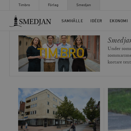
Timbro
Förlag
Smedjan
Timbro
SAMHÄLLE
IDÉER
EKONOMI
Smedja
Under somma
sommarsmede
kortare tex