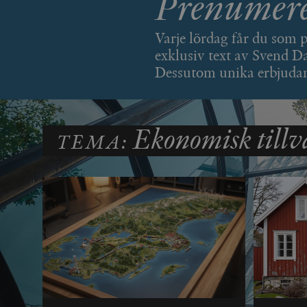
Prenumere
woocommerce_items_in_
Varje lördag får du som 
wp_woocommerce_sessio
{32}
exklusiv text av Svend Da
Dessutom unika erbjudan
__cf_bm
_hjAbsoluteSessionInPr
Ekonomisk tillv
TEMA:
__cf_bm
Namn
Namn
_ga
YSC
VISITOR_INFO1_LIVE