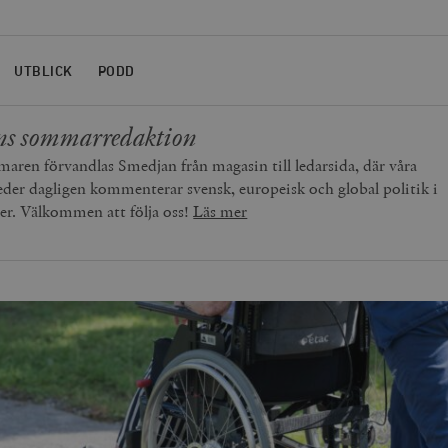
UTBLICK
PODD
ns sommarredaktion
ren förvandlas Smedjan från magasin till ledarsida, där våra
r dagligen kommenterar svensk, europeisk och global politik i
ter. Välkommen att följa oss!
Läs mer