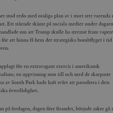
t stod redo med otaliga plan av i stort sett varenda 
nst. Ett stående skämt på sociala medier under dagarn
 handlade om att Trump skulle ha stressat fram vapen
för att hinna få hem det strategiska bombflyget i tid
wen.
upplagt för en extravagant exercis i amerikansk
nalism; en uppvisning som till och med de skarpaste
a av South Park hade haft svårt att parodiera i dess
ska överdådighet.
 på fredagen, dagen före firandet, började saker gå s