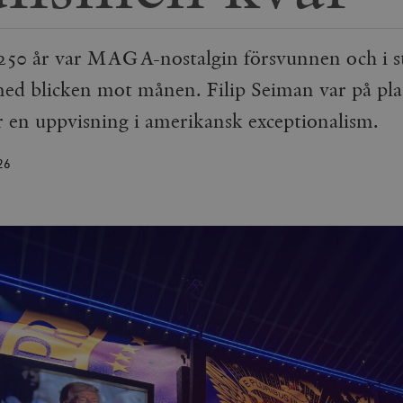
50 år var MAGA-nostalgin försvunnen och i st
d blicken mot månen. Filip Seiman var på pla
r en uppvisning i amerikansk exceptionalism.
26