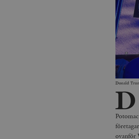
Donald Trum
D
Potomacf
företagar
ovanför 