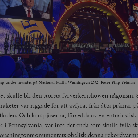
p under firandet på National Mall i Washington DC. Foto: Filip Seiman
et skulle bli den största fyrverkerishowen någonsin.
raketer var riggade för att avfyras från åtta pråmar p
loden. Och krutpjäserna, försedda av en entusiastisk
e i Pennsylvania, var inte det enda som skulle fylla s
Washingtonmonumentets obelisk denna rekordvarma 