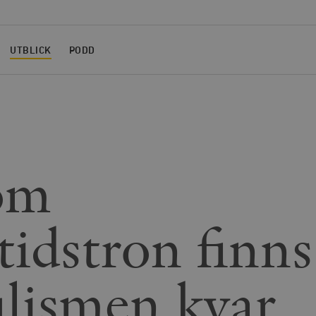
UTBLICK
PODD
om
tidstron finns
lismen kvar