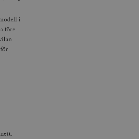
modell i
a före
vilan
 för
nett.