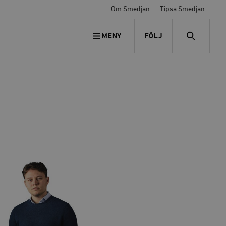
Om Smedjan
Tipsa Smedjan
MENY
FÖLJ
FÖLJ OSS
SEARCH