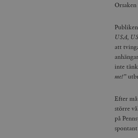
Orsaken 
_gid
mailchimp_landing_site
__cf_bm
_gat_UA-19195086-1
Publiken 
USA, U
_fbp
att tvin
_ga_YBG49SLCTY
vuid
anhängar
_hjSessionUser_675006
inte tänk
_hjIncludedInSessionSa
me!”
utbr
_hjSession_675006
Efter må
större vå
på Penns
spontant