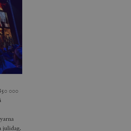
 850 000
å
kyarna
julidag.