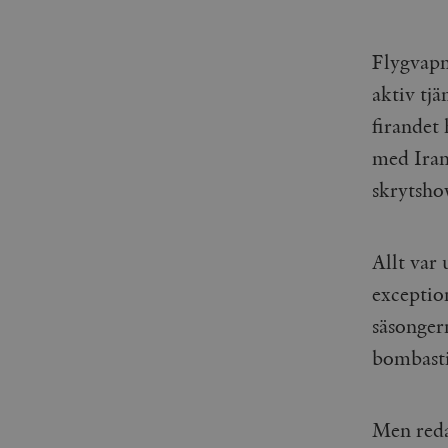
Flygvapne
aktiv tjä
firandet
med Iran 
skrytsho
Allt var 
exceptio
säsongern
bombasti
Men redan