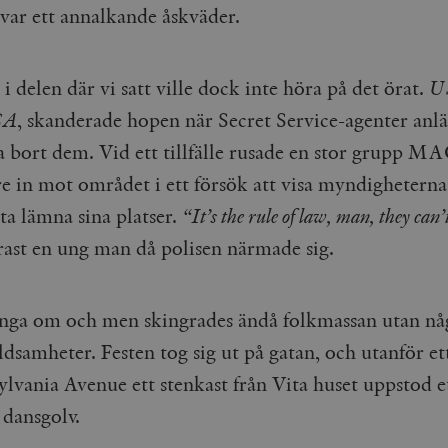
var ett annalkande åskväder.
Google LLC
1 dag
Denna cookie ställs in av Google Analytics. Den l
Mailchimp
28 dagar
.timbro.se
unikt värde för varje besökt sida och används fö
timbro.se
sidvisningar.
Cloudflare
30
Denna cookie används för att skilja mellan människor och bot
.timbro.se
54
Detta är en mönstertyps-cookie som har ställts in
Inc.
minuter
för webbplatsen för att göra giltiga rapporter om användnin
i delen där vi satt ville dock inte höra på det örat.
U
sekunder
mönsterelementet i namnet innehåller det unika i
.podbean.com
kontot eller webbplatsen det hänför sig till. Det 
SA
, skanderade hopen när Secret Service-agenter anl
som används för att begränsa mängden data som 
Meta
3
Används av Facebook för att leverera en serie reklamproduk
webbplatser med hög trafikvolym.
Platform Inc.
månader
från tredjepartsannonsörer
.timbro.se
ga bort dem. Vid ett tillfälle rusade en stor grupp M
.timbro.se
1 år 1
Denna cookie används av Google Analytics för at
månad
sessionstillståndet.
Vimeo.com
1 år 1
Dessa kakor används av Vimeo-videospelaren på webbplatse
e in mot området i ett försök att visa myndigheterna
Inc.
månad
.timbro.se
1 år
.vimeo.com
ta lämna sina platser.
“It’s the rule of law, man, they can’
mple_675006
.timbro.se
2
ast en ung man då polisen närmade sig.
minuter
.timbro.se
30
minuter
nga om och men skingrades ändå folkmassan utan nå
ldsamheter. Festen tog sig ut på gatan, och utanför et
ylvania Avenue ett stenkast från Vita huset uppstod e
 dansgolv.