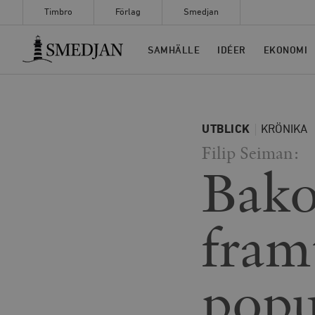
Timbro
Förlag
Smedjan
Timbro
SAMHÄLLE
IDÉER
EKONOMI
UTBLICK
KRÖNIKA
Filip Seiman:
Bak
fram
popu