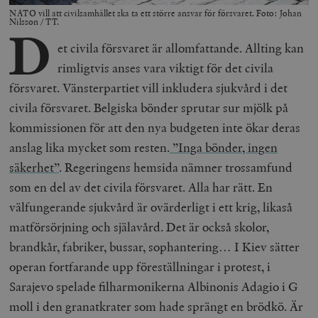
NATO vill att civilsamhället ska ta ett större ansvar för försvaret. Foto: Johan
Nilsson / TT.
D
et civila försvaret är allomfattande. Allting kan
rimligtvis anses vara viktigt för det civila
försvaret. Vänsterpartiet vill inkludera sjukvård i det
civila försvaret. Belgiska bönder sprutar sur mjölk på
kommissionen för att den nya budgeten inte ökar deras
anslag lika mycket som resten.
”Inga bönder, ingen
säkerhet”
. Regeringens hemsida nämner trossamfund
som en del av det civila försvaret. Alla har rätt. En
välfungerande sjukvård är ovärderligt i ett krig, likaså
matförsörjning och själavård. Det är också skolor,
brandkår, fabriker, bussar, sophantering… I Kiev sätter
operan fortfarande upp föreställningar i protest, i
Sarajevo spelade filharmonikerna Albinonis Adagio i G
moll i den granatkrater som hade sprängt en brödkö. Är