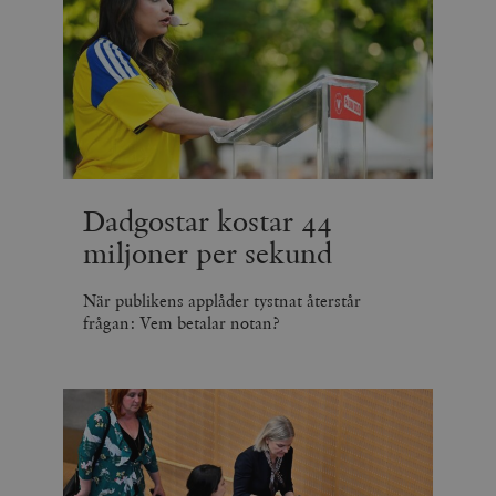
Dadgostar kostar 44
miljoner per sekund
När publikens applåder tystnat återstår
frågan: Vem betalar notan?