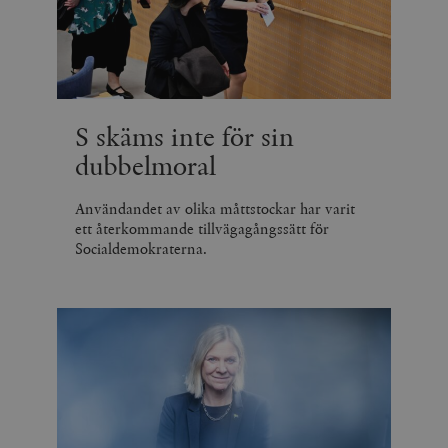
S skäms inte för sin
dubbelmoral
Användandet av olika måttstockar har varit
ett återkommande tillvägagångssätt för
Socialdemokraterna.