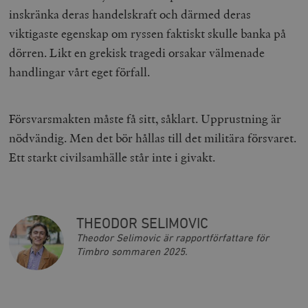
timbro.se
inskränka deras handelskraft och därmed deras
viktigaste egenskap om ryssen faktiskt skulle banka på
dörren. Likt en grekisk tragedi orsakar välmenade
_hjFirstSeen
Hotjar Ltd
.timbro.se
m
handlingar vårt eget förfall.
Försvarsmakten måste få sitt, såklart. Upprustning är
nödvändig. Men det bör hållas till det militära försvaret.
Ett starkt civilsamhälle står inte i givakt.
woocommerce_items_in_cart
Automattic
S
Inc.
timbro.se
THEODOR SELIMOVIC
Theodor Selimovic är rapportförfattare för
Timbro sommaren 2025.
wp_woocommerce_session_[abcdef0123456789]
timbro.se
2
{32}
__cf_bm
Cloudflare
Inc.
m
.myfonts.net