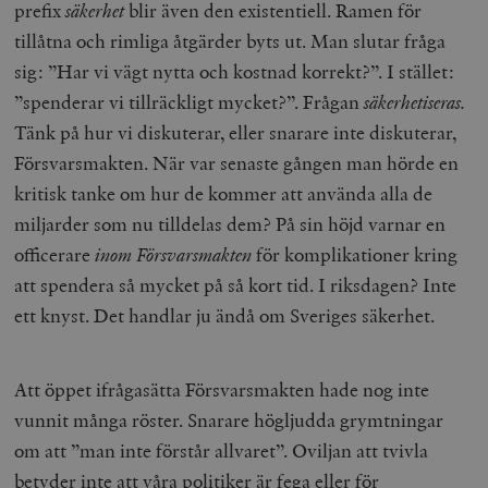
prefix
säkerhet
blir även den existentiell. Ramen för
tillåtna och rimliga åtgärder byts ut. Man slutar fråga
sig: ”Har vi vägt nytta och kostnad korrekt?”. I stället:
”spenderar vi tillräckligt mycket?”. Frågan
säkerhetiseras.
Tänk på hur vi diskuterar, eller snarare inte diskuterar,
Försvarsmakten. När var senaste gången man hörde en
kritisk tanke om hur de kommer att använda alla de
miljarder som nu tilldelas dem? På sin höjd varnar en
officerare
inom Försvarsmakten
för komplikationer kring
att spendera så mycket på så kort tid. I riksdagen? Inte
ett knyst. Det handlar ju ändå om Sveriges säkerhet.
Att öppet ifrågasätta Försvarsmakten hade nog inte
vunnit många röster. Snarare högljudda grymtningar
om att ”man inte förstår allvaret”. Oviljan att tvivla
betyder inte att våra politiker är fega eller för