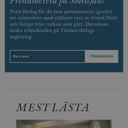
Prenumerera på Smedjan!
_hjIncludedInSessionSample_675006
.timbro.se
2
webbplatser.
minuter
Varje lördag får du som prenumerant (gratis)
_hjSession_675006
.timbro.se
30
ett nyhetsbrev med exklusiv text av Svend Dahl
minuter
och lästips från veckan som gått. Dessutom
unika erbjudanden på Timbro förlags
utgivning.
Email
MEST LÄSTA