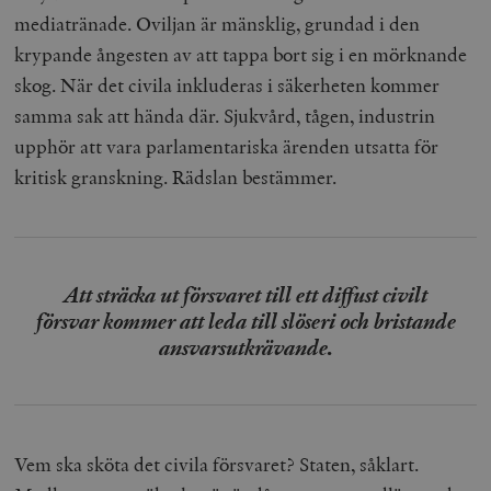
mediatränade. Oviljan är mänsklig, grundad i den
krypande ångesten av att tappa bort sig i en mörknande
skog. När det civila inkluderas i säkerheten kommer
samma sak att hända där. Sjukvård, tågen, industrin
upphör att vara parlamentariska ärenden utsatta för
kritisk granskning. Rädslan bestämmer.
Att sträcka ut försvaret till ett diffust civilt
försvar kommer att leda till slöseri och bristande
ansvarsutkrävande.
Vem ska sköta det civila försvaret? Staten, såklart.