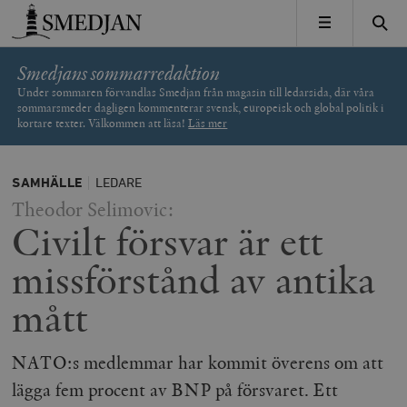
Timbro
MENY
Smedjans sommarredaktion
Under sommaren förvandlas Smedjan från magasin till ledarsida, där våra
sommarsmeder dagligen kommenterar svensk, europeisk och global politik i
kortare texter. Välkommen att läsa!
Läs mer
SAMHÄLLE
LEDARE
Theodor Selimovic:
Civilt försvar är ett
missförstånd av antika
mått
NATO:s medlemmar har kommit överens om att
lägga fem procent av BNP på försvaret. Ett