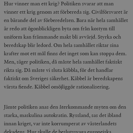
Hur vinner man ett krig? Politiken svarar att man
vinner ett krig genom att förbereda sig. Civilförsvaret är
en bärande del av förberedelsen. Bara när hela samhället
är redo att ögonblickligen byta om från kostym till
uniform kan främmande makt bli avvärjd. Styrka och
beredskap blir ledord. Om hela samhället riktar sina
krafter mot ett mål finns det inget som kan stoppa dem.
Men, säger politiken, då måste hela samhället faktiskt
rikta sig. Då måste vi sluta käbbla, för det handlar
faktiskt om Sveriges säkerhet. Käbbel är beredskapens
värsta fiende. Käbbel omöjliggör rationalisering.
Jämte politiken anas den återkommande myten om den
starka, maskulina autokratin. Ryssland, sas det ibland
innan kriget, var inte korrumperat av västerlandets
dekadens. Hur skulle de beslutssvaga europeiska