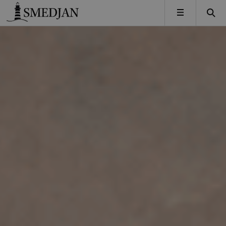
Timbro
MENY