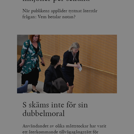
När publikens applåder tystnat återstår
frågan: Vem betalar notan?
S skäms inte för sin
dubbelmoral
Användandet av olika måttstockar har varit
ett återkommande tillvägagångssätt för