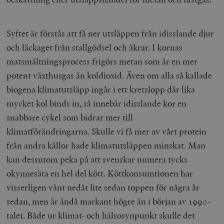
Syftet är förstås att få ner utsläppen från idisslande djur
och läckaget från stallgödsel och åkrar. I kornas
matsmältningsprocess frigörs metan som är en mer
potent växthusgas än koldioxid. Även om alla så kallade
biogena klimatutsläpp ingår i ett kretslopp där lika
mycket kol binds in, så innebär idisslande kor en
snabbare cykel som bidrar mer till
klimatförändringarna. Skulle vi få mer av vårt protein
från andra källor hade klimatutsläppen minskat. Man
kan dessutom peka på att svenskar numera tycks
okynnesäta en hel del kött. Köttkonsumtionen har
visserligen vänt nedåt lite sedan toppen för några år
sedan, men är ändå markant högre än i början av 1990-
talet. Både ur klimat- och hälsosynpunkt skulle det