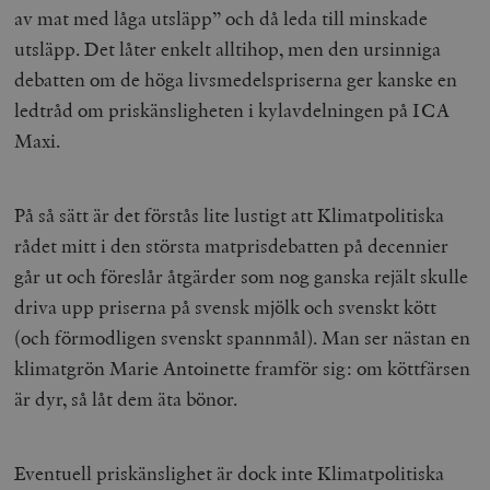
av mat med låga utsläpp” och då leda till minskade
utsläpp. Det låter enkelt alltihop, men den ursinniga
debatten om de höga livsmedelspriserna ger kanske en
ledtråd om priskänsligheten i kylavdelningen på ICA
Maxi.
På så sätt är det förstås lite lustigt att Klimatpolitiska
rådet mitt i den största matprisdebatten på decennier
går ut och föreslår åtgärder som nog ganska rejält skulle
driva upp priserna på svensk mjölk och svenskt kött
(och förmodligen svenskt spannmål). Man ser nästan en
klimatgrön Marie Antoinette framför sig: om köttfärsen
är dyr, så låt dem äta bönor.
Eventuell priskänslighet är dock inte Klimatpolitiska