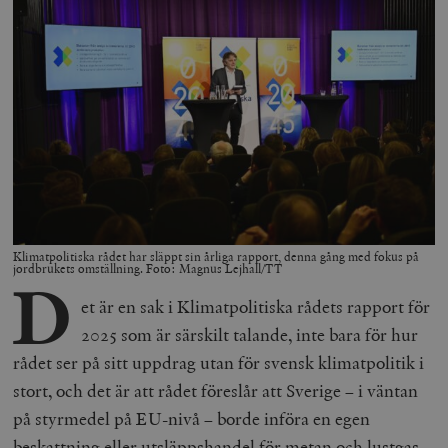
Klimatpolitiska rådet har släppt sin årliga rapport, denna gång med fokus på
jordbrukets omställning. Foto: Magnus Lejhall/TT
D
et är en sak i Klimatpolitiska rådets rapport för
2025 som är särskilt talande, inte bara för hur
rådet ser på sitt uppdrag utan för svensk klimatpolitik i
stort, och det är att rådet föreslår att Sverige – i väntan
på styrmedel på EU-nivå – borde införa en egen
beskattning eller utsläppshandel för metan och lustgas.