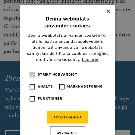
potential
både vad gäller minskade klimatutsläpp från
och vad gäller hälsoaspekter. Varför uppmanar man inte
×
regeringen att driva på i EU:s institutioner för en
Denna webbplats
förändrad lagstiftning för gen- eller CRISPR-
använder cookies
modifierade grödor, så som man uppmanar den att driva
Denna webbplats använder cookies för
att förbättra användarupplevelsen.
på för metanbeskattning och förändrad
Genom att använda vår webbplats
jordbrukspolitik?
samtycker du till alla cookies i enlighet
med vår cookiepolicy.
Läs mer
Prenumerera på Smedjan!
STRIKT NÖDVÄNDIGT
ANALYS
MARKNADSFÖRING
Varje lördag får du som prenumerant (gratis) ett
nyhetsbrev med exklusiv text av Svend Dahl och lästips
FUNKTIONER
från veckan som gått. Dessutom unika erbjudanden på
Timbro förlags utgivning.
ACCEPTERA ALLA
AVVISA ALLT