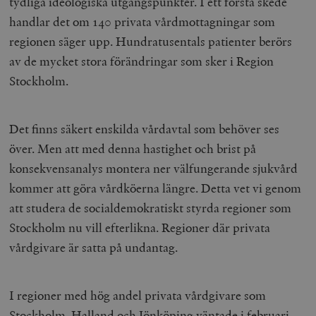
tydliga ideologiska utgångspunkter. I ett första skede
handlar det om 140 privata vårdmottagningar som
regionen säger upp. Hundratusentals patienter berörs
av de mycket stora förändringar som sker i Region
Stockholm.
Det finns säkert enskilda vårdavtal som behöver ses
över. Men att med denna hastighet och brist på
konsekvensanalys montera ner välfungerande sjukvård
kommer att göra vårdköerna längre. Detta vet vi genom
att studera de socialdemokratiskt styrda regioner som
Stockholm nu vill efterlikna. Regioner där privata
vårdgivare är satta på undantag.
I regioner med hög andel privata vårdgivare som
Stockholm, Halland och Jönköping väntade
i februari