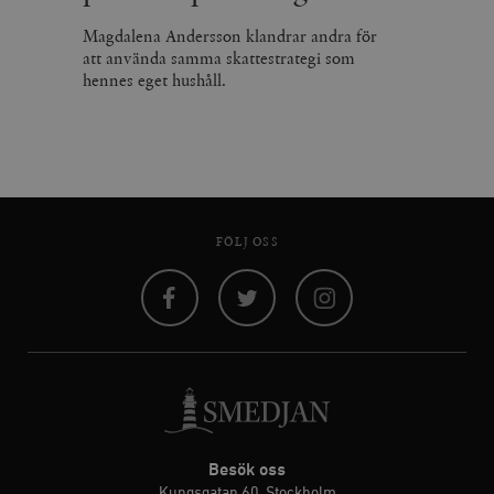
Magdalena Andersson klandrar andra för
att använda samma skattestrategi som
hennes eget hushåll.
FÖLJ OSS
Facebook
Twitter
Instagram
Besök oss
Kungsgatan 60, Stockholm