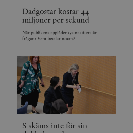
Dadgostar kostar 44
miljoner per sekund
När publikens applåder tystnat återstår
frågan: Vem betalar notan?
S skäms inte för sin