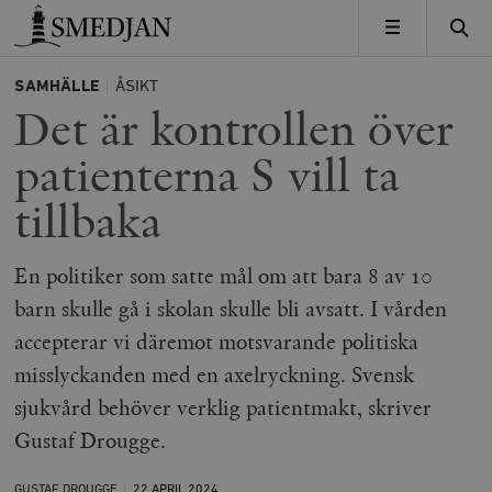
Timbro
MENY
SAMHÄLLE
ÅSIKT
Det är kontrollen över
patienterna S vill ta
tillbaka
En politiker som satte mål om att bara 8 av 10
barn skulle gå i skolan skulle bli avsatt. I vården
accepterar vi däremot motsvarande politiska
misslyckanden med en axelryckning. Svensk
sjukvård behöver verklig patientmakt, skriver
Gustaf Drougge.
GUSTAF DROUGGE
22 APRIL
2024