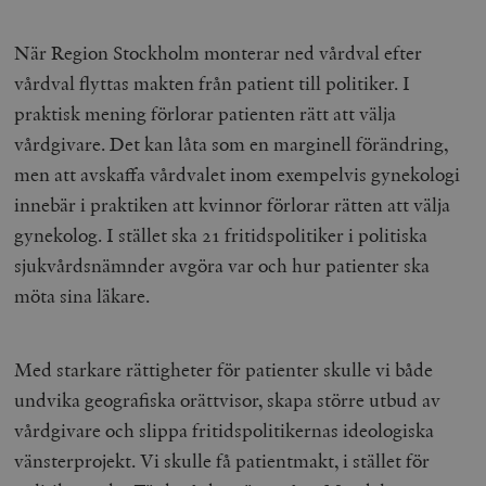
_hjFirstSeen
Hotjar Ltd
.timbro.se
m
När Region Stockholm monterar ned vårdval efter
vårdval flyttas makten från patient till politiker. I
praktisk mening förlorar patienten rätt att välja
vårdgivare. Det kan låta som en marginell förändring,
men att avskaffa vårdvalet inom exempelvis gynekologi
innebär i praktiken att kvinnor förlorar rätten att välja
gynekolog. I stället ska 21 fritidspolitiker i politiska
woocommerce_items_in_cart
Automattic
S
Inc.
sjukvårdsnämnder avgöra var och hur patienter ska
timbro.se
möta sina läkare.
wp_woocommerce_session_[abcdef0123456789]
timbro.se
2
{32}
Med starkare rättigheter för patienter skulle vi både
__cf_bm
Cloudflare
undvika geografiska orättvisor, skapa större utbud av
Inc.
m
.myfonts.net
vårdgivare och slippa fritidspolitikernas ideologiska
vänsterprojekt. Vi skulle få patientmakt, i stället för