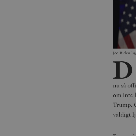
Joe Biden li
D
nu så of
om inte 
Trump. Oc
väldigt l