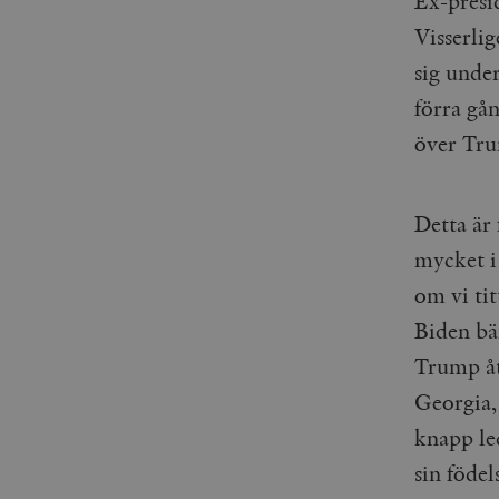
Ex-presi
Visserli
sig unde
förra gå
över Tru
Detta är 
mycket i
om vi ti
Biden bän
Trump åt
Georgia,
knapp le
sin födel