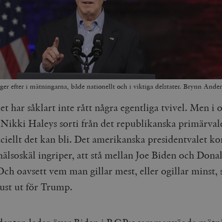
gger efter i mätningarna, både nationellt och i viktiga delstater. Brynn And
et har såklart inte rått några egentliga tvivel. Men i
Nikki Haleys sorti från det republikanska primärvale
ficiellt det kan bli. Det amerikanska presidentvalet 
hälsoskäl ingriper, att stå mellan Joe Biden och Dona
h oavsett vem man gillar mest, eller ogillar minst, s
just ut för Trump.