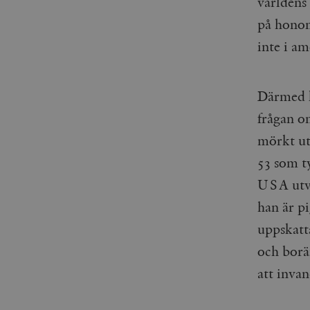
världens
woocommerce_items_in_
på honom
wp_woocommerce_sessio
inte i a
{32}
__cf_bm
Därmed k
_hjAbsoluteSessionInPr
frågan o
mörkt ut
__cf_bm
53 som ty
USA utvec
han är pi
uppskatt
Namn
Namn
och borä
_ga
YSC
att invan
VISITOR_INFO1_LIVE