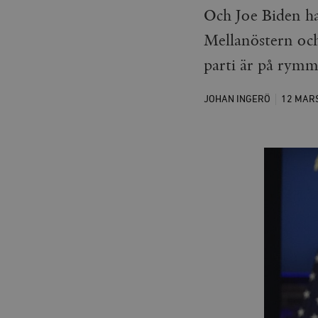
Och Joe Biden ha
Mellanöstern och
parti är på rymme
JOHAN INGERÖ
12 MAR