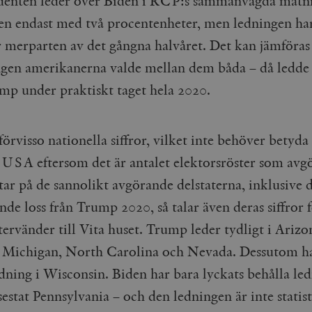
denten leder över Biden i RCP:s sammanvägda mätni
gen endast med två procentenheter, men ledningen har 
r merparten av det gångna halvåret. Det kan jämföra
ngen amerikanerna valde mellan dem båda – då ledde
mp under praktiskt taget hela 2020.
förvisso nationella siffror, vilket inte behöver betyda 
 USA eftersom det är antalet elektorsröster som avg
ttar på de sannolikt avgörande delstaterna, inklusive
de loss från Trump 2020, så talar även deras siffror f
ervänder till Vita huset. Trump leder tydligt i Arizo
 Michigan, North Carolina och Nevada. Dessutom h
dning i Wisconsin. Biden har bara lyckats behålla led
sestat Pennsylvania – och den ledningen är inte statist