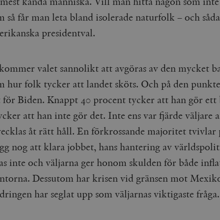
 mest kända människa. Vill man hitta någon som inte
cart
Automattic
Session
Hjälper WooCommerce att avgöra när v
Inc.
ändras.
 så får man leta bland isolerade naturfolk – och såda
timbro.se
n_[abcdef0123456789]
timbro.se
2 dagar
merikanska presidentval.
Cloudflare
30
Denna cookie används för att skilja m
Inc.
minuter
Detta är fördelaktigt för webbplatsen f
.myfonts.net
rapporter om användningen av deras 
ommer valet sannolikt att avgöras av den mycket ba
ogress
Hotjar Ltd
30
Cookien är inställd så att Hotjar kan s
m hur folk tycker att landet sköts. Och på den punkte
.timbro.se
minuter
användarens resa för ett totalt antal s
ingen identifierbar information.
 för Biden. Knappt 40 procent tycker att han gör ett 
Cloudflare
30
Denna cookie används för att skilja m
cker att han inte gör det. Inte ens var fjärde väljare a
Inc.
minuter
Detta är fördelaktigt för webbplatsen f
.vimeo.com
rapporter om användningen av deras 
klas åt rätt håll. En förkrossande majoritet tvivlar 
gg nog att klara jobbet, hans hantering av världspoli
Leverantör /
Leverantör
as inte och väljarna ger honom skulden för både infl
Utgång
Beskrivning
Utgång
Beskrivning
Domän
/ Domän
ntorna. Dessutom har krisen vid gränsen mot Mexiko
Google LLC
Google LLC
Session
Denna cookie ställs in av YouTube för att spåra visningar av 
1 år 1
Detta cookie-namn är associerat med Google Unive
.youtube.com
.timbro.se
månad
en viktig uppdatering av Googles mer vanliga ana
dringen har seglat upp som väljarnas viktigaste fråga.
används för att särskilja unika användare genom at
slumpmässigt genererat nummer som klientidentif
Google LLC
6
Denna cookie ställs in av Youtube för att hålla reda på använ
sidförfrågan på en webbplats och används för at
.youtube.com
månader
Youtube-videor inbäddade i webbplatser; den kan också avg
session- och kampanjdata för webbplatsanalysra
webbplatsbesökaren använder den nya eller gamla versionen