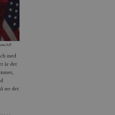
erson/AP
 och med
t är det
kommer,
ld
å ser det