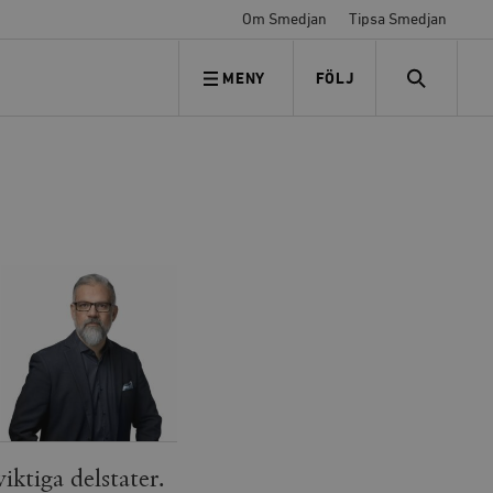
Om Smedjan
Tipsa Smedjan
MENY
FÖLJ
FÖLJ OSS
SEARCH
ktiga delstater.