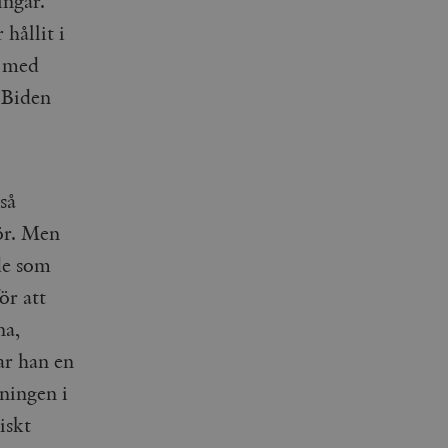
ngar.
hållit i
s med
 Biden
så
ör. Men
 de som
ör att
na,
ar han en
ningen i
iskt