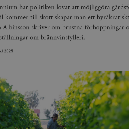
ennium har politiken lovat att möjliggöra gårds
äl kommer till skott skapar man ett byråkratisk
lbinsson skriver om brustna förhoppningar och
eställningar om brännvinsfylleri.
AJ
2025