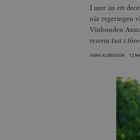
I mer än ett dec
när regeringen v
Vinbonden Anna A
system fast i för
ANNA ALBINSSON
12 M