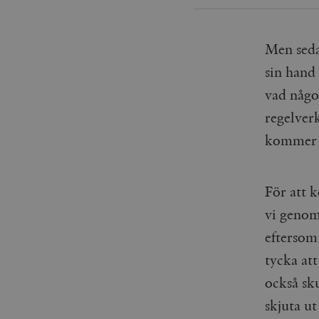
_gid
mailchimp_landing_site
__cf_bm
Men seda
_gat_UA-19195086-1
sin hand 
_fbp
vad någon
_ga_YBG49SLCTY
regelverk
vuid
kommer h
_hjSessionUser_675006
_hjIncludedInSessionSa
För att 
_hjSession_675006
vi genom
eftersom
tycka att
också sku
skjuta ut