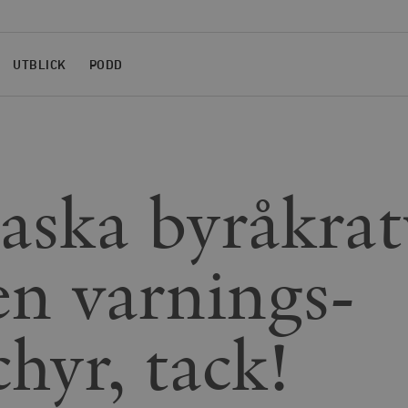
UTBLICK
PODD
laska byråkrat
en varnings­
hyr, tack!