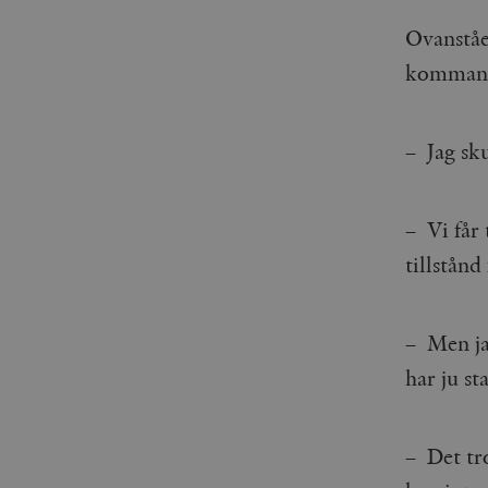
Ovanståe
kommande
– Jag sku
– Vi får 
tillstån
– Men jag
har ju st
– Det tr