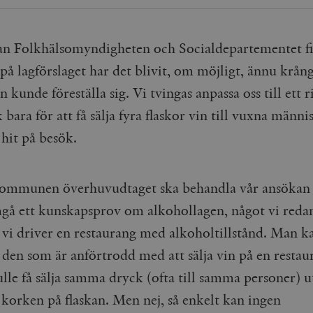
Google LLC
1 dag
Denna cookie ställs in av Google Analytics. Den l
Mailchimp
28 dagar
.timbro.se
unikt värde för varje besökt sida och används fö
timbro.se
sidvisningar.
Cloudflare
30
Denna cookie används för att skilja mellan människor och bot
n Folkhälsomyndigheten och Socialdepartementet fi
.timbro.se
54
Detta är en mönstertyps-cookie som har ställts in
Inc.
minuter
för webbplatsen för att göra giltiga rapporter om användnin
sekunder
mönsterelementet i namnet innehåller det unika i
.podbean.com
på lagförslaget har det blivit, om möjligt, ännu krån
kontot eller webbplatsen det hänför sig till. Det 
som används för att begränsa mängden data som 
Meta
3
Används av Facebook för att leverera en serie reklamproduk
 kunde föreställa sig. Vi tvingas anpassa oss till ett r
webbplatser med hög trafikvolym.
Platform Inc.
månader
från tredjepartsannonsörer
.timbro.se
.timbro.se
1 år 1
Denna cookie används av Google Analytics för at
 bara för att få sälja fyra flaskor vin till vuxna männ
månad
sessionstillståndet.
Vimeo.com
1 år 1
Dessa kakor används av Vimeo-videospelaren på webbplatse
Inc.
månad
it på besök.
.timbro.se
1 år
.vimeo.com
mple_675006
.timbro.se
2
minuter
kommunen överhuvudtaget ska behandla vår ansökan
.timbro.se
30
minuter
gå ett kunskapsprov om alkohollagen, något vi redan
 vi driver en restaurang med alkoholtillstånd. Man k
 den som är anförtrodd med att sälja vin på en restau
lle få sälja samma dryck (ofta till samma personer) u
 korken på flaskan. Men nej, så enkelt kan ingen