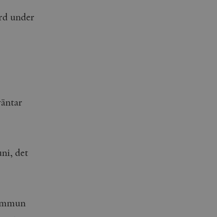
ård under
väntar
uni, det
kommun