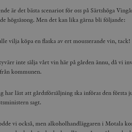
nde är det bästa scenariot för oss på Särtshöga Ving
 högsäsong. Men det kan lika gärna bli följande:
lle vilja köpa en flaska av ert mousserande vin, tack!
tyvärr inte sälja vårt vin här på gården ännu, då vi in
d från kommunen.
 har läst att gårdsförsäljning ska införas den första j
atsministern sagt.
odde vi också, men alkoholhandläggaren i Motala 