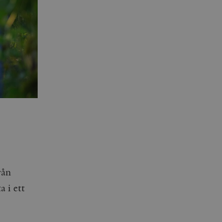
rån
 i ett