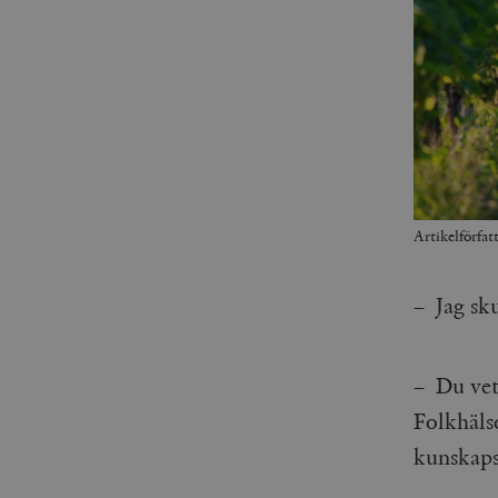
Artikelförfa
– Jag sku
– Du vet 
Folkhäls
kunskap