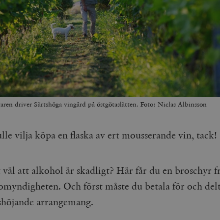
ttaren driver Särtshöga vingård på östgötaslätten. Foto: Niclas Albinsson
lle vilja köpa en flaska av ert mousserande vin, tack!
väl att alkohol är skadligt? Här får du en broschyr f
omyndigheten. Och först måste du betala för och delta
shöjande arrangemang.