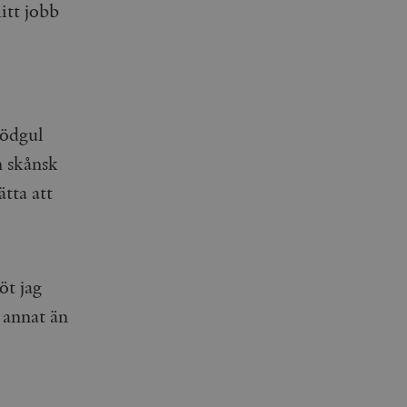
itt jobb
rödgul
n skånsk
tta att
öt jag
 annat än