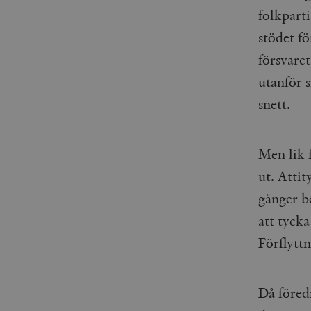
woocommerce_items_in_
folkpart
stödet f
wp_woocommerce_sessio
{32}
försvaret
__cf_bm
utanför 
snett.
_hjAbsoluteSessionInPr
__cf_bm
Men lik 
ut. Attit
gånger b
att tycka
Namn
Namn
Förflyttn
_ga
YSC
VISITOR_INFO1_LIVE
Då föred