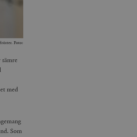
röster. Foto:
r sämre
l
let med
gagemang
Lund. Som