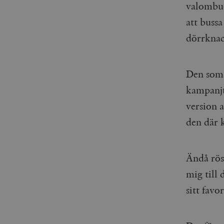
valombud
att buss
dörrknac
Den som 
kampanjtr
version 
den där 
Ändå röst
mig till
sitt favo