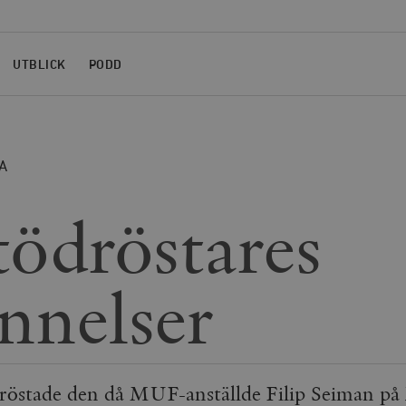
UTBLICK
PODD
A
tödröstares
nnelser
dröstade den då MUF-anställde Filip Seiman på 