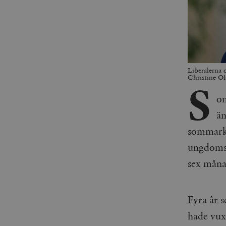
Liberalerna 
Christine Ol
S
om
än
sommarkv
ungdomsf
sex måna
Fyra år
hade vuxi