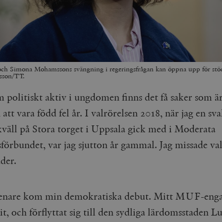
och Simona Mohamssons svängning i regeringsfrågan kan öppna upp för stöd
sson/TT.
 politiskt aktiv i ungdomen finns det få saker som ä
 att vara född fel år. I valrörelsen 2018, när jag en sva
äll på Stora torget i Uppsala gick med i Moderata
örbundet, var jag sjutton år gammal. Jag missade va
der.
 senare kom min demokratiska debut. Mitt MUF-en
t, och förflyttat sig till den sydliga lärdomsstaden 