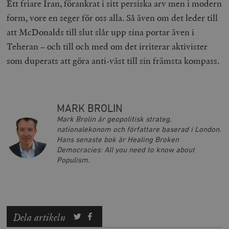
Ett friare Iran, förankrat i sitt persiska arv men i modern
form, vore en seger för oss alla. Så även om det leder till
att McDonalds till slut slår upp sina portar även i
Teheran – och till och med om det irriterar aktivister
__cf_bm
Cloudflare
Inc.
m
som duperats att göra anti-väst till sin främsta kompass.
.vimeo.com
MARK BROLIN
Mark Brolin är geopolitisk strateg,
nationalekonom och författare baserad i London.
Hans senaste bok är Healing Broken
Democracies: All you need to know about
Populism.
Leverantör
Namn
Utgång
B
/ Domän
Leverantör /
Dela artikeln
Namn
Utgång
Beskrivning
_ga
Google LLC
1 år 1
D
Domän
.timbro.se
månad
a