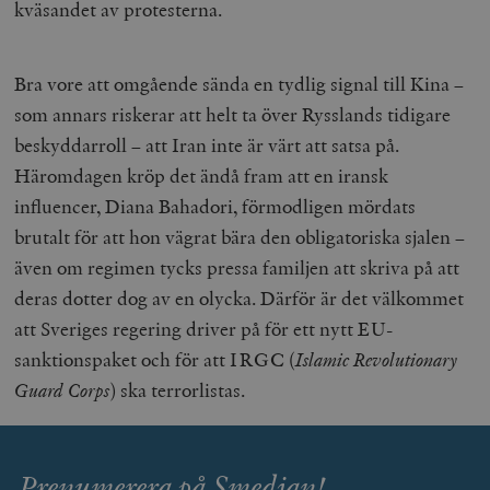
kväsandet av protesterna.
Strikt nödvändiga kakor tillåter
kärnwebbplatsfunktioner som användarinloggning
och kontohantering. Webbplatsen kan inte användas
ordentligt utan strikt nödvändiga cookies.
Bra vore att omgående sända en tydlig signal till Kina –
Leverantör
som annars riskerar att helt ta över Rysslands tidigare
Namn
U
/ Domän
beskyddarroll – att Iran inte är värt att satsa på.
woocommerce_cart_hash
Automattic
S
Inc.
Häromdagen kröp det ändå fram att en iransk
timbro.se
influencer, Diana Bahadori, förmodligen mördats
brutalt för att hon vägrat bära den obligatoriska sjalen –
även om regimen tycks pressa familjen att skriva på att
_hjFirstSeen
Hotjar Ltd
.timbro.se
m
deras dotter dog av en olycka. Därför är det välkommet
att Sveriges regering driver på för ett nytt EU-
sanktionspaket och för att IRGC (
Islamic Revolutionary
Guard Corps
) ska terrorlistas.
Prenumerera på Smedjan!
woocommerce_items_in_cart
Automattic
S