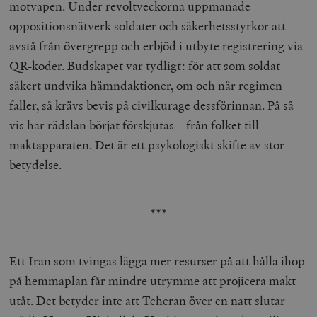
motvapen. Under revoltveckorna uppmanade
oppositionsnätverk soldater och säkerhetsstyrkor att
avstå från övergrepp och erbjöd i utbyte registrering via
QR-koder. Budskapet var tydligt: för att som soldat
säkert undvika hämndaktioner, om och när regimen
faller, så krävs bevis på civilkurage dessförinnan. På så
vis har rädslan börjat förskjutas – från folket till
maktapparaten. Det är ett psykologiskt skifte av stor
betydelse.
***
Ett Iran som tvingas lägga mer resurser på att hålla ihop
på hemmaplan får mindre utrymme att projicera makt
utåt. Det betyder inte att Teheran över en natt slutar