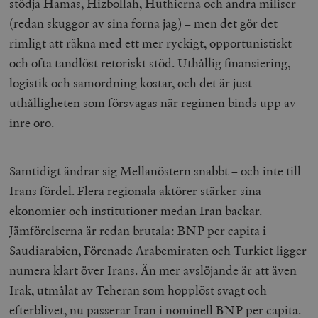
stödja Hamas, Hizbollah, Huthierna och andra miliser
(redan skuggor av sina forna jag) – men det gör det
rimligt att räkna med ett mer ryckigt, opportunistiskt
och ofta tandlöst retoriskt stöd. Uthållig finansiering,
logistik och samordning kostar, och det är just
uthålligheten som försvagas när regimen binds upp av
inre oro.
Samtidigt ändrar sig Mellanöstern snabbt – och inte till
Irans fördel. Flera regionala aktörer stärker sina
ekonomier och institutioner medan Iran backar.
Jämförelserna är redan brutala: BNP per capita i
Saudiarabien, Förenade Arabemiraten och Turkiet ligger
numera klart över Irans. Än mer avslöjande är att även
Irak, utmålat av Teheran som hopplöst svagt och
efterblivet, nu passerar Iran i nominell BNP per capita.