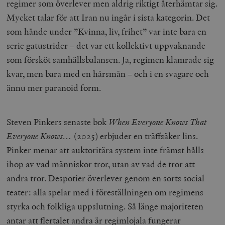
regimer som överlever men aldrig riktigt återhämtar sig.
Mycket talar för att Iran nu ingår i sista kategorin. Det
som hände under ”Kvinna, liv, frihet” var inte bara en
serie gatustrider – det var ett kollektivt uppvaknande
som försköt samhällsbalansen. Ja, regimen klamrade sig
kvar, men bara med en hårsmån – och i en svagare och
ännu mer paranoid form.
Steven Pinkers senaste bok
When Everyone Knows That
Everyone Knows…
(2025) erbjuder en träffsäker lins.
Pinker menar att auktoritära system inte främst hålls
ihop av vad människor tror, utan av vad de tror att
andra tror. Despotier överlever genom en sorts social
teater: alla spelar med i föreställningen om regimens
styrka och folkliga uppslutning. Så länge majoriteten
antar att flertalet andra är regimlojala fungerar