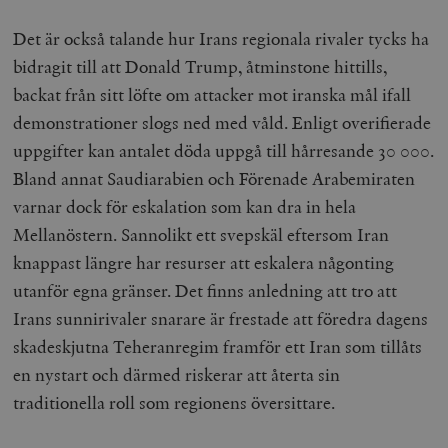
Det är också talande hur Irans regionala rivaler tycks ha
bidragit till att Donald Trump, åtminstone hittills,
backat från sitt löfte om attacker mot iranska mål ifall
demonstrationer slogs ned med våld. Enligt overifierade
uppgifter kan antalet döda uppgå till hårresande 30 000.
Bland annat Saudiarabien och Förenade Arabemiraten
varnar dock för eskalation som kan dra in hela
Mellanöstern. Sannolikt ett svepskäl eftersom Iran
knappast längre har resurser att eskalera någonting
utanför egna gränser. Det finns anledning att tro att
Irans sunnirivaler snarare är frestade att föredra dagens
skadeskjutna Teheranregim framför ett Iran som tillåts
en nystart och därmed riskerar att återta sin
traditionella roll som regionens översittare.