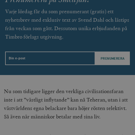
Inc.
timbro.se
Varje lördag får du som prenumerant (gratis) ett
nyhetsbrev med exklusiv text av Svend Dahl och lästips
wp_woocommerce_session_[abcdef0123456789]
timbro.se
2
från veckan som gått. Dessutom unika erbjudanden på
{32}
Timbro förlags utgivning.
__cf_bm
Cloudflare
Inc.
m
.myfonts.net
Email
Nu som tidigare ligger den verkliga civilisationsfaran
inte i att ”västligt inflytande” kan nå Teheran, utan i att
_hjAbsoluteSessionInProgress
Hotjar Ltd
västvärldens egna belackare bara höjer rösten selektivt.
.timbro.se
m
Så även när människor betalar med sina liv.