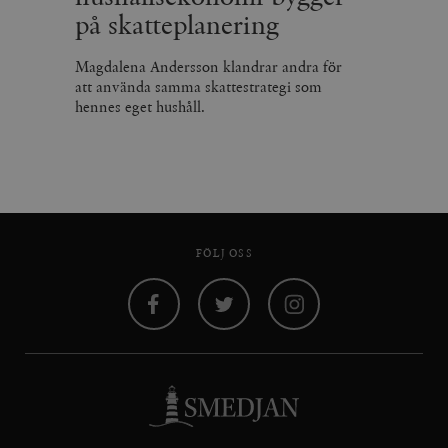
på skatteplanering
Magdalena Andersson klandrar andra för
att använda samma skattestrategi som
hennes eget hushåll.
FÖLJ OSS
Facebook
Twitter
Instagram