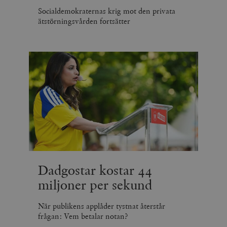
Socialdemokraternas krig mot den privata
ätstörningsvården fortsätter
Dadgostar kostar 44
miljoner per sekund
När publikens applåder tystnat återstår
frågan: Vem betalar notan?