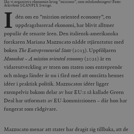
Ska vi organisera ekonomin kring ”missions”, som månlandningen? Foto:
Arkivfoto SCANPIX Sverige.
I
dén om en ”mission oriented economy”, en
uppdragsbaserad ekonomi, har blivit alltmer
populär de senaste åren. Den italiensk-amerikanska
forskaren Mariana Mazzucato nådde stjärnstatus med
boken
The Entrepreneurial State
(2013). Uppföljaren
Moonshot – A mission oriented economy
(2021) är en
vidareutveckling av tesen om staten som entreprenör
och många länder är nu i färd med att omsätta hennes
idéer i praktisk politik. Mazzucatos idéer ligger
exempelvis bakom delar av hur EU:s så kallade Green
Deal har utformats av EU-kommissionen – där hon har
fungerat som rådgivare.
Mazzucato menar att stater har dragit sig tillbaka, att de