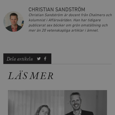
Inc.
m
.vimeo.com
CHRISTIAN SANDSTRÖM
Christian Sandström är docent från Chalmers och
kolumnist i Affärsvärlden. Han har tidigare
publicerat sex böcker om grön omställning och
mer än 20 vetenskapliga artiklar i ämnet.
Dela artikeln
LÄS MER
Leverantör
Namn
Utgång
B
/ Domän
Leverantör /
Namn
Utgång
Beskrivning
_ga
Google LLC
1 år 1
D
Domän
.timbro.se
månad
a
U
YSC
Google LLC
Session
Denna cookie 
e
.youtube.com
av YouTube fö
G
spåra visning
a
inbäddade vi
a
u
VISITOR_INFO1_LIVE
Google LLC
6
Denna cookie 
t