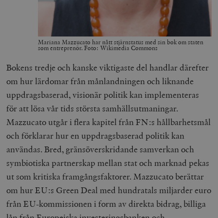
Mariana Mazzucato har nått stjärnstatus med sin bok om staten
som entreprenör. Foto: Wikimedia Commons
Bokens tredje och kanske viktigaste del handlar därefter
om hur lärdomar från månlandningen och liknande
uppdragsbaserad, visionär politik kan implementeras
för att lösa vår tids största samhällsutmaningar.
Mazzucato utgår i flera kapitel från FN:s hållbarhetsmål
och förklarar hur en uppdragsbaserad politik kan
användas. Bred, gränsöverskridande samverkan och
symbiotiska partnerskap mellan stat och marknad pekas
ut som kritiska framgångsfaktorer. Mazzucato berättar
om hur EU:s Green Deal med hundratals miljarder euro
från EU-kommissionen i form av direkta bidrag, billiga
lån från Europeiska investeringsbanken och