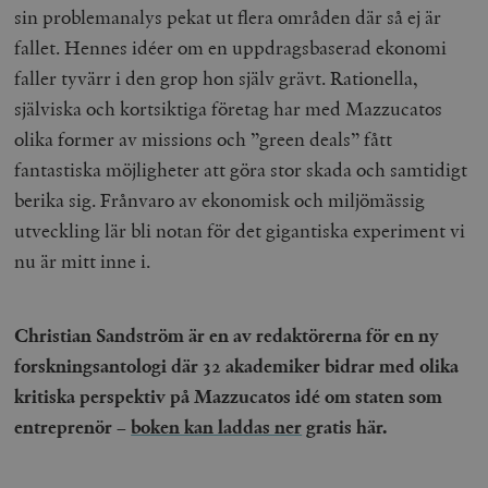
{32}
sin problemanalys pekat ut flera områden där så ej är
fallet. Hennes idéer om en uppdragsbaserad ekonomi
__cf_bm
Cloudflare
Inc.
m
faller tyvärr i den grop hon själv grävt. Rationella,
.myfonts.net
själviska och kortsiktiga företag har med Mazzucatos
olika former av missions och ”green deals” fått
fantastiska möjligheter att göra stor skada och samtidigt
berika sig. Frånvaro av ekonomisk och miljömässig
utveckling lär bli notan för det gigantiska experiment vi
nu är mitt inne i.
_hjAbsoluteSessionInProgress
Hotjar Ltd
.timbro.se
m
Christian Sandström är en av redaktörerna för en ny
forskningsantologi där 32 akademiker bidrar med olika
kritiska perspektiv på Mazzucatos idé om staten som
entreprenör –
boken kan laddas ner
gratis här.
__cf_bm
Cloudflare