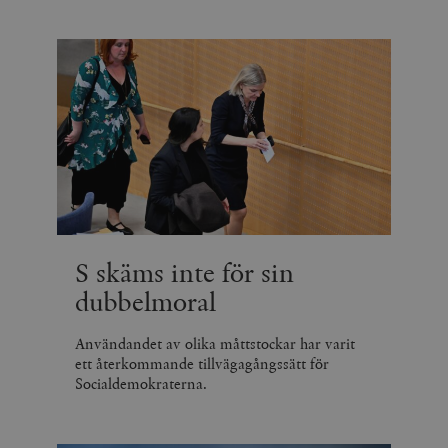
S skäms inte för sin
dubbelmoral
Användandet av olika måttstockar har varit
ett återkommande tillvägagångssätt för
Socialdemokraterna.