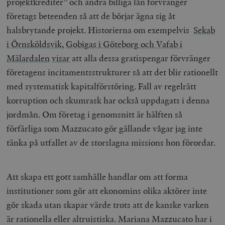
projektkrediter” och andra billiga lån förvränger
Leverantör
Namn
U
/ Domän
företags beteenden så att de börjar ägna sig åt
woocommerce_cart_hash
Automattic
S
halsbrytande projekt. Historierna om exempelvis
Sekab
Inc.
timbro.se
i Örnsköldsvik
,
Gobigas i Göteborg och Vafab i
Mälardalen
visar
att alla dessa gratispengar förvränger
företagens incitamentsstrukturer så att det blir rationellt
_hjFirstSeen
Hotjar Ltd
.timbro.se
m
med systematisk kapitalförstöring. Fall av regelrätt
korruption och skumrask har också uppdagats i denna
jordmån. Om företag i genomsnitt är hälften så
förfärliga som Mazzucato gör gällande vågar jag inte
tänka på utfallet av de storslagna missions hon förordar.
woocommerce_items_in_cart
Automattic
S
Att skapa ett gott samhälle handlar om att forma
Inc.
timbro.se
institutioner som gör att ekonomins olika aktörer inte
gör skada utan skapar värde trots att de kanske varken
är rationella eller altruistiska. Mariana Mazzucato har i
wp_woocommerce_session_[abcdef0123456789]
timbro.se
2