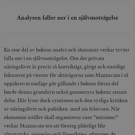
Analysen faller ner i en självmotsägelse
En stor del av bokens analys och slutsatser verkar tyvärr
falla ner i en självmotsägelse. Om det privata
näringslivet är precis så kortsiktigt, girigt och ensidigt
fokuserat på vinster för aktieägarna som Mazzucato i så
uppskruvat tonläge gör gällande i bokens första del
borde denna grundsyn också genomsyra bokens senare
delar. Här lyser dock cynismen och den syrliga kritiken
av näringslivet och politiken med sin frånvaro. När
ekonomin istället skall organiseras runt ”missions”
verkar Mazzucato tro att företag plötsligt blir
altruistiska, visionära och långsiktiga, eftersom de