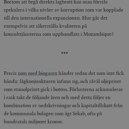
Bortom att begå direkta lagbrott kan man förstås
spekulera i vilka nivåer av korruption som var kopplade
_hjFirstSeen
Hotjar Ltd
.timbro.se
m
till den internationella expansionen. Hur går det
exempelvis att säkerställa kvaliteten på
konsulttjänsterna som upphandlats i Mozambique?
***
woocommerce_items_in_cart
Automattic
S
Inc.
Precis
som med biogasen
händer sedan det som inte fick
timbro.se
hända: lågkonjunkturen infann sig, och såväl oljepriset
som etanolpriset gick i botten. Förlusterna ackumuleras
wp_woocommerce_session_[abcdef0123456789]
timbro.se
2
i rask takt de följande åren och med detta följer en
{32}
kombination av nedskrivningar och kapitaltillskott från
__cf_bm
Cloudflare
de kommunala bolagen som ägt Sekab, ofta på
Inc.
m
.myfonts.net
hundratals miljoner kronor.