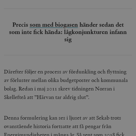
Precis
som med biogasen
händer sedan det
som inte fick hända: lågkonjunkturen infann
sig
_hjAbsoluteSessionInProgress
Hotjar Ltd
.timbro.se
m
Därefter följer en process av fördunkling och flyttning
av förluster mellan olika budgetposter och kommunala
bolag. Redan i maj 2011 skrev tidningen Norran i
Skellefteå att ”Härvan tar aldrig slut”.
__cf_bm
Cloudflare
Inc.
m
.vimeo.com
Denna formulering kan ses i ljuset av att Sekab trots
ovanstående historia fortsatte att få pengar från
Energimyndigheten i många år. Så sent som 2018 fick