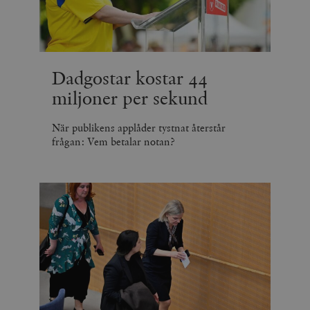
Dadgostar kostar 44
miljoner per sekund
När publikens applåder tystnat återstår
frågan: Vem betalar notan?