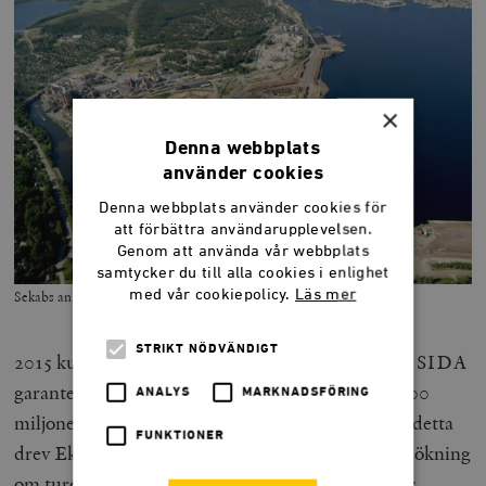
×
Denna webbplats
använder cookies
Denna webbplats använder cookies för
att förbättra användarupplevelsen.
Genom att använda vår webbplats
samtycker du till alla cookies i enlighet
med vår cookiepolicy.
Läs mer
Sekabs anläggning i Örnsköldsvik. Foto: Sekab.
STRIKT NÖDVÄNDIGT
2015 kunde
SVT
rapportera att ”Biståndsorganet SIDA
garanterar förre Sekab-direktören Per Carstedt 600
ANALYS
MARKNADSFÖRING
miljoner för hans projekt i Afrika”. Parallellt med detta
FUNKTIONER
drev Ekobrottsmyndigheten i Umeå en förundersökning
om turerna där samme Carstedt hade köpt Sekabs