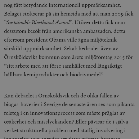
använder den
nog fått betydande internationell uppmärksamhet.
eller gamla 
_gid
Google LLC
1 dag
D
av Youtube-
Bolaget stoltserar på sin hemsida med att man 2009 fick
.timbro.se
G
gränssnittet.
o
”
Sustainable Bioethanol Award
”. Utöver detta fick man
v
mailchimp_landing_site
Mailchimp
28 dagar
o
timbro.se
dessutom besök från amerikanska ambassaden, detta
o
__cf_bm
Cloudflare
30
Denna cookie
eftersom president Obama ville ägna miljöteknik
_gat_UA-19195086-1
.timbro.se
54
D
Inc.
minuter
för att skilja
sekunder
c
.podbean.com
människor oc
särskild uppmärksamhet. Sekab hedrades även av
G
Detta är förd
m
för webbplat
Örnsköldsviks kommun som årets miljöföretag 2015 för
i
att göra gilti
i
rapporter o
”sitt arbete med att förse samhället med långsiktigt
e
användningen
si
deras webbpl
hållbara kemiprodukter och biodrivmedel”.
_
a
_fbp
Meta
3
Används av F
s
Platform Inc.
månader
för att lever
p
.timbro.se
serie
t
reklamproduk
Kan debaclet i Örnsköldsvik och de olika fallen av
såsom realti
_ga_YBG49SLCTY
.timbro.se
1 år 1
D
från
biogas-haverier i Sverige de senaste åren ses som pikanta
månad
G
tredjepartsa
b
felsteg i en innovationsprocess som måste präglas av
vuid
Vimeo.com
1 år 1
Dessa kakor 
_hjSessionUser_675006
.timbro.se
1 år
Inc.
månad
av Vimeo-
osäkerhet och misslyckanden? Eller påvisar de i själva
.vimeo.com
videospelare
_hjIncludedInSessionSample_675006
.timbro.se
2
webbplatser.
verket strukturella problem med statlig involvering i
minuter
innovation som antyder att dessa misstag kommer