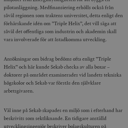
pilotanläggning. Medfinansiering erhölls också från
såväl regionen som traktens universitet, detta enligt den
förhärskande idén om ”Triple Helix”, det vill säga att
såväl det offentliga som industrin och akademin skall
vara involverade för att åstadkomma utveckling.
Ansökningar om bidrag bedöms ofta enligt ”Triple
Helix” och här kunde Sekab checka av alla boxar –
doktorer på området examinerades vid landets tekniska
högskolor och Sekab var förstås den självklare
arbetsgivaren.
Väl inne på Sekab skapades en miljö som i efterhand har
beskrivits som sektliknande. En tidigare anställd
utvecklingsingenjör beskriver bolagskulturen på