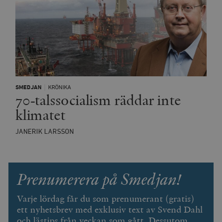
SMEDJAN
KRÖNIKA
70-talssocialism räddar inte
klimatet
JANERIK LARSSON
Prenumerera på Smedjan!
Varje lördag får du som prenumerant (gratis)
ett nyhetsbrev med exklusiv text av Svend Dahl
och lästips från veckan som gått. Dessutom