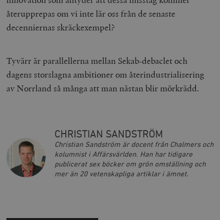
_hjSession_675006
.timbro.se
30
minuter
återupprepas om vi inte lär oss från de senaste
decenniernas skräckexempel?
Tyvärr är parallellerna mellan Sekab-debaclet och
dagens storslagna ambitioner om återindustrialisering
av Norrland så många att man nästan blir mörkrädd.
CHRISTIAN SANDSTRÖM
Christian Sandström är docent från Chalmers och
kolumnist i Affärsvärlden. Han har tidigare
publicerat sex böcker om grön omställning och
mer än 20 vetenskapliga artiklar i ämnet.