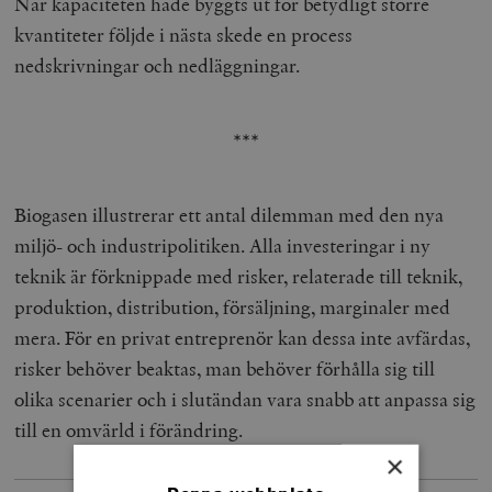
När kapaciteten hade byggts ut för betydligt större
kvantiteter följde i nästa skede en process
nedskrivningar och nedläggningar.
***
Biogasen illustrerar ett antal dilemman med den nya
miljö- och industripolitiken. Alla investeringar i ny
teknik är förknippade med risker, relaterade till teknik,
produktion, distribution, försäljning, marginaler med
mera. För en privat entreprenör kan dessa inte avfärdas,
risker behöver beaktas, man behöver förhålla sig till
olika scenarier och i slutändan vara snabb att anpassa sig
till en omvärld i förändring.
×