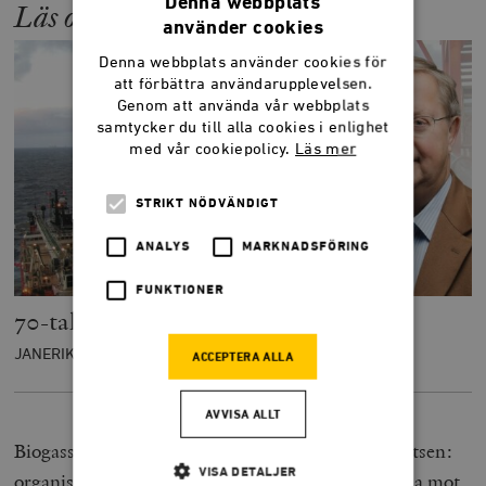
Denna webbplats
Läs också:
använder cookies
Denna webbplats använder cookies för
att förbättra användarupplevelsen.
Genom att använda vår webbplats
samtycker du till alla cookies i enlighet
med vår cookiepolicy.
Läs mer
STRIKT NÖDVÄNDIGT
ANALYS
MARKNADSFÖRING
FUNKTIONER
70-talssocialism räddar inte klimatet
JANERIK LARSSON
ACCEPTERA ALLA
AVVISA ALLT
Biogassatsningarna visar på den kompletta motsatsen:
VISA DETALJER
organisationerna verkar ha varit nästintill immuna mot