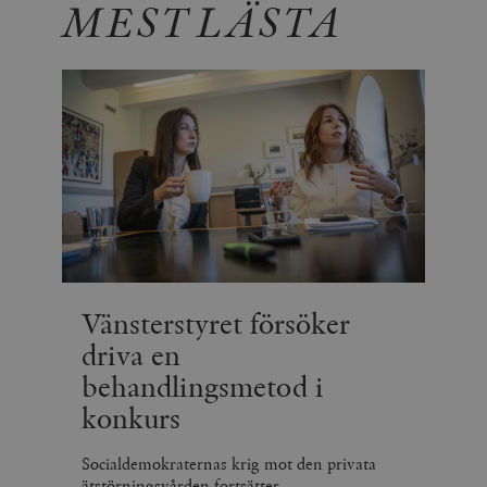
MEST LÄSTA
Vänsterstyret försöker
driva en
behandlingsmetod i
konkurs
Socialdemokraternas krig mot den privata
ätstörningsvården fortsätter