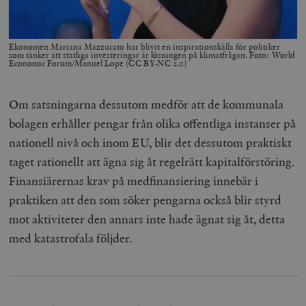
Ekonomen Mariana Mazzucato har blivit en inspirationskälla för politiker
som tänker att statliga investeringar är lösningen på klimatfrågan. Foto: World
Economic Forum/Manuel Lope (CC BY-NC 2.0)
woocommerce_items_in_cart
Automattic
S
Inc.
timbro.se
Om satsningarna dessutom medför att de kommunala
bolagen erhåller pengar från olika offentliga instanser på
wp_woocommerce_session_[abcdef0123456789]
timbro.se
2
nationell nivå och inom EU, blir det dessutom praktiskt
{32}
taget rationellt att ägna sig åt regelrätt kapitalförstöring.
__cf_bm
Cloudflare
Inc.
m
Finansiärernas krav på medfinansiering innebär i
.myfonts.net
praktiken att den som söker pengarna också blir styrd
mot aktiviteter den annars inte hade ägnat sig åt, detta
med katastrofala följder.