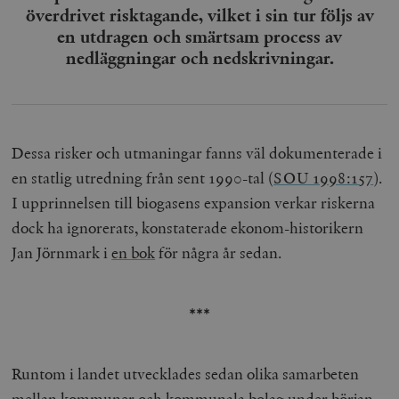
överdrivet risktagande, vilket i sin tur följs av
en utdragen och smärtsam process av
nedläggningar och nedskrivningar.
Dessa risker och utmaningar fanns väl dokumenterade i
en statlig utredning från sent 1990-tal (
SOU 1998:157
).
I upprinnelsen till biogasens expansion verkar riskerna
dock ha ignorerats, konstaterade ekonom-historikern
Jan Jörnmark i
en bok
för några år sedan.
***
Runtom i landet utvecklades sedan olika samarbeten
mellan kommuner och kommunala bolag under början