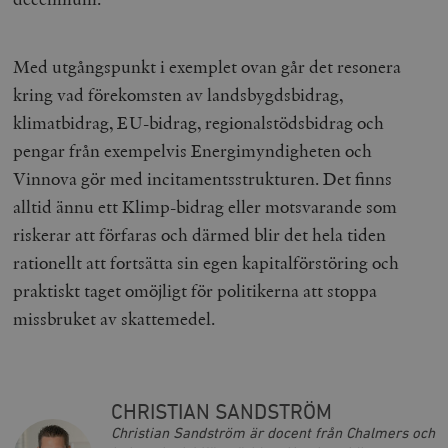
Leverantör
Namn
Utgång
B
/ Domän
Med utgångspunkt i exemplet ovan går det resonera
Leverantör /
Namn
Utgång
Beskrivning
_ga
Google LLC
1 år 1
D
kring vad förekomsten av landsbygdsbidrag,
Domän
.timbro.se
månad
a
U
klimatbidrag, EU-bidrag, regionalstödsbidrag och
YSC
Google LLC
Session
Denna cookie 
e
.youtube.com
av YouTube fö
G
pengar från exempelvis Energimyndigheten och
spåra visning
a
inbäddade vi
a
Vinnova gör med incitamentsstrukturen. Det finns
u
VISITOR_INFO1_LIVE
Google LLC
6
Denna cookie 
t
alltid ännu ett Klimp-bidrag eller motsvarande som
.youtube.com
månader
av Youtube fö
g
hålla reda på
k
riskerar att förfaras och därmed blir det hela tiden
användarinst
i
för Youtube-v
w
rationellt att fortsätta sin egen kapitalförstöring och
inbäddade i
a
webbplatser;
s
praktiskt taget omöjligt för politikerna att stoppa
också avgör
f
webbplatsbe
w
missbruket av skattemedel.
använder den
eller gamla 
_gid
Google LLC
1 dag
D
av Youtube-
.timbro.se
G
gränssnittet.
o
v
mailchimp_landing_site
Mailchimp
28 dagar
o
timbro.se
CHRISTIAN SANDSTRÖM
o
__cf_bm
Cloudflare
30
Denna cookie
Christian Sandström är docent från Chalmers och
_gat_UA-19195086-1
.timbro.se
54
D
Inc.
minuter
för att skilja