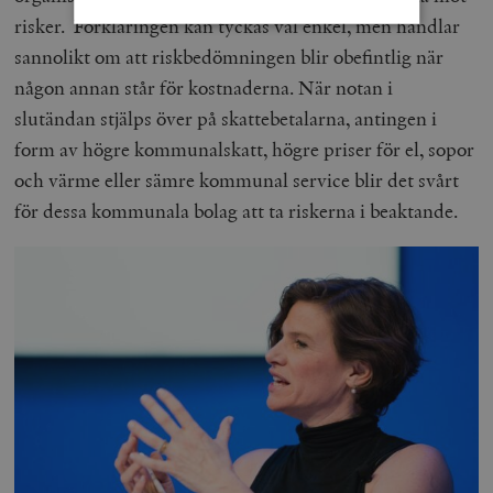
risker. Förklaringen kan tyckas väl enkel, men handlar
sannolikt om att riskbedömningen blir obefintlig när
Strikt nödvändigt
Analys
någon annan står för kostnaderna. När notan i
Marknadsföring
Funktioner
slutändan stjälps över på skattebetalarna, antingen i
Strikt nödvändiga kakor tillåter
form av högre kommunalskatt, högre priser för el, sopor
kärnwebbplatsfunktioner som användarinloggning
och värme eller sämre kommunal service blir det svårt
och kontohantering. Webbplatsen kan inte användas
ordentligt utan strikt nödvändiga cookies.
för dessa kommunala bolag att ta riskerna i beaktande.
Leverantör
Namn
U
/ Domän
woocommerce_cart_hash
Automattic
S
Inc.
timbro.se
_hjFirstSeen
Hotjar Ltd
.timbro.se
m