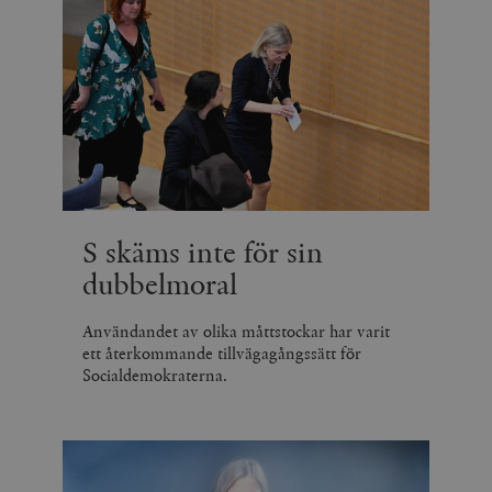
S skäms inte för sin
dubbelmoral
Användandet av olika måttstockar har varit
ett återkommande tillvägagångssätt för
Socialdemokraterna.