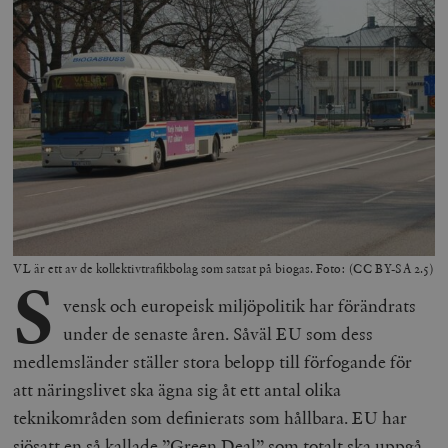
VL är ett av de kollektivtrafikbolag som satsat på biogas. Foto: (CC BY-SA 2.5)
S
vensk och europeisk miljöpolitik har förändrats
under de senaste åren. Såväl EU som dess
medlemsländer ställer stora belopp till förfogande för
att näringslivet ska ägna sig åt ett antal olika
teknikområden som definierats som hållbara. EU har
sjösatt en så kallade ”Green Deal” som totalt ska uppgå