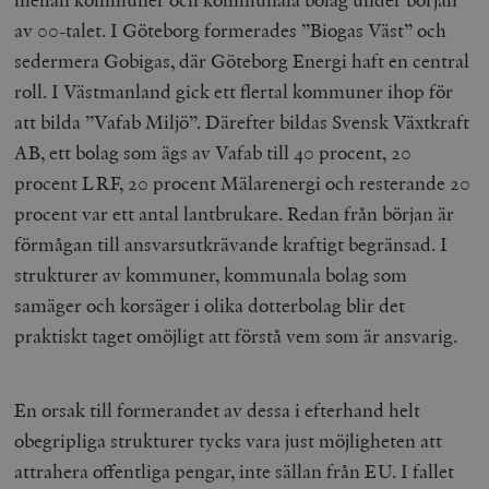
av 00-talet. I Göteborg formerades ”Biogas Väst” och
sedermera Gobigas, där Göteborg Energi haft en central
roll. I Västmanland gick ett flertal kommuner ihop för
att bilda ”Vafab Miljö”. Därefter bildas Svensk Växtkraft
AB, ett bolag som ägs av Vafab till 40 procent, 20
procent LRF, 20 procent Mälarenergi och resterande 20
procent var ett antal lantbrukare. Redan från början är
förmågan till ansvarsutkrävande kraftigt begränsad. I
strukturer av kommuner, kommunala bolag som
samäger och korsäger i olika dotterbolag blir det
praktiskt taget omöjligt att förstå vem som är ansvarig.
En orsak till formerandet av dessa i efterhand helt
obegripliga strukturer tycks vara just möjligheten att
attrahera offentliga pengar, inte sällan från EU. I fallet