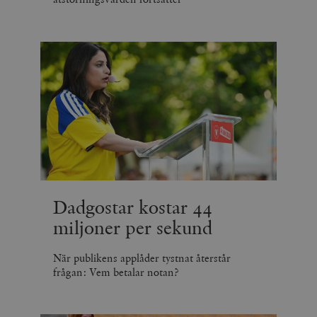
Dadgostar kostar 44
miljoner per sekund
När publikens applåder tystnat återstår
frågan: Vem betalar notan?