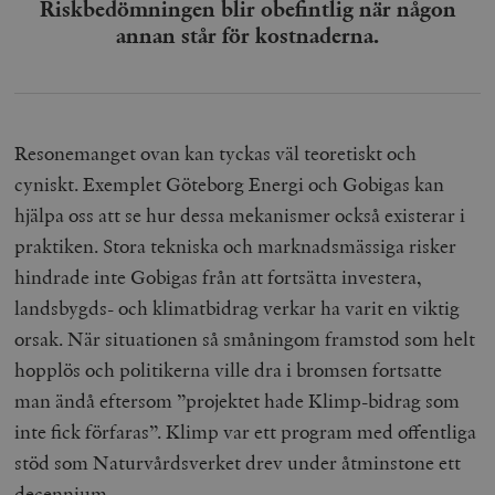
Riskbedömningen blir obefintlig när någon
_hjAbsoluteSessionInProgress
Hotjar Ltd
.timbro.se
m
annan står för kostnaderna.
Resonemanget ovan kan tyckas väl teoretiskt och
cyniskt. Exemplet Göteborg Energi och Gobigas kan
hjälpa oss att se hur dessa mekanismer också existerar i
__cf_bm
Cloudflare
Inc.
m
praktiken. Stora tekniska och marknadsmässiga risker
.vimeo.com
hindrade inte Gobigas från att fortsätta investera,
landsbygds- och klimatbidrag verkar ha varit en viktig
orsak. När situationen så småningom framstod som helt
hopplös och politikerna ville dra i bromsen fortsatte
man ändå eftersom ”projektet hade Klimp-bidrag som
inte fick förfaras”. Klimp var ett program med offentliga
stöd som Naturvårdsverket drev under åtminstone ett
decennium.