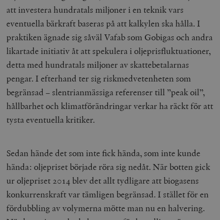
att investera hundratals miljoner i en teknik vars
eventuella bärkraft baseras på att kalkylen ska hålla. I
praktiken ägnade sig såväl Vafab som Gobigas och andra
likartade initiativ åt att spekulera i oljeprisfluktuationer,
detta med hundratals miljoner av skattebetalarnas
pengar. I efterhand ter sig riskmedvetenheten som
begränsad – slentrianmässiga referenser till ”peak oil”,
hållbarhet och klimatförändringar verkar ha räckt för att
tysta eventuella kritiker.
Sedan hände det som inte fick hända, som inte kunde
hända: oljepriset började röra sig nedåt. När botten gick
ur oljepriset 2014 blev det allt tydligare att biogasens
konkurrenskraft var tämligen begränsad. I stället för en
fördubbling av volymerna mötte man nu en halvering.