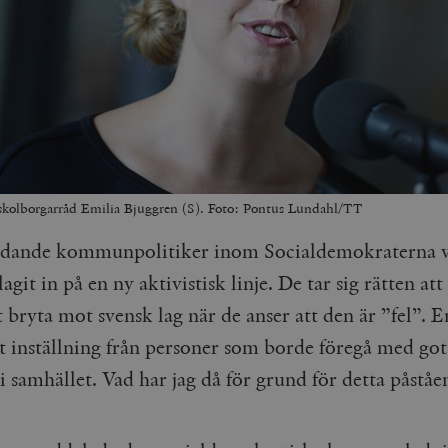
skolborgarråd Emilia Bjuggren (S). Foto: Pontus Lundahl/TT
edande kommunpolitiker inom Socialdemokraterna v
lagit in på en ny aktivistisk linje. De tar sig rätten att
bryta mot svensk lag när de anser att den är ”fel”. E
nt inställning från personer som borde föregå med got
i samhället. Vad har jag då för grund för detta påstå