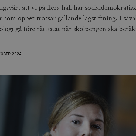
svärt att vi på flera håll har socialdemokratis
som öppet trotsar gällande lagstiftning. I så
logi gå före rättsstat när skolpengen ska beräk
TOBER
2024