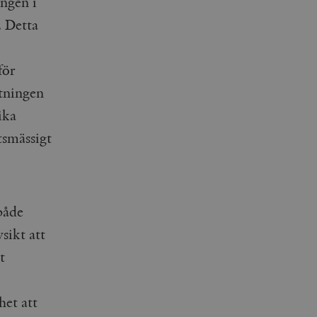
ngen i
. Detta
för
ltningen
ika
tsmässigt
både
sikt att
t
et att