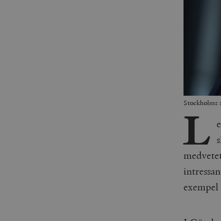
Stockholms 
L
s
medvetet 
intressa
exempel 