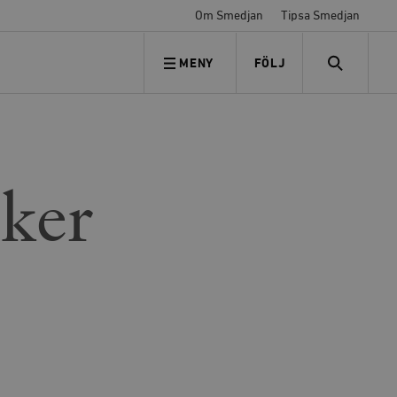
Om Smedjan
Tipsa Smedjan
MENY
FÖLJ
FÖLJ OSS
SEARCH
ker