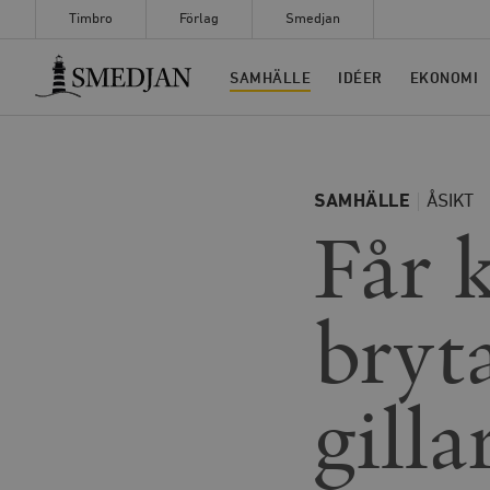
Timbro
Förlag
Smedjan
Timbro
SAMHÄLLE
IDÉER
EKONOMI
SAMHÄLLE
ÅSIKT
Får 
bryta
gilla