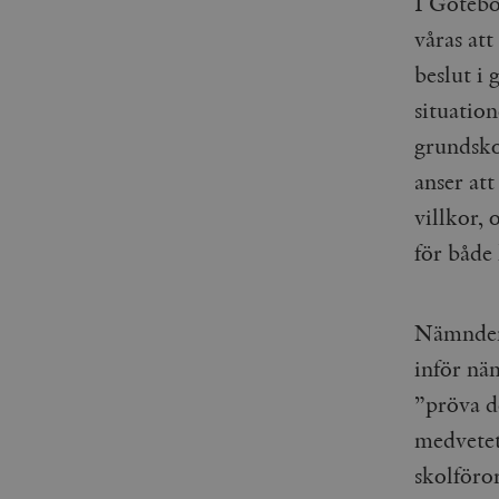
I Götebo
våras att
beslut i
situatio
grundsko
anser att
villkor, 
för både
Nämndens
inför näm
”pröva de
medvetet
skolföro