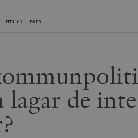
UTBLICK
PODD
kommunpoliti
 lagar de inte
r?