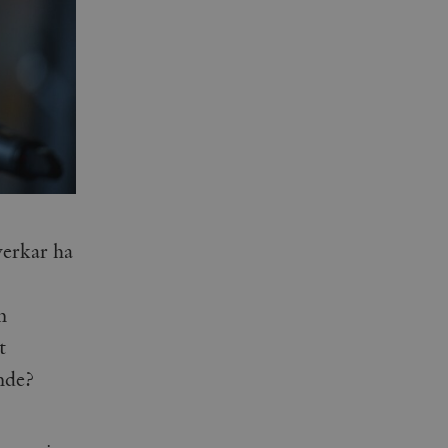
erkar ha
n
t
ende?