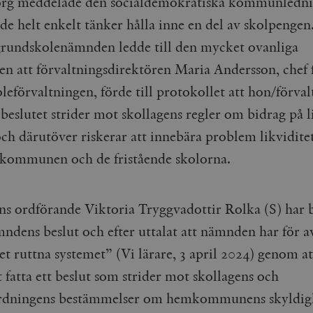
rg meddelade den socialdemokratiska kommunledni
 de helt enkelt tänker hålla inne en del av skolpengen
 grundskolenämnden ledde till den mycket ovanliga
nen att förvaltningsdirektören Maria Andersson, chef 
leförvaltningen, förde till protokollet att hon/förva
 beslutet strider mot skollagens regler om bidrag på l
och därutöver riskerar att innebära problem likvidite
 kommunen och de fristående skolorna.
 ordförande Viktoria Tryggvadottir Rolka (S) har 
ndens beslut och efter uttalat att nämnden har för av
t ruttna systemet” (Vi lärare, 3 april 2024) genom at
 fatta ett beslut som strider mot skollagens och
rdningens bestämmelser om hemkommunens skyldigh