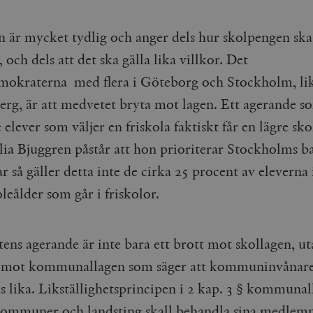
Google LLC
1 dag
Denna cookie ställs in av Google Analytics. Den l
Mailchimp
28 dagar
.timbro.se
unikt värde för varje besökt sida och används fö
timbro.se
sidvisningar.
n är mycket tydlig och anger dels hur skolpengen ska
Cloudflare
30
Denna cookie används för att skilja mellan människor och bot
.timbro.se
54
Detta är en mönstertyps-cookie som har ställts in
Inc.
minuter
för webbplatsen för att göra giltiga rapporter om användnin
 och dels att det ska gälla lika villkor. Det
sekunder
mönsterelementet i namnet innehåller det unika i
.podbean.com
kontot eller webbplatsen det hänför sig till. Det 
mokraterna med flera i Göteborg och Stockholm, li
som används för att begränsa mängden data som 
Meta
3
Används av Facebook för att leverera en serie reklamproduk
webbplatser med hög trafikvolym.
Platform Inc.
månader
från tredjepartsannonsörer
rg, är att medvetet bryta mot lagen. Ett agerande s
.timbro.se
.timbro.se
1 år 1
Denna cookie används av Google Analytics för at
månad
sessionstillståndet.
Vimeo.com
1 år 1
Dessa kakor används av Vimeo-videospelaren på webbplatse
de elever som väljer en friskola faktiskt får en lägre sk
Inc.
månad
.timbro.se
1 år
.vimeo.com
ia Bjuggren påstår att hon prioriterar Stockholms b
mple_675006
.timbro.se
2
så gäller detta inte de cirka 25 procent av eleverna 
minuter
eålder som går i friskolor.
.timbro.se
30
minuter
tens agerande är inte bara ett brott mot skollagen, u
t mot kommunallagen som säger att kommuninvånare
s lika. Likställighetsprincipen i 2 kap. 3 § kommunal
Kommuner och landsting skall behandla sina medlemm