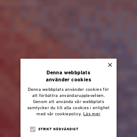
×
Denna webbplats
använder cookies
Denna webbplats använder cookies för
att förbättra användarupplevelsen.
Genom att använda vår webbplats
samtycker du till alla cookies i enlighet
med vår cookiepolicy.
Läs mer
STRIKT NÖDVÄNDIGT