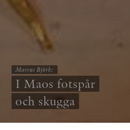
Marcus Björk:
I Maos fotspår
och skugga