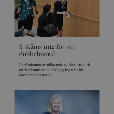
S skäms inte för sin
dubbelmoral
Användandet av olika måttstockar har varit
ett återkommande tillvägagångssätt för
Socialdemokraterna.