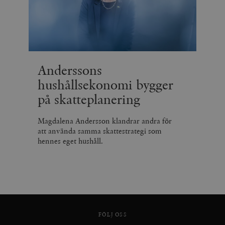
Anderssons
hushållsekonomi bygger
på skatteplanering
Magdalena Andersson klandrar andra för
att använda samma skattestrategi som
hennes eget hushåll.
FÖLJ OSS