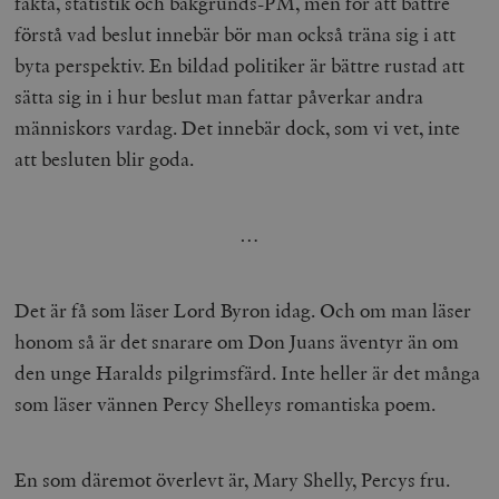
fakta, statistik och bakgrunds-PM, men för att bättre
förstå vad beslut innebär bör man också träna sig i att
byta perspektiv. En bildad politiker är bättre rustad att
sätta sig in i hur beslut man fattar påverkar andra
människors vardag. Det innebär dock, som vi vet, inte
att besluten blir goda.
__cf_bm
Cloudflare
Inc.
m
.vimeo.com
…
Det är få som läser Lord Byron idag. Och om man läser
honom så är det snarare om Don Juans äventyr än om
den unge Haralds pilgrimsfärd. Inte heller är det många
som läser vännen Percy Shelleys romantiska poem.
En som däremot överlevt är, Mary Shelly, Percys fru.