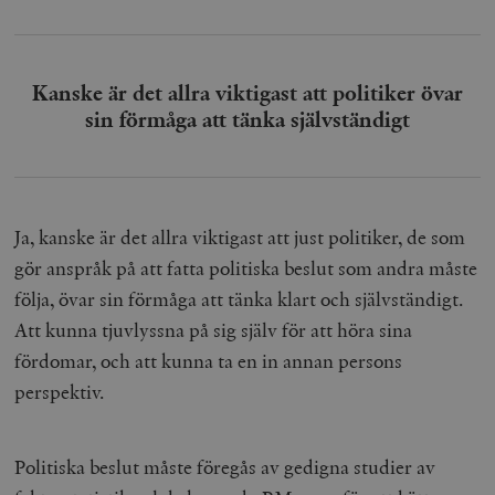
woocommerce_items_in_cart
Automattic
S
Kanske är det allra viktigast att politiker övar
Inc.
sin förmåga att tänka självständigt
timbro.se
wp_woocommerce_session_[abcdef0123456789]
timbro.se
2
{32}
Ja, kanske är det allra viktigast att just politiker, de som
__cf_bm
Cloudflare
Inc.
m
gör anspråk på att fatta politiska beslut som andra måste
.myfonts.net
följa, övar sin förmåga att tänka klart och självständigt.
Att kunna tjuvlyssna på sig själv för att höra sina
fördomar, och att kunna ta en in annan persons
perspektiv.
Politiska beslut måste föregås av gedigna studier av
_hjAbsoluteSessionInProgress
Hotjar Ltd
.timbro.se
m