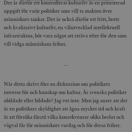
Det är därför ett kontrollerat kulturliv är en prioriterad
uppgift för varje politiker som vill ta makten över
Strikt nödvändigt
Analys
människors tankar. Det är också därför ett fritt, brett
Marknadsföring
Funktioner
och kvalitativt kulturliv, en välutvecklad intellektuell
Strikt nödvändiga kakor tillåter
infrastruktur, bör vara något att sträva efter för den som
kärnwebbplatsfunktioner som användarinloggning
och kontohantering. Webbplatsen kan inte användas
vill vidga människans frihet.
ordentligt utan strikt nödvändiga cookies.
Leverantör
Namn
U
/ Domän
…
woocommerce_cart_hash
Automattic
S
Inc.
timbro.se
När detta skrivs förs en diskussion om politikers
intresse för och kunskap om kultur. Är svenska politiker
_hjFirstSeen
Hotjar Ltd
obildade eller bildade? Jag vet inte. Men jag anser att det
.timbro.se
m
är en politikers skyldighet att ägna mycket tid och kraft
åt att försöka förstå vilka konsekvenser olika beslut och
vägval får för människors vardag och för deras frihet.