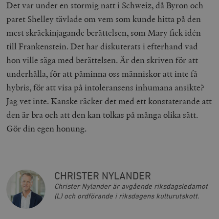
Det var under en stormig natt i Schweiz, då Byron och
Leverantör
Namn
Utgång
B
paret Shelley tävlade om vem som kunde hitta på den
/ Domän
Leverantör /
Namn
Utgång
Beskrivning
mest skräckinjagande berättelsen, som Mary fick idén
_ga
Google LLC
1 år 1
D
Domän
.timbro.se
månad
a
till Frankenstein. Det har diskuterats i efterhand vad
U
YSC
Google LLC
Session
Denna cookie 
e
.youtube.com
av YouTube fö
hon ville säga med berättelsen. Är den skriven för att
G
spåra visning
a
inbäddade vi
underhålla, för att påminna oss människor att inte få
a
u
VISITOR_INFO1_LIVE
Google LLC
6
Denna cookie 
hybris, för att visa på intoleransens inhumana ansikte?
t
.youtube.com
månader
av Youtube fö
g
hålla reda på
Jag vet inte. Kanske räcker det med ett konstaterande att
k
användarinst
i
för Youtube-v
den är bra och att den kan tolkas på många olika sätt.
w
inbäddade i
a
webbplatser;
Gör din egen honung.
s
också avgör
f
webbplatsbe
w
använder den
eller gamla 
_gid
Google LLC
1 dag
D
av Youtube-
.timbro.se
G
gränssnittet.
o
CHRISTER NYLANDER
v
mailchimp_landing_site
Mailchimp
28 dagar
o
timbro.se
Christer Nylander är avgående riksdagsledamot
o
(L) och ordförande i riksdagens kulturutskott.
__cf_bm
Cloudflare
30
Denna cookie
_gat_UA-19195086-1
.timbro.se
54
D
Inc.
minuter
för att skilja
sekunder
c
.podbean.com
människor oc
G