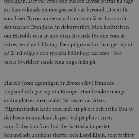
upplagan. Det var efter den succén Byron påstås ha sagt
att han vaknade en morgon och var berömd. Det är få
som läser Byron numera, och om man läser honom är
det snarare Don Juan än debutverket. Men berättelsen
om Harolds resa är inte utan läsvärde för den som är
intresserad av bildning. Den pilgrimsfärd han ger sig ut
på är nämligen den typiska bildningsresa som 1800-
talets överklass sände sina unga män på.
Harold (som egentligen är Byron själv) lämnade
England och gav sig ut i Europa. Han besökte många
andra platser, men målet för resan var Aten.
Pilgrimsfärden hade som mål att på ort och ställe lära av
det bästa människan skapat. Väl på plats i Aten
upprördes han över hur det brittiska imperiet
behandlade antikens skatter och Lord Elgin, som fraktat