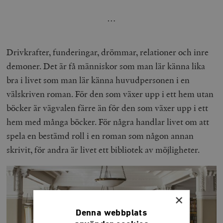
…
Drivkrafter, funderingar, drömmar, relationer och inre
demoner. Det är få människor som man lär känna lika
bra i livet som man lär känna huvudpersonen i en
välskriven roman. För den som växer upp i ett hem utan
böcker är vägvalen färre än för den som växer upp i ett
hem med många böcker. För några handlar livet om att
spela en bestämd roll i en roman som någon annan
skrivit, för andra är livet ett bibliotek av möjligheter.
×
Denna webbplats