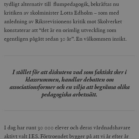
tydligt alternativ till flumpedagogik, bekräftas nu
kritiken av skolminister Lotta Edholm – som med
anledning av Riksrevisionens kritik mot Skolverket
konstaterar att “det är en orimlig utveckling som
egentligen pågått sedan 30 år”. En välkommen insikt.
I stället för att diskutera vad som faktiskt sker i
klassrummen, handlar debatten om
associationsformer och en vilja att begränsa olika
pedagogiska arbetssätt.
I dag har runt 30 000 elever och deras vårdnadshavare
aktivt valt IES. Förtroendet bygger på att vi år efter år