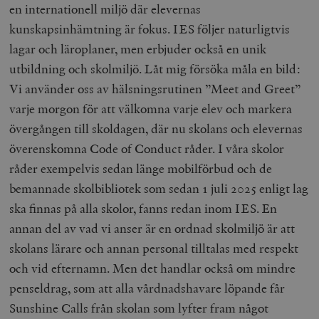
en internationell miljö där elevernas
kunskapsinhämtning är fokus. IES följer naturligtvis
lagar och läroplaner, men erbjuder också en unik
utbildning och skolmiljö. Låt mig försöka måla en bild:
Vi använder oss av hälsningsrutinen ”Meet and Greet”
varje morgon för att välkomna varje elev och markera
övergången till skoldagen, där nu skolans och elevernas
överenskomna Code of Conduct råder. I våra skolor
råder exempelvis sedan länge mobilförbud och de
bemannade skolbibliotek som sedan 1 juli 2025 enligt lag
ska finnas på alla skolor, fanns redan inom IES. En
annan del av vad vi anser är en ordnad skolmiljö är att
skolans lärare och annan personal tilltalas med respekt
och vid efternamn. Men det handlar också om mindre
penseldrag, som att alla vårdnadshavare löpande får
Sunshine Calls från skolan som lyfter fram något