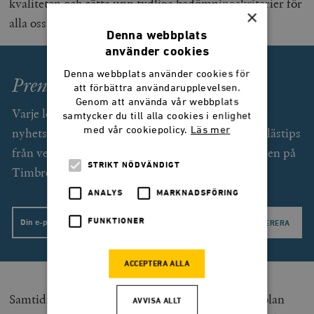
kvaliteten och sätta upp tydliga bedömningskriterier för
×
alla oss huvudmän inom skolan.
Denna webbplats
använder cookies
Denna webbplats använder cookies för
Prenumerera på Smedjan!
att förbättra användarupplevelsen.
Genom att använda vår webbplats
Varje lördag får du som prenumerant (gratis) ett
samtycker du till alla cookies i enlighet
med vår cookiepolicy.
Läs mer
nyhetsbrev med exklusiv text av Svend Dahl och lästips
från veckan som gått. Dessutom unika erbjudanden på
STRIKT NÖDVÄNDIGT
Timbro förlags utgivning.
ANALYS
MARKNADSFÖRING
FUNKTIONER
Email
ACCEPTERA ALLA
Samtidigt måste denna reformering av svensk skolan
AVVISA ALLT