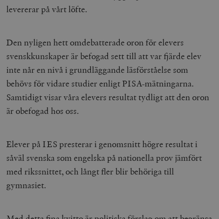
levererar på vårt löfte.
Den nyligen hett omdebatterade oron för elevers
svenskkunskaper är befogad sett till att var fjärde elev
inte når en nivå i grundläggande läsförståelse som
behövs för vidare studier enligt PISA-mätningarna.
Samtidigt visar våra elevers resultat tydligt att den oron
är obefogad hos oss.
Elever på IES presterar i genomsnitt högre resultat i
såväl svenska som engelska på nationella prov jämfört
med rikssnittet, och långt fler blir behöriga till
gymnasiet.
Med detta fina kvitto är politiska förslag om att begränsa