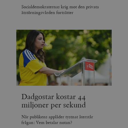
Socialdemokraternas krig mot den privata
ätstörningsvården fortsätter
Dadgostar kostar 44
miljoner per sekund
När publikens applåder tystnat återstår
frågan: Vem betalar notan?