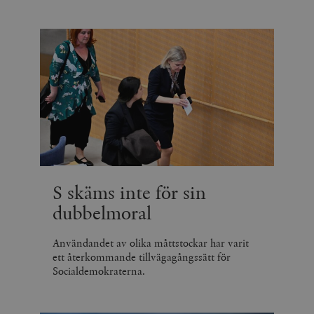
S skäms inte för sin
dubbelmoral
Användandet av olika måttstockar har varit
ett återkommande tillvägagångssätt för
Socialdemokraterna.