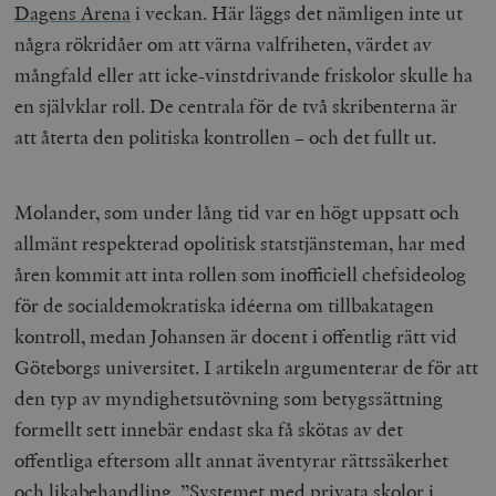
Dagens Arena
i veckan. Här läggs det nämligen inte ut
några rökridåer om att värna valfriheten, värdet av
mångfald eller att icke-vinstdrivande friskolor skulle ha
en självklar roll. De centrala för de två skribenterna är
att återta den politiska kontrollen – och det fullt ut.
Molander, som under lång tid var en högt uppsatt och
allmänt respekterad opolitisk statstjänsteman, har med
åren kommit att inta rollen som inofficiell chefsideolog
för de socialdemokratiska idéerna om tillbakatagen
kontroll, medan Johansen är docent i offentlig rätt vid
Göteborgs universitet. I artikeln argumenterar de för att
den typ av myndighetsutövning som betygssättning
formellt sett innebär endast ska få skötas av det
offentliga eftersom allt annat äventyrar rättssäkerhet
och likabehandling. ”Systemet med privata skolor i