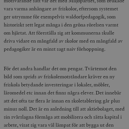
motsvarande sätt var det med Miljöpartiet, som brukade
vara varma anhängare av friskolor, eftersom systemet
ger utrymme för exempelvis waldorfpedagogik, som
historiskt sett legat många i den gröna rörelsen varmt
om hjärtat. Att föreställa sig att kommunerna skulle
driva vidare en mångfald av skolor med en mångfald av
pedagogiker är en minst sagt naiv förhoppning.
För det andra handlar det om pengar. Tvärtemot den
bild som sprids av friskolemotståndare kräver en ny
friskola betydande investeringar i lokaler, möbler,
läromedel etc innan det finns några elever. Det innebär
att det ofta tar flera år innan en skoletablering går plus
minus noll. Det är en anledning till att aktiebolaget, med
sin svårslagna förmåga att mobilisera och sätta kapital i
arbete, visat sig vara väl lämpat för att bygga ut den