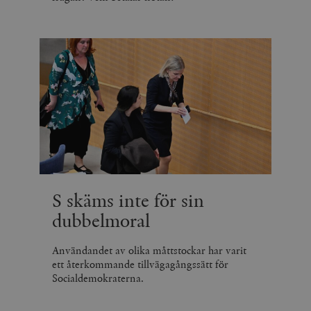
S skäms inte för sin
dubbelmoral
Användandet av olika måttstockar har varit
ett återkommande tillvägagångssätt för
Socialdemokraterna.