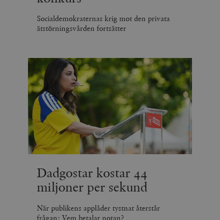
Socialdemokraternas krig mot den privata
ätstörningsvården fortsätter
Dadgostar kostar 44
miljoner per sekund
När publikens applåder tystnat återstår
frågan: Vem betalar notan?