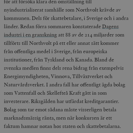
för att försöka klara den omställning till
nyindustrialiserat samhälle som Northvolt krävde av
kommunen. Dels för skattebetalare, i Sverige och i andra
länder. Redan förra sommaren konstaterade
Dagens
industri i en granskning
att 88 av de 214 miljarder som
tillförts till Northvolt på ett eller annat sätt kommer
från offentliga medel i Sverige, från europeiska
institutioner, från Tyskland och Kanada. Bland de
svenska medlen finns dels rena bidrag från exempelvis
Energimyndigheten, Vinnova, Tillväxtverket och
Naturvårdsverket. I andra fall har offentligt ägda bolag
som Vattenfall och Skellefteå Kraft gått in som
investerare. Riksgälden har utfärdat kreditgarantier.
Bolag som tar emot sådana måste visserligen betala
marknadsmässig ränta, men när konkursen är ett
faktum hamnar notan hos staten och skattebetalarna.