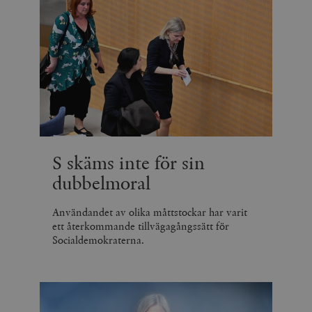
S skäms inte för sin
dubbelmoral
Användandet av olika måttstockar har varit
ett återkommande tillvägagångssätt för
Socialdemokraterna.