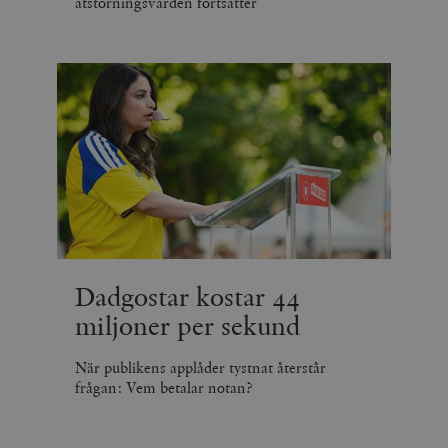
ätstörningsvården fortsätter
Dadgostar kostar 44
miljoner per sekund
När publikens applåder tystnat återstår
frågan: Vem betalar notan?