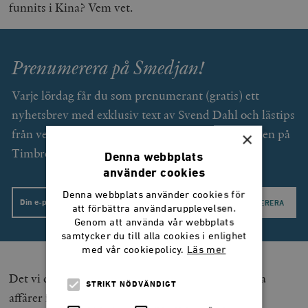
funnits i Kina? Vem vet.
Prenumerera på Smedjan!
Varje lördag får du som prenumerant (gratis) ett
nyhetsbrev med exklusiv text av Svend Dahl och lästips
från veckan som gått. Dessutom unika erbjudanden på
×
Timbro förlags utgivning.
Denna webbplats
använder cookies
Denna webbplats använder cookies för
Email
att förbättra användarupplevelsen.
Genom att använda vår webbplats
samtycker du till alla cookies i enlighet
med vår cookiepolicy.
Läs mer
Det vi däremot vet är att offentliga medel i privata
STRIKT NÖDVÄNDIGT
affärer innebär faror. När vinster privatiseras och