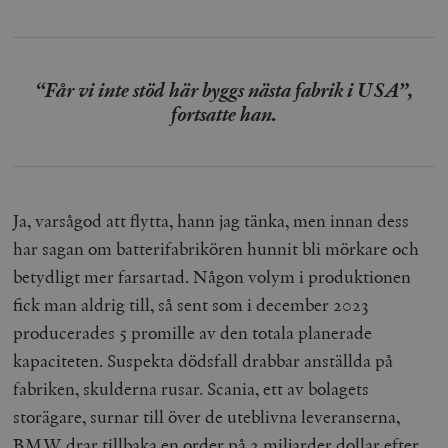
“Får vi inte stöd här byggs nästa fabrik i USA”,
fortsatte han.
Ja, varsågod att flytta, hann jag tänka, men innan dess
har sagan om batterifabrikören hunnit bli mörkare och
betydligt mer farsartad. Någon volym i produktionen
fick man aldrig till, så sent som i december 2023
producerades 5 promille av den totala planerade
kapaciteten. Suspekta dödsfall drabbar anställda på
fabriken, skulderna rusar. Scania, ett av bolagets
storägare, surnar till över de uteblivna leveranserna,
BMW drar tillbaka en order på 2 miljarder dollar efter