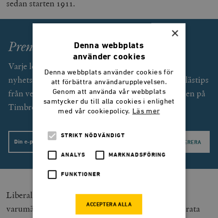
sedan starten 1911.
×
Prenumerera på Smedjan!
Denna webbplats
använder cookies
Varje lördag får du som prenumerant (gratis) ett
Denna webbplats använder cookies för
nyhetsbrev med exklusiv text av Svend Dahl och lästips
att förbättra användarupplevelsen.
från veckan som gått. Dessutom unika erbjudanden på
Genom att använda vår webbplats
samtycker du till alla cookies i enlighet
Timbro förlags utgivning.
med vår cookiepolicy.
Läs mer
STRIKT NÖDVÄNDIGT
Email
ANALYS
MARKNADSFÖRING
FUNKTIONER
Liberalkonservatism är en utmärkt
ACCEPTERA ALLA
varumärkesdeklaration, som preciserar den moderata