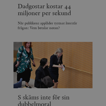
Dadgostar kostar 44
miljoner per sekund
När publikens applåder tystnat återstår
frågan: Vem betalar notan?
S skäms inte för sin
dubbelmoral