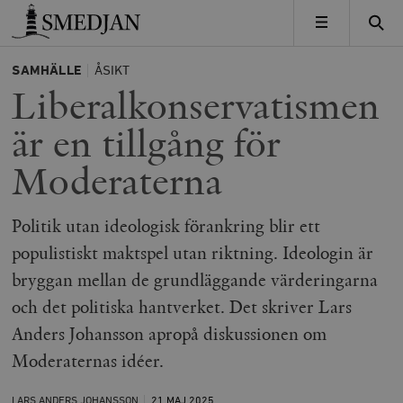
Timbro
MENY
SAMHÄLLE
ÅSIKT
Liberalkonservatismen
är en tillgång för
Moderaterna
Politik utan ideologisk förankring blir ett
populistiskt maktspel utan riktning. Ideologin är
bryggan mellan de grundläggande värderingarna
och det politiska hantverket. Det skriver Lars
Anders Johansson apropå diskussionen om
Moderaternas idéer.
LARS ANDERS JOHANSSON
21 MAJ
2025