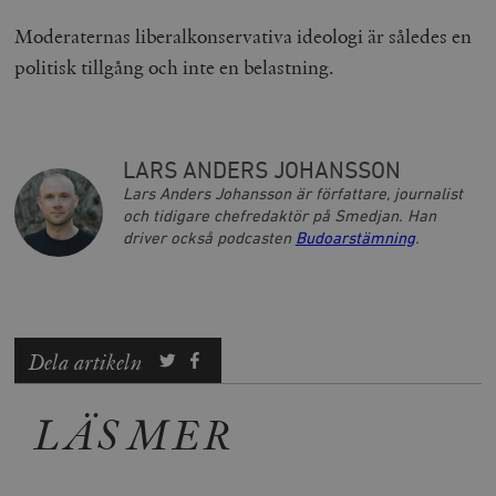
.timbro.se
m
Moderaternas liberalkonservativa ideologi är således en
politisk tillgång och inte en belastning.
LARS ANDERS JOHANSSON
Lars Anders Johansson är författare, journalist
woocommerce_items_in_cart
Automattic
S
och tidigare chefredaktör på Smedjan. Han
Inc.
driver också podcasten
Budoarstämning
.
timbro.se
wp_woocommerce_session_[abcdef0123456789]
timbro.se
2
{32}
Dela artikeln
__cf_bm
Cloudflare
Inc.
m
.myfonts.net
LÄS MER