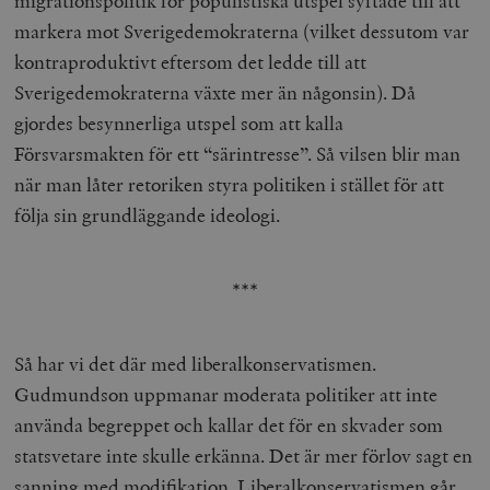
migrationspolitik för populistiska utspel syftade till att
markera mot Sverigedemokraterna (vilket dessutom var
kontraproduktivt eftersom det ledde till att
Sverigedemokraterna växte mer än någonsin). Då
gjordes besynnerliga utspel som att kalla
Försvarsmakten för ett “särintresse”. Så vilsen blir man
när man låter retoriken styra politiken i stället för att
följa sin grundläggande ideologi.
***
Så har vi det där med liberalkonservatismen.
Gudmundson uppmanar moderata politiker att inte
använda begreppet och kallar det för en skvader som
statsvetare inte skulle erkänna. Det är mer förlov sagt en
sanning med modifikation. Liberalkonservatismen går