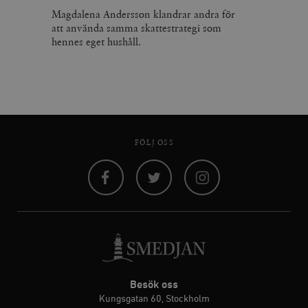
Magdalena Andersson klandrar andra för
att använda samma skattestrategi som
hennes eget hushåll.
FÖLJ OSS
Facebook
Twitter
Instagram
Besök oss
Kungsgatan 60, Stockholm