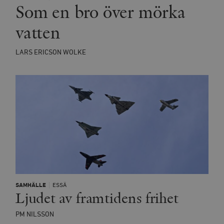
Som en bro över mörka
minuter
_hjSession_675006
.timbro.se
30
vatten
minuter
LARS ERICSON WOLKE
SAMHÄLLE
ESSÄ
Ljudet av framtidens frihet
PM NILSSON