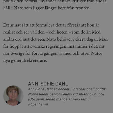
politik och retorik, invänder hennes kritiker från andra
håll i Nato som ligger längre bort från fronten.
Ett annat sätt att formulera det är förstås att hon är
realist och ser världen – och hoten – som de är. Med
andra ord just det som Nato behöver i dessa dagar. Man
får hoppas att svenska regeringen instämmer i det, nu
när Sverige för första gången är med och utser Natos
Leverantör
Namn
Utgång
B
/ Domän
nya generalsekreterare.
Leverantör /
Namn
Utgång
Beskrivning
_ga
Google LLC
1 år 1
D
Domän
.timbro.se
månad
a
U
YSC
Google LLC
Session
Denna cookie 
e
.youtube.com
av YouTube fö
G
spåra visning
a
ANN-SOFIE DAHL
inbäddade vi
a
Ann-Sofie Dahl är docent i internationell politik,
u
VISITOR_INFO1_LIVE
Google LLC
6
Denna cookie 
t
Nonresident Senior Fellow vid Atlantic Council
.youtube.com
månader
av Youtube fö
g
hålla reda på
(US) samt sedan många år verksam i
k
användarinst
i
Köpenhamn.
för Youtube-v
w
inbäddade i
a
webbplatser;