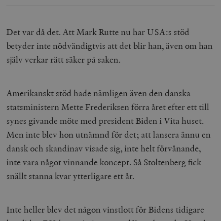
Det var då det. Att Mark Rutte nu har USA:s stöd
betyder inte nödvändigtvis att det blir han, även om han
själv verkar rätt säker på saken.
Amerikanskt stöd hade nämligen även den danska
statsministern Mette Frederiksen förra året efter ett till
synes givande möte med president Biden i Vita huset.
Men inte blev hon utnämnd för det; att lansera ännu en
dansk och skandinav visade sig, inte helt förvånande,
inte vara något vinnande koncept. Så Stoltenberg fick
snällt stanna kvar ytterligare ett år.
Inte heller blev det någon vinstlott för Bidens tidigare