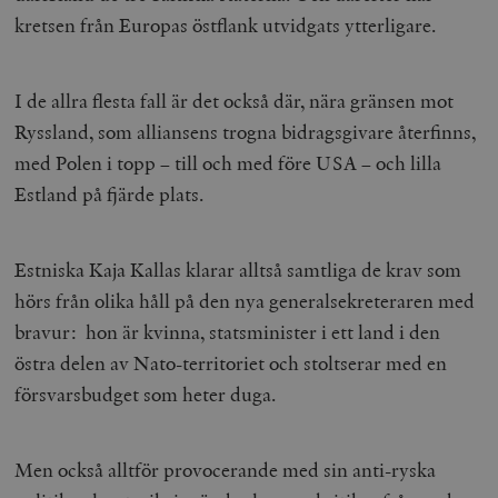
kretsen från Europas östflank utvidgats ytterligare.
I de allra flesta fall är det också där, nära gränsen mot
Ryssland, som alliansens trogna bidragsgivare återfinns,
med Polen i topp – till och med före USA – och lilla
Estland på fjärde plats.
_hjAbsoluteSessionInProgress
Hotjar Ltd
.timbro.se
m
Estniska Kaja Kallas klarar alltså samtliga de krav som
hörs från olika håll på den nya generalsekreteraren med
bravur: hon är kvinna, statsminister i ett land i den
östra delen av Nato-territoriet och stoltserar med en
försvarsbudget som heter duga.
__cf_bm
Cloudflare
Inc.
m
.vimeo.com
Men också alltför provocerande med sin anti-ryska