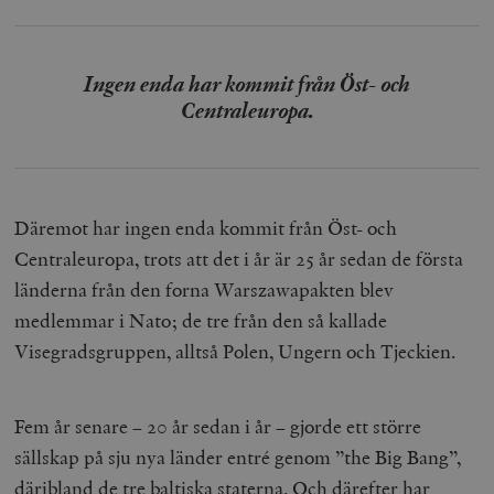
Ingen enda har kommit från Öst- och
_hjFirstSeen
Hotjar Ltd
.timbro.se
m
Centraleuropa.
Däremot har ingen enda kommit från Öst- och
Centraleuropa, trots att det i år är 25 år sedan de första
länderna från den forna Warszawapakten blev
woocommerce_items_in_cart
Automattic
S
Inc.
medlemmar i Nato; de tre från den så kallade
timbro.se
Visegradsgruppen, alltså Polen, Ungern och Tjeckien.
wp_woocommerce_session_[abcdef0123456789]
timbro.se
2
{32}
Fem år senare – 20 år sedan i år – gjorde ett större
sällskap på sju nya länder entré genom ”the Big Bang”,
__cf_bm
Cloudflare
Inc.
m
däribland de tre baltiska staterna. Och därefter har
.myfonts.net