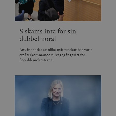
S skäms inte för sin
dubbelmoral
Användandet av olika måttstockar har varit
ett återkommande tillvägagångssätt för
Socialdemokraterna.