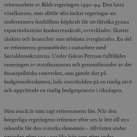
reformarbete av Bildt-regeringen 1991–94. Den fasta
växelkursen, som alltför ofta lockat regeringar att
underminera hushållens köpkraft för att försöka gynna
exportindustrins konkurrenskraft, avvecklades. Skatter
sänktes och branscher som telekom avreglerades. En del
av reformerna genomfördes i samarbete med
Socialdemokraterna. Under Göran Persson fullföljdes
saneringen av statsfinanserna och genomförandet av det
finanspolitiska ramverket, som gjorde slut på
budgetunderskotten, lade statsskulden på en rimlig nivå
och upprättade en rimlig budgetprocess i riksdagen.
Men otack är som sagt reformatorns lön. När den
borgerliga regeringens reformer efter sex år lett till nya
rekordår för den svenska ekonomin – tillväxten under
perioden efter 1994 var lika hög som efter andra