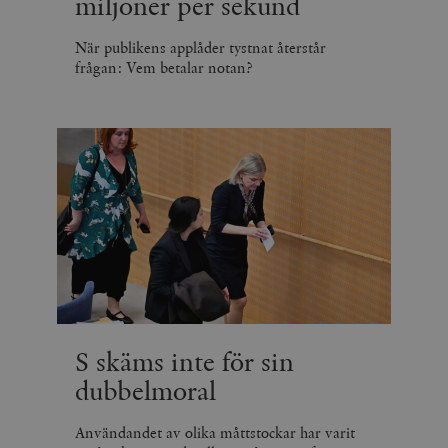
miljoner per sekund
När publikens applåder tystnat återstår
frågan: Vem betalar notan?
S skäms inte för sin
dubbelmoral
Användandet av olika måttstockar har varit