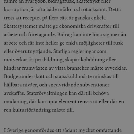
sämre än svartjobb, bidragsfusk, skatteflykt eller
korruption, är ofta både mödo- och otacksamt. Detta
trots att receptet på flera sätt är ganska enkelt.
Skattesystemet måste ge ekonomiska drivkrafter till
arbete och företagande. Bidrag kan inte löna sig mer än
arbete och får inte heller ge enkla möjligheter till fusk
eller överutnyttjande. Statliga regleringar som
motverkar fri prisbildning, skapar köbildning eller
hindrar framväxten av vissa branscher måste avvecklas.
Budgetunderskott och statsskuld måste minskas till
hållbara nivåer, och snedvridande subventioner
avskaffas. Statsförvaltningen kan därtill behöva
omdaning, där korrupta element rensas ut eller där en
ren kulturförändring måste till.
I Sverige genomfördes ett sådant mycket omfattande