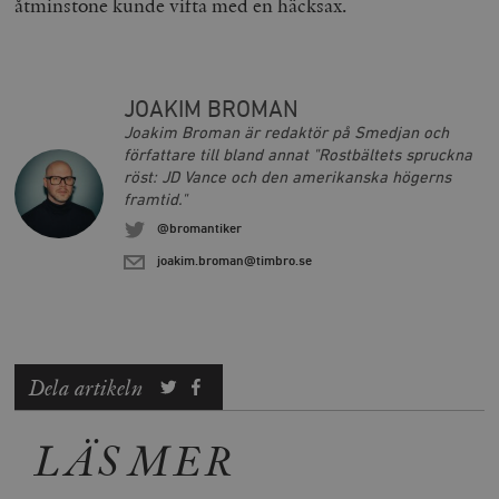
åtminstone kunde vifta med en häcksax.
__cf_bm
Cloudflare
Inc.
m
JOAKIM BROMAN
.vimeo.com
Joakim Broman är redaktör på Smedjan och
författare till bland annat "Rostbältets spruckna
röst: JD Vance och den amerikanska högerns
framtid."
@bromantiker
joakim.broman@timbro.se
Dela artikeln
Leverantör
Namn
Utgång
B
/ Domän
Leverantör /
LÄS MER
Namn
Utgång
Beskrivning
_ga
Google LLC
1 år 1
D
Domän
.timbro.se
månad
a
U
YSC
Google LLC
Session
Denna cookie 
e
.youtube.com
av YouTube fö