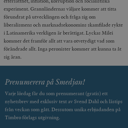
eftersatthet, inflation, korruption och socialistiska
kärnwebbplatsfunktioner som användarinloggning
experiment. Grannländernas väljare kommer att titta
och kontohantering. Webbplatsen kan inte användas
ordentligt utan strikt nödvändiga cookies.
förundrat på utvecklingen och fråga sig om
Leverantör
Namn
U
liberalismens och marknadsekonomins skamfilade rykte
/ Domän
i Latinamerika verkligen är berättigat. Lyckas Milei
woocommerce_cart_hash
Automattic
S
Inc.
kommer det framför allt att vara otvetydigt vad som
timbro.se
förändrade allt. Inga peronister kommer att kunna ta åt
sig äran.
_hjFirstSeen
Hotjar Ltd
.timbro.se
m
Prenumerera på Smedjan!
Varje lördag får du som prenumerant (gratis) ett
nyhetsbrev med exklusiv text av Svend Dahl och lästips
från veckan som gått. Dessutom unika erbjudanden på
Timbro förlags utgivning.
woocommerce_items_in_cart
Automattic
S
Inc.
timbro.se