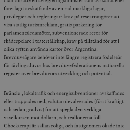
Han tillsatte en avregleringsminister som avskaffat eller
föreslagit avskaffande av en rad märkliga lagar,
privilegier och regleringar: krav på researrangörer att
visa statlig turismreklam, gratis parkering för
parlamentsledamöter, subventionerade resor för
skådespelare i teatersällskap, krav på tillstånd för att i
olika syften använda kartor över Argentina.
Brevduveägare behöver inte längre registrera födelseår
för tävlingsduvor hos brevduvefederationens nationella
register över brevduvors utveckling och potential.
Bränsle-, lokaltrafik och energisubventioner avskaffades
eller trappades ned, valutan devalverades (först kraftigt
och sedan gradvis) för att spegla den verkliga
växelkursen mot dollarn, och reallönerna föll.
Chockterapi är sällan roligt, och fattigdomen ökade inte