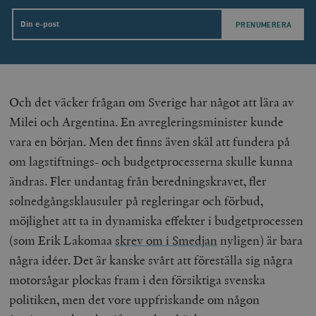
Email
wp_woocommerce_session_[abcdef0123456789]
timbro.se
2
{32}
__cf_bm
Cloudflare
Inc.
m
.myfonts.net
Och det väcker frågan om Sverige har något att lära av
Milei och Argentina. En avregleringsminister kunde
vara en början. Men det finns även skäl att fundera på
om lagstiftnings- och budgetprocesserna skulle kunna
ändras. Fler undantag från beredningskravet, fler
solnedgångsklausuler på regleringar och förbud,
möjlighet att ta in dynamiska effekter i budgetprocessen
_hjAbsoluteSessionInProgress
Hotjar Ltd
.timbro.se
m
(som Erik Lakomaa
skrev om i Smedjan
nyligen) är bara
några idéer. Det är kanske svårt att föreställa sig några
motorsågar plockas fram i den försiktiga svenska
politiken, men det vore uppfriskande om någon