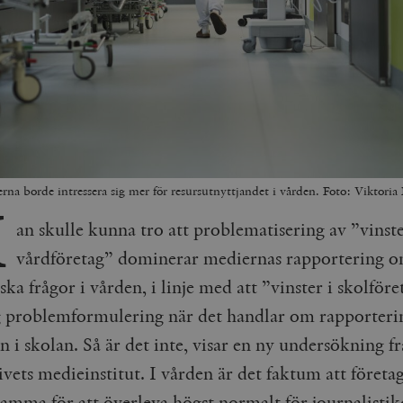
na borde intressera sig mer för resursutnyttjandet i vården. Foto: Viktori
M
an skulle kunna tro att problematisering av ”vinste
vårdföretag” dominerar mediernas rapportering 
a frågor i vården, i linje med att ”vinster i skolföre
g problemformulering när det handlar om rapporter
 i skolan. Så är det inte, visar en ny undersökning f
vets medieinstitut. I vården är det faktum att företa
samma för att överleva högst normalt för journalistik