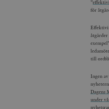
”
effektiv
_gid
mailchimp_landing_site
för åtgär
__cf_bm
_gat_UA-19195086-1
Effektivi
_fbp
åtgärder
_ga_YBG49SLCTY
exempel”
vuid
_hjSessionUser_675006
ledamöte
_hjIncludedInSessionSa
till ordf
_hjSession_675006
Ingen av
nyhetern
Dagens 
under vå
nyhetsra