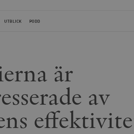
UTBLICK
PODD
erna är
resserade av
ns effektivite