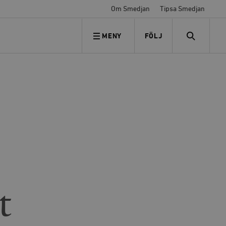
Om Smedjan
Tipsa Smedjan
MENY
FÖLJ
FÖLJ OSS
SEARCH
t