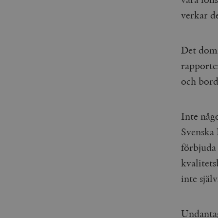
verkar d
Det domi
rapporter
och borde
Inte någ
Svenska 
förbjuda 
kvalitets
inte själ
Undanta