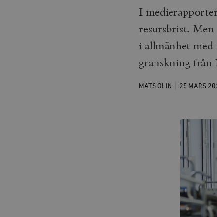
I medierapporte
resursbrist. Men 
i allmänhet med 
granskning från 
MATS OLIN
25 MARS
20