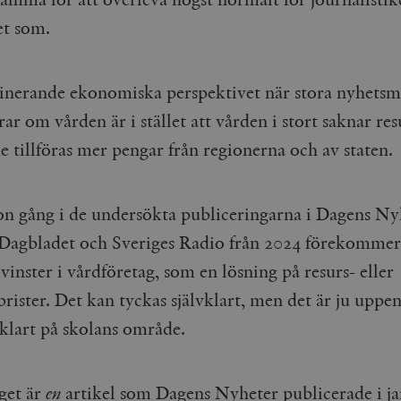
et som.
nerande ekonomiska perspektivet när stora nyhetsm
ar om vården är i stället att vården i stort saknar res
 tillföras mer pengar från regionerna och av staten.
on gång i de undersökta publiceringarna i Dagens Ny
Dagbladet och Sveriges Radio från 2024 förekommer 
vinster i vårdföretag, som en lösning på resurs- eller
brister. Det kan tyckas självklart, men det är ju uppe
vklart på skolans område.
get är
en
artikel som Dagens Nyheter publicerade i ja