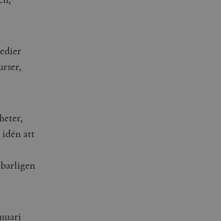
edier
urser,
heter,
idén att
nbarligen
nuari