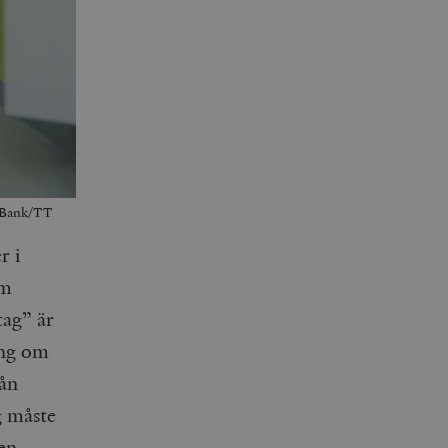
a Bank/TT
r i
om
tag” är
ing om
rån
g måste
en,