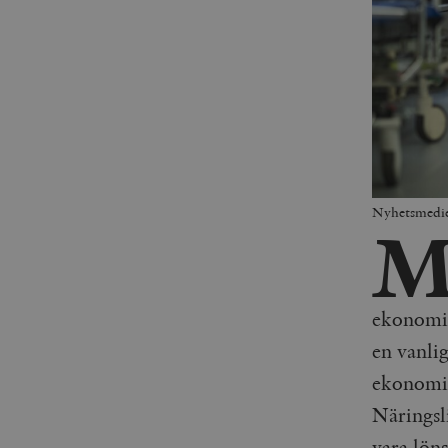
Nyhetsmedier
ekonomisk
en vanli
ekonomin
Näringsli
vara lön