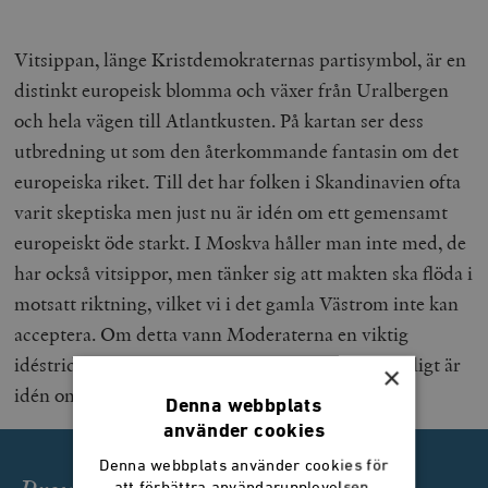
Vitsippan, länge Kristdemokraternas partisymbol, är en
distinkt europeisk blomma och växer från Uralbergen
och hela vägen till Atlantkusten. På kartan ser dess
utbredning ut som den återkommande fantasin om det
europeiska riket. Till det har folken i Skandinavien ofta
varit skeptiska men just nu är idén om ett gemensamt
europeiskt öde starkt. I Moskva håller man inte med, de
har också vitsippor, men tänker sig att makten ska flöda i
motsatt riktning, vilket vi i det gamla Västrom inte kan
acceptera. Om detta vann Moderaterna en viktig
idéstrid 2022. De kämpade i decennier men plötsligt är
×
idén om kollektiv säkerhet ett svenskt kärnvärde.
Denna webbplats
använder cookies
Denna webbplats använder cookies för
att förbättra användarupplevelsen.