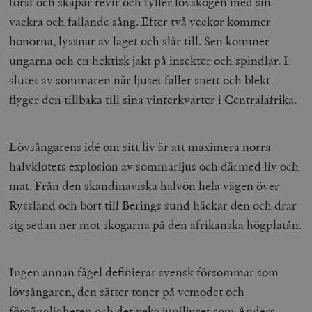
först och skapar revir och fyller lövskogen med sin
vackra och fallande sång. Efter två veckor kommer
honorna, lyssnar av läget och slår till. Sen kommer
ungarna och en hektisk jakt på insekter och spindlar. I
slutet av sommaren när ljuset faller snett och blekt
flyger den tillbaka till sina vinterkvarter i Centralafrika.
Lövsångarens idé om sitt liv är att maximera norra
halvklotets explosion av sommarljus och därmed liv och
mat. Från den skandinaviska halvön hela vägen över
Ryssland och bort till Berings sund häckar den och drar
sig sedan ner mot skogarna på den afrikanska högplatån.
Ingen annan fågel definierar svensk försommar som
lövsångaren, den sätter toner på vemodet och
förgängligheten och det veka juniljuset som Anders