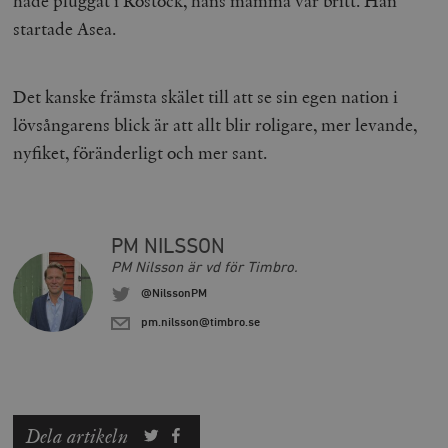
hade pluggat i Rostock, hans mamma var britt. Han
Marknadsföring
Funktioner
startade Asea.
Strikt nödvändiga kakor tillåter
kärnwebbplatsfunktioner som användarinloggning
och kontohantering. Webbplatsen kan inte användas
Det kanske främsta skälet till att se sin egen nation i
ordentligt utan strikt nödvändiga cookies.
lövsångarens blick är att allt blir roligare, mer levande,
Leverantör
Namn
U
/ Domän
nyfiket, föränderligt och mer sant.
woocommerce_cart_hash
Automattic
S
Inc.
timbro.se
PM NILSSON
PM Nilsson är vd för Timbro.
_hjFirstSeen
Hotjar Ltd
.timbro.se
m
@NilssonPM
pm.nilsson@timbro.se
Dela artikeln