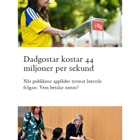
Dadgostar kostar 44
miljoner per sekund
När publikens applåder tystnat återstår
frågan: Vem betalar notan?