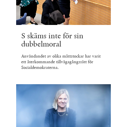
S skäms inte för sin
dubbelmoral
Användandet av olika måttstockar har varit
ett återkommande tillvägagångssätt för
Socialdemokraterna.