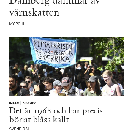
Damberg dammar av
värnskatten
MY POHL
IDÉER
KRÖNIKA
Det är 1968 och har precis
börjat blåsa kallt
SVEND DAHL