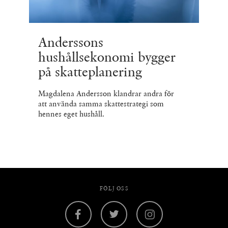
Anderssons
hushållsekonomi bygger
på skatteplanering
Magdalena Andersson klandrar andra för
att använda samma skattestrategi som
hennes eget hushåll.
FÖLJ OSS