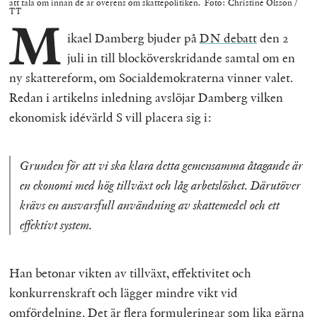
att tala om innan de är överens om skattepolitiken. Foto: Christine Olsson /
TT
M
ikael Damberg bjuder på
DN debatt
den 2
juli in till blocköverskridande samtal om en
ny skattereform, om Socialdemokraterna vinner valet.
Redan i artikelns inledning avslöjar Damberg vilken
ekonomisk idévärld S vill placera sig i:
Grunden för att vi ska klara detta gemensamma åtagande är
en ekonomi med hög tillväxt och låg arbetslöshet. Därutöver
krävs en ansvarsfull användning av skattemedel och ett
effektivt system.
Han betonar vikten av tillväxt, effektivitet och
konkurrenskraft och lägger mindre vikt vid
omfördelning. Det är flera formuleringar som lika gärna