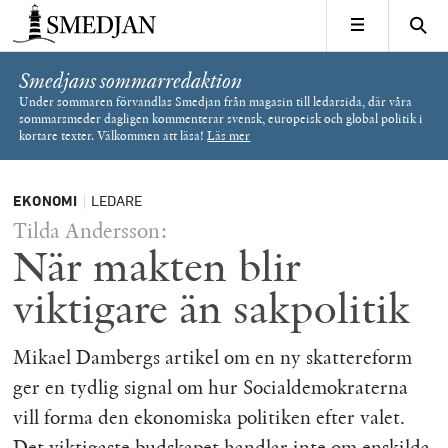
Timbro
MENY
Smedjans sommarredaktion
Under sommaren förvandlas Smedjan från magasin till ledarsida, där våra
sommarsmeder dagligen kommenterar svensk, europeisk och global politik i
kortare texter. Välkommen att läsa!
Läs mer
EKONOMI
LEDARE
Tilda Andersson:
När makten blir
viktigare än sakpolitik
Mikael Dambergs artikel om en ny skattereform
ger en tydlig signal om hur Socialdemokraterna
vill forma den ekonomiska politiken efter valet.
Det viktigaste budskapet handlar inte om enskilda