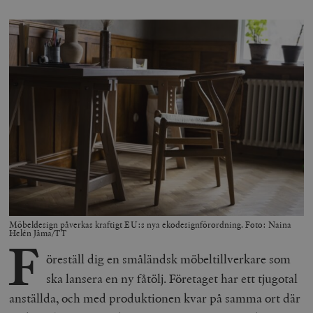
Möbeldesign påverkas kraftigt EU:s nya ekodesignförordning. Foto: Naina
Helén Jåma/TT
F
öreställ dig en småländsk möbeltillverkare som
ska lansera en ny fåtölj. Företaget har ett tjugotal
anställda, och med produktionen kvar på samma ort där