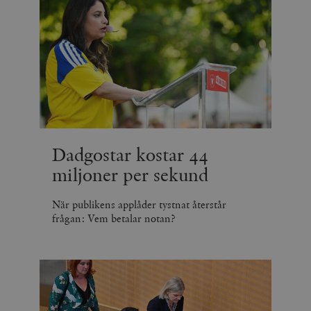
Dadgostar kostar 44
miljoner per sekund
När publikens applåder tystnat återstår
frågan: Vem betalar notan?