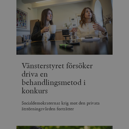
.vimeo.com
videospelare
_hjIncludedInSessionSample_675006
.timbro.se
2
webbplatser.
minuter
_hjSession_675006
.timbro.se
30
minuter
Vänsterstyret försöker
driva en
behandlingsmetod i
konkurs
Socialdemokraternas krig mot den privata
ätstörningsvården fortsätter