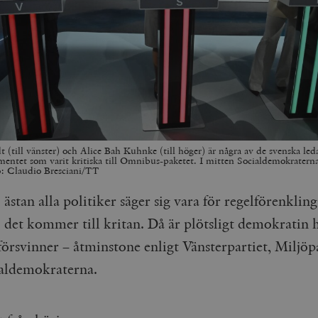
t (till vänster) och Alice Bah Kuhnke (till höger) är några av de svenska led
entet som varit kritiska till Omnibus-paketet. I mitten Socialdemokratern
o: Claudio Bresciani/TT
ästan alla politiker säger sig vara för regelförenklinga
det kommer till kritan. Då är plötsligt demokratin
försvinner – åtminstone enligt Vänsterpartiet, Miljöp
aldemokraterna.