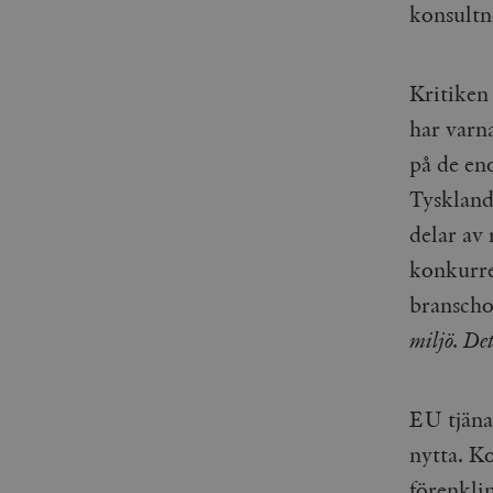
woocommerce_items_in_
konsultn
wp_woocommerce_sessio
{32}
Kritiken
__cf_bm
har varn
på de en
_hjAbsoluteSessionInPr
Tyskland
delar av 
__cf_bm
konkurre
branscho
miljö. Det
Namn
Namn
_ga
YSC
EU tjänar
nytta. K
VISITOR_INFO1_LIVE
förenklin