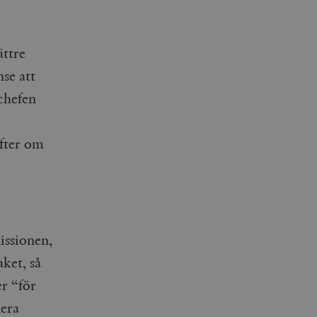
ättre
nse att
chefen
efter om
issionen,
ket, så
r “för
lera