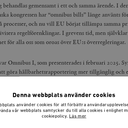
ag behandlas gemensamt i ett och samma ärende. I de
ska kongressen har “omnibus bills” länge använts för
å processer, och nu vill EU börjat tillämpa samma pr
tivisera regelförenklingar. I grevens tid, men självklar
t för alla oss som oroas över EU:s överregleringar
 var Omnibus I, som presenterades i februari 2025. Syf
tt göra hållbarhetsrapportering mer tillgänglig och e
t berörde främst tre regelverk: CSRD
hetsrapportering), CSDDD (due diligence, riskhante
Denna webbplats använder cookies
ningsplikt) och CBAM (koldioxidtullar).
bplats använder cookies för att förbättra användarupplevel
vända vår webbplats samtycker du till alla cookies i enlighet 
cookiepolicy.
Läs mer