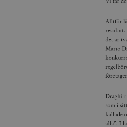
Vi tar de
Alltför l
resultat.
det är t
Mario D
konkurre
regelbör
företagen
Draghi-r
som i sit
kallade 
alla”. I