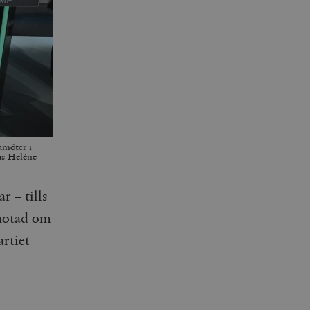
amöter i
as Heléne
r – tills
 hotad om
artiet