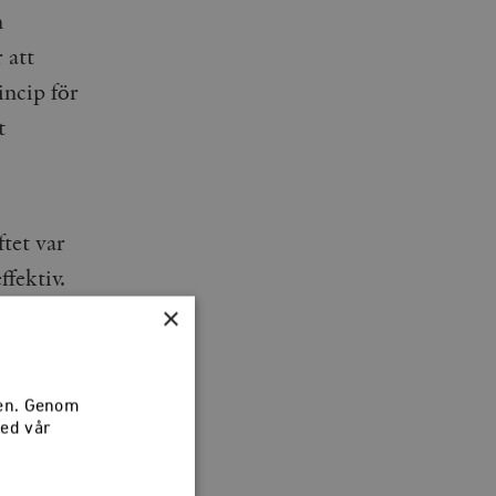
n
 att
incip för
t
.
tet var
ffektiv.
×
ring och
sen. Genom
med vår