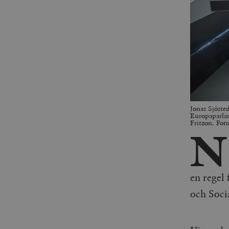
Jonas Sjösted
Europaparlam
Fritzon. Fot
N
en regel 
och Soci