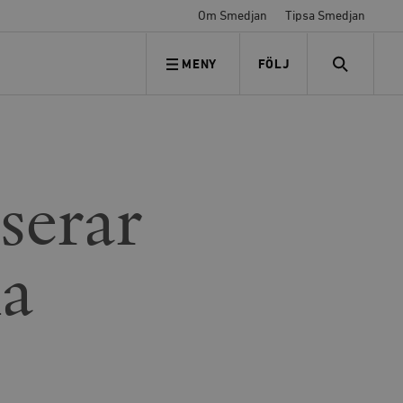
Om Smedjan
Tipsa Smedjan
MENY
FÖLJ
FÖLJ OSS
SEARCH
aserar
ka