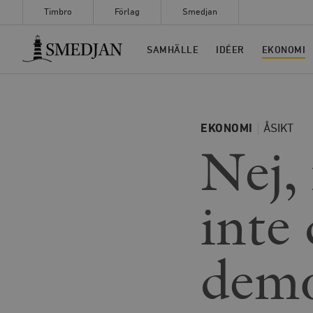
Timbro
Förlag
Smedjan
Timbro
SAMHÄLLE
IDÉER
EKONOMI
EKONOMI
ÅSIKT
Nej, 
inte
demo