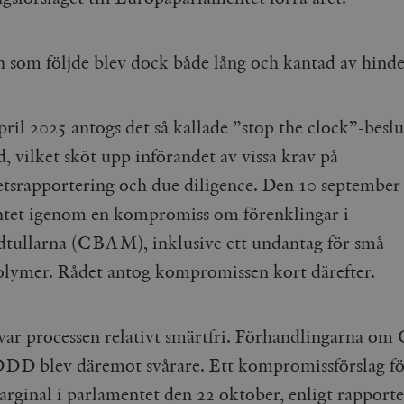
Google LLC
1 dag
Denna cookie ställs in av Google Analytics. Den l
Mailchimp
28 dagar
.timbro.se
unikt värde för varje besökt sida och används fö
timbro.se
sidvisningar.
Cloudflare
30
Denna cookie används för att skilja mellan människor och bot
n som följde blev dock både lång och kantad av hind
.timbro.se
54
Detta är en mönstertyps-cookie som har ställts in
Inc.
minuter
för webbplatsen för att göra giltiga rapporter om användnin
sekunder
mönsterelementet i namnet innehåller det unika i
.podbean.com
kontot eller webbplatsen det hänför sig till. Det 
som används för att begränsa mängden data som 
Meta
3
Används av Facebook för att leverera en serie reklamproduk
webbplatser med hög trafikvolym.
Platform Inc.
månader
från tredjepartsannonsörer
pril 2025 antogs det så kallade ”stop the clock”-besl
.timbro.se
.timbro.se
1 år 1
Denna cookie används av Google Analytics för at
d, vilket sköt upp införandet av vissa krav på
månad
sessionstillståndet.
Vimeo.com
1 år 1
Dessa kakor används av Vimeo-videospelaren på webbplatse
Inc.
månad
etsrapportering och due diligence. Den 10 september
.timbro.se
1 år
.vimeo.com
mple_675006
.timbro.se
2
tet igenom en kompromiss om förenklingar i
minuter
dtullarna (CBAM), inklusive ett undantag för små
.timbro.se
30
minuter
lymer. Rådet antog kompromissen kort därefter.
 var processen relativt smärtfri. Förhandlingarna 
D blev däremot svårare. Ett kompromissförslag fö
rginal i parlamentet den 22 oktober, enligt rapport