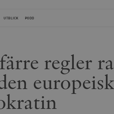
UTBLICK
PODD
färre regler r
 den europeis
kratin