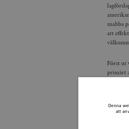
lagförsl
amerikan
snabba p
att effek
välkomme
Först ut
primärt a
Förslage
(hållbar
undersök
Denna web
att an