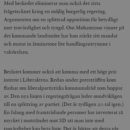
Med beskedet eliminerar man också det sista
frågetecknet kring en möjlig borgerlig regering.
Argumenten om en splittrad opposition får betydligt
mer trovärdighet och tyngd. Om Mohamsson vinner på
det kommande landsmöte har hon stärkt sitt mandat
och mutat in åtminstone lite handlingsutrymme i
valrörelsen.
Beslutet kommer också att komma med ett högt pris
internt i Liberalerna. Redan under pressträffen kom
flashar om liberalpartistiska kommunalråd som hoppar
av. Den nya linjen i regeringsfrågan leder oundvikligen
till en splittring av partiet. (Det är tydligen 20-tal igen.)
En falang med framträdande personer har investerat så
mycket i motståndet mot SD att man inte med
trovärdighet kan byta linje. Det är bättre att dessa går