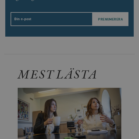
_hjSession_675006
.timbro.se
30
minuter
Email
MEST LÄSTA