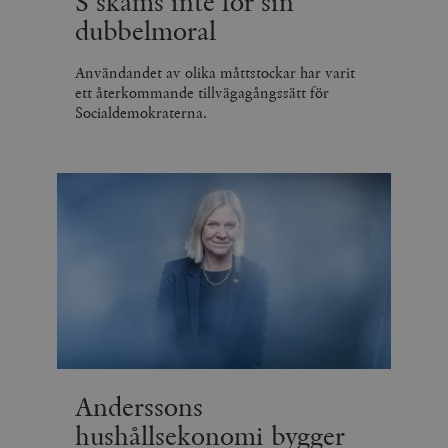
S skäms inte för sin
dubbelmoral
Användandet av olika måttstockar har varit
ett återkommande tillvägagångssätt för
Socialdemokraterna.
Anderssons
hushållsekonomi bygger