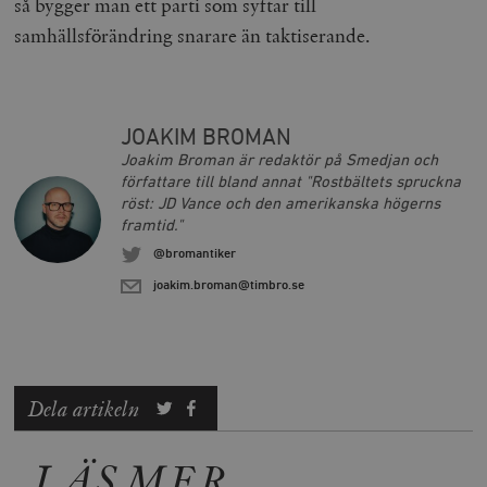
så bygger man ett parti som syftar till
samhällsförändring snarare än taktiserande.
_hjFirstSeen
Hotjar Ltd
.timbro.se
m
JOAKIM BROMAN
Joakim Broman är redaktör på Smedjan och
författare till bland annat "Rostbältets spruckna
röst: JD Vance och den amerikanska högerns
framtid."
@bromantiker
woocommerce_items_in_cart
Automattic
S
Inc.
timbro.se
joakim.broman@timbro.se
wp_woocommerce_session_[abcdef0123456789]
timbro.se
2
{32}
Dela artikeln
__cf_bm
Cloudflare
Inc.
m
.myfonts.net
LÄS MER