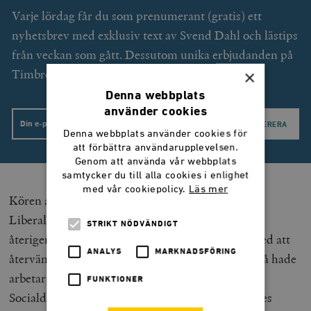
Varje lördag får du som prenumerant (gratis) ett
nyhetsbrev med exklusiv text av Svend Dahl och lästips
från veckan som gått. Dessutom unika erbjudanden på
Timbro förlags utgivning.
×
Denna webbplats
använder cookies
Email
Denna webbplats använder cookies för
att förbättra användarupplevelsen.
Genom att använda vår webbplats
samtycker du till alla cookies i enlighet
med vår cookiepolicy.
Läs mer
Kören av kritiker som nu kommer att beklaga att
Liberalerna säljer ut sin historia kommer förstås
STRIKT NÖDVÄNDIGT
återigen att vara stark. Låt mig då bara avsluta med att
ANALYS
MARKNADSFÖRING
återvända till svensk politik för ett sekel sedan. Då hade
arbetarpartiet precis splittrats i två delar och det
FUNKTIONER
Socialdemokratiska Vänsterpartiet, senare Sveriges