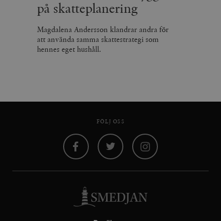
på skatteplanering
Magdalena Andersson klandrar andra för
att använda samma skattestrategi som
hennes eget hushåll.
FÖLJ OSS
Facebook
Twitter
Instagram