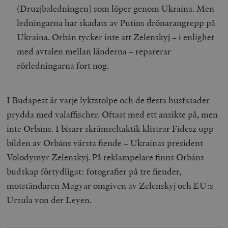
(Druzjbaledningen) som löper genom Ukraina. Men
ledningarna har skadats av Putins drönarangrepp på
Ukraina. Orbán tycker inte att Zelenskyj – i enlighet
med avtalen mellan länderna – reparerar
rörledningarna fort nog.
I Budapest är varje lyktstolpe och de flesta husfasader
prydda med valaffischer. Oftast med ett ansikte på, men
inte Orbáns. I bisarr skrämseltaktik klistrar Fidesz upp
bilden av Orbáns värsta fiende – Ukrainas president
Volodymyr Zelenskyj. På reklampelare finns Orbáns
budskap förtydligat: fotografier på tre fiender,
motståndaren Magyar omgiven av Zelenskyj och EU:s
Ursula von der Leyen.