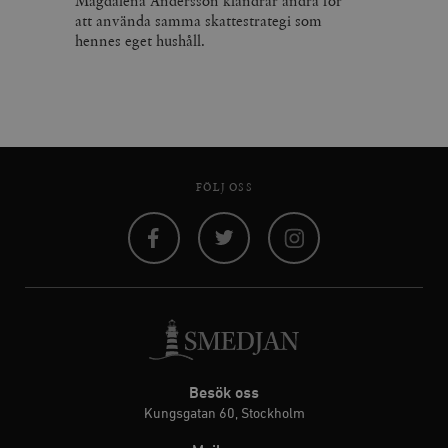
Magdalena Andersson klandrar andra för
att använda samma skattestrategi som
hennes eget hushåll.
FÖLJ OSS
Facebook
Twitter
Instagram
Besök oss
Kungsgatan 60, Stockholm