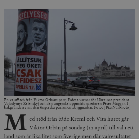
En valaffisch från Viktor Orbáns parti Fidesz varnar för Ukrainas president
Volodymyr Zelenskyj och den ungerske oppositionsledaren Péter Magyar. I
bakgrunden syns den ungerska parlamentsbyggnaden. Foto: JPix/NurPhoto)
M
ed stöd från både Kreml och Vita huset går
Viktor Orbán på söndag (12 april) till val i ett
land som är lika litet som Sverige men där valresultatet