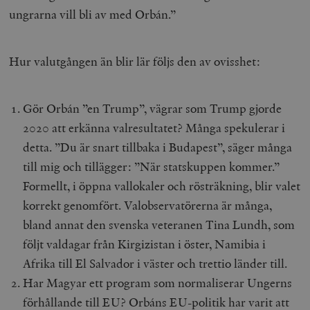
ungrarna vill bli av med Orbán.”
Hur valutgången än blir lär följs den av ovisshet:
Gör Orbán ”en Trump”, vägrar som Trump gjorde
2020 att erkänna valresultatet? Många spekulerar i
detta. ”Du är snart tillbaka i Budapest”, säger många
till mig och tillägger: ”När statskuppen kommer.”
Formellt, i öppna vallokaler och rösträkning, blir valet
korrekt genomfört. Valobservatörerna är många,
bland annat den svenska veteranen Tina Lundh, som
följt valdagar från Kirgizistan i öster, Namibia i
Afrika till El Salvador i väster och trettio länder till.
Har Magyar ett program som normaliserar Ungerns
förhållande till EU? Orbáns EU-politik har varit att