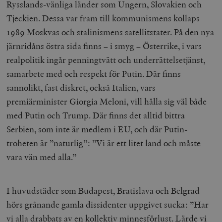
Rysslands-vänliga länder som Ungern, Slovakien och
och kontohantering. Webbplatsen kan inte användas
Tjeckien. Dessa var fram till kommunismens kollaps
ordentligt utan strikt nödvändiga cookies.
1989 Moskvas och stalinismens satellitstater. På den nya
Leverantör
Namn
U
/ Domän
järnridåns östra sida finns – i smyg – Österrike, i vars
woocommerce_cart_hash
Automattic
S
realpolitik ingår penningtvätt och underrättelsetjänst,
Inc.
timbro.se
samarbete med och respekt för Putin. Där finns
sannolikt, fast diskret, också Italien, vars
premiärminister Giorgia Meloni, vill hålla sig väl både
_hjFirstSeen
Hotjar Ltd
.timbro.se
m
med Putin och Trump. Där finns det alltid bittra
Serbien, som inte är medlem i EU, och där Putin-
troheten är ”naturlig”: ”Vi är ett litet land och måste
vara vän med alla.”
I huvudstäder som Budapest, Bratislava och Belgrad
woocommerce_items_in_cart
Automattic
S
hörs grånande gamla dissidenter uppgivet sucka: ”Har
Inc.
timbro.se
vi alla drabbats av en kollektiv minnesförlust. Lärde vi