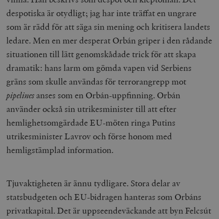
despotiska är otydligt; jag har inte träffat en ungrare
som är rädd för att säga sin mening och kritisera landets
ledare. Men en mer desperat Orbán griper i den rådande
situationen till lätt genomskådade trick för att skapa
dramatik: hans larm om gömda vapen vid Serbiens
gräns som skulle användas för terrorangrepp mot
pipelines
anses som en Orbán-uppfinning. Orbán
använder också sin utrikesminister till att efter
hemlighetsomgärdade EU-möten ringa Putins
utrikesminister Lavrov och förse honom med
hemligstämplad information.
Tjuvaktigheten är ännu tydligare. Stora delar av
statsbudgeten och EU-bidragen hanteras som Orbáns
privatkapital. Det är uppseendeväckande att byn Felcsút