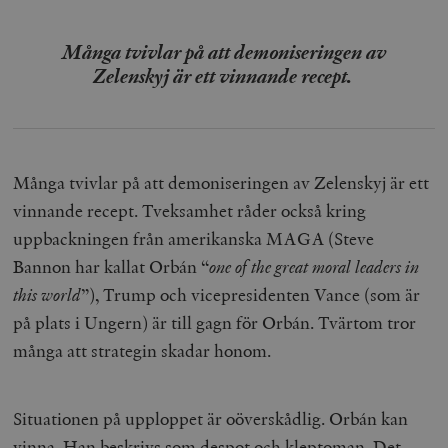
Många tvivlar på att demoniseringen av
Zelenskyj är ett vinnande recept.
Många tvivlar på att demoniseringen av Zelenskyj är ett
vinnande recept. Tveksamhet råder också kring
uppbackningen från amerikanska MAGA (Steve
Bannon har kallat Orbán “
one of the great moral leaders in
this world
”), Trump och vicepresidenten Vance (som är
på plats i Ungern) är till gagn för Orbán. Tvärtom tror
många att strategin skadar honom.
Situationen på upploppet är oöverskådlig. Orbán kan
vinna. Han beskrivs som despot och kleptoman. Det