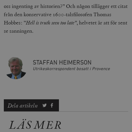
oss ingenting av historien?” Och någon tillägger ett citat
från den konservative 1600-talsfilosofen Thomas
wp_woocommerce_session_[abcdef0123456789]
timbro.se
2
{32}
Hobbes: ”
Hell is truth seen too late”
, helvetet är att för sent
__cf_bm
Cloudflare
se sanningen.
Inc.
m
.myfonts.net
STAFFAN HEIMERSON
Utrikeskorrespondent bosatt i Provence
_hjAbsoluteSessionInProgress
Hotjar Ltd
.timbro.se
m
Dela artikeln
LÄS MER