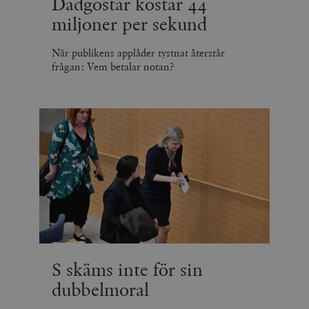
Dadgostar kostar 44
miljoner per sekund
När publikens applåder tystnat återstår
frågan: Vem betalar notan?
S skäms inte för sin
dubbelmoral