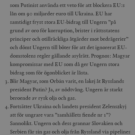
som Putinist använda ett veto för att blockera EU:s
lån om 90 miljarder euro till Ukraina. EU har
samtidigt fryst stora EU-bidrag till Ungern ”på
grund av oro för korruption, brister i rättsstatens
principer och otillräckliga åtgärder mot bedrägerier”
och dömt Ungern till böter för att det ignorerat EU-
domstolens regler gällande asylrätt. Prognos: Magyar
kompromissar med EU som då ger Ungern stora
bidrag som för ögonblicket är låsta.
Blir Magyar, som Orbán varit, en lakej åt Rysslands
president Putin? Ja, av nödtvång. Ungern är starkt
beroende av rysk olja och gas.
Fortsätter Ukraina och landets president Zelenszkyj
att för ungrare vara ”samhällets fiende nr 1”?
Sannolikt. Ungern och dess grannar Slovakien och
Serbien får sin gas och olja från Ryssland via pipelines