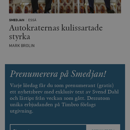
p
.timbro.se
serie
t
reklamproduk
såsom realti
_ga_YBG49SLCTY
.timbro.se
1 år 1
D
från
månad
G
tredjepartsa
SMEDJAN
ESSÄ
b
Autokraternas kulissartade
vuid
Vimeo.com
1 år 1
Dessa kakor 
_hjSessionUser_675006
.timbro.se
1 år
Inc.
månad
av Vimeo-
styrka
.vimeo.com
videospelare
_hjIncludedInSessionSample_675006
.timbro.se
2
webbplatser.
minuter
MARK BROLIN
_hjSession_675006
.timbro.se
30
minuter
Prenumerera på Smedjan!
Varje lördag får du som prenumerant (gratis)
ett nyhetsbrev med exklusiv text av Svend Dahl
och lästips från veckan som gått. Dessutom
unika erbjudanden på Timbro förlags
utgivning.