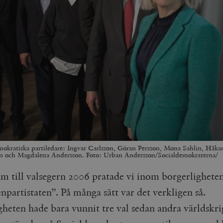
mokratiska partiledare: Ingvar Carlsson, Göran Persson, Mona Sahlin, Håka
en och Magdalena Andersson. Foto: Urban Andersson/Socialdemokraterna/
am till valsegern 2006 pratade vi inom borgerlighete
enpartistaten”. På många sätt var det verkligen så.
gheten hade bara vunnit tre val sedan andra världskri