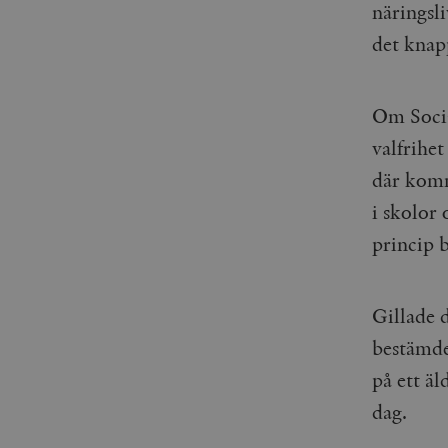
woocommerce_items_in_
näringsli
det knapp
wp_woocommerce_sessio
{32}
__cf_bm
Om Socia
valfrihe
_hjAbsoluteSessionInPr
där komm
i skolor 
__cf_bm
princip 
Gillade d
Namn
Namn
bestämde 
_ga
YSC
på ett äl
dag.
VISITOR_INFO1_LIVE