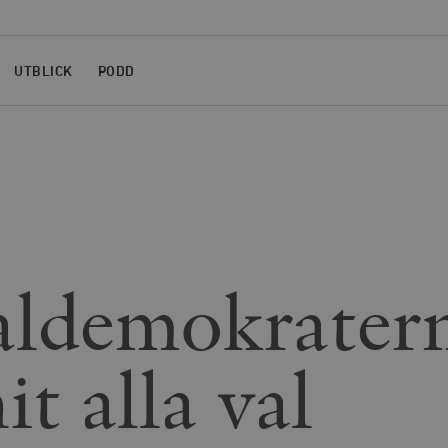
UTBLICK
PODD
aldemokrater
t alla val