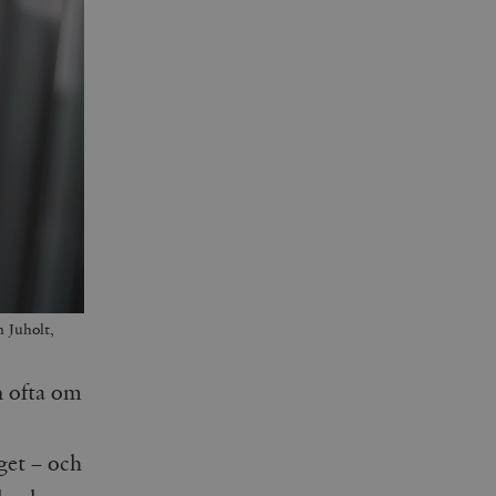
n Juholt,
n ofta om
get – och