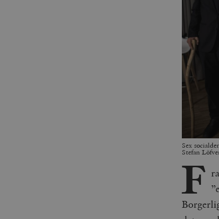
Sex socialde
Stefan Löfv
F
r
”
Borgerli