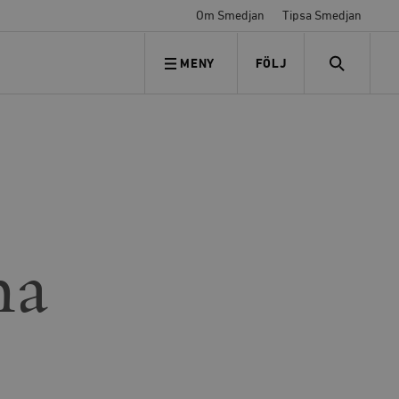
Om Smedjan
Tipsa Smedjan
MENY
FÖLJ
FÖLJ OSS
SEARCH
na