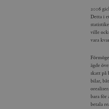
_gid
mailchimp_landing_site
2006 gic
__cf_bm
Detta i e
_gat_UA-19195086-1
statisti
_fbp
ville ock
_ga_YBG49SLCTY
vara kvar
vuid
_hjSessionUser_675006
_hjIncludedInSessionSa
Förmögen
ägde över
_hjSession_675006
skatt på 
bilar, bå
orealiser
bara för 
betala re