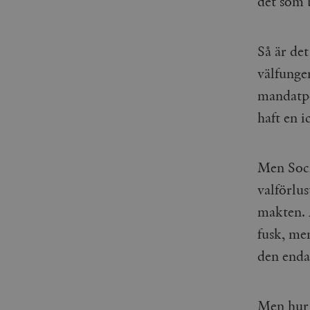
det som 
Så är det
välfunge
mandatpe
haft en i
Men Soci
valförlu
makten. 
fusk, men
den enda
Men hur 