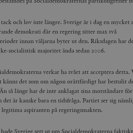
bestämdes på Socialdemokraternas partikongresser bl
 tack och lov inte längre. Sverige är i dag en mycket
rande demokrati där en regering sitter max två
rioder innan väljarna byter ut den. Riksdagen har 
cke-socialistisk majoritet ända sedan 2006.
aldemokraterna verkar ha svårt att acceptera detta. 
st känns det som om någon orättfärdigt har bestulit 
Än så länge har de inte anklagat sina motståndare för 
 det är kanske bara en tidsfråga. Partiet ser sig näm
 legitima aspiranten på regeringsmakten.
hade Sverige sett ut om Socialdemokraterna faktisk