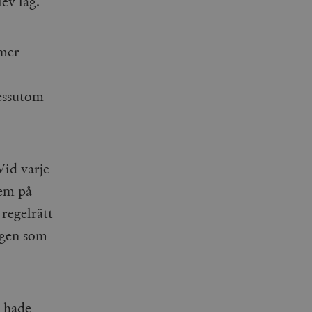
ev lag.
 mer
dessutom
Vid varje
dem på
regelrätt
ligen som
t hade