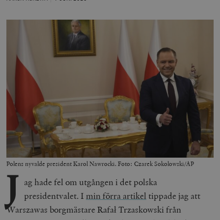
Polens nyvalde president Karol Nawrocki. Foto: Czarek Sokolowski/AP
J
ag hade fel om utgången i det polska
presidentvalet. I
min förra artikel
tippade jag att
Warszawas borgmästare Rafał Trzaskowski från