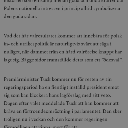
historien som en kamp mellan goda och onda krafter där
Polens nationella intressen i princip alltid symboliserar
den goda sidan.
Vad det här valresultatet kommer att innebära för polsk
in- och utrikespolitik är naturligtvis svårt att säga i
nuläget, när dammet från en hård valrörelse knappt har
lagt sig. Bägge sidor framställde detta som ett ”ödesval”.
Premiärminister Tusk kommer nu för resten av sin
regeringsperiod ha en fientligt inställd president emot
sig som kan blockera hans lagförslag med sitt veto.
Dagen efter valet meddelade Tusk att han kommer att
kräva en förtroendeomröstning i parlamentet. Den sker
troligen nu i veckan och den kommer regeringen
förmodligen att vinna, mest för att