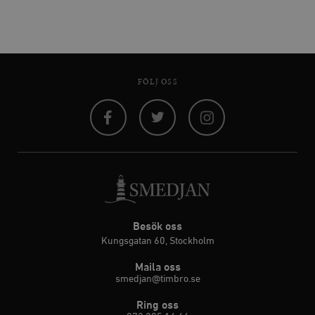
FÖLJ OSS
Facebook
Twitter
Instagram
Besök oss
Kungsgatan 60, Stockholm
Maila oss
smedjan@timbro.se
Ring oss