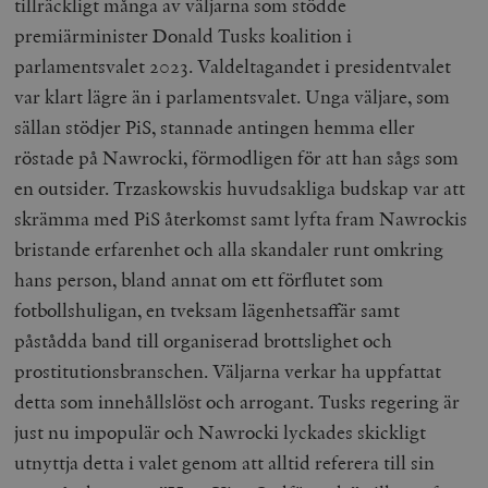
tillräckligt många av väljarna som stödde
premiärminister Donald Tusks koalition i
parlamentsvalet 2023. Valdeltagandet i presidentvalet
var klart lägre än i parlamentsvalet. Unga väljare, som
sällan stödjer PiS, stannade antingen hemma eller
röstade på Nawrocki, förmodligen för att han sågs som
en outsider. Trzaskowskis huvudsakliga budskap var att
skrämma med PiS återkomst samt lyfta fram Nawrockis
bristande erfarenhet och alla skandaler runt omkring
hans person, bland annat om ett förflutet som
fotbollshuligan, en tveksam lägenhetsaffär samt
påstådda band till organiserad brottslighet och
prostitutionsbranschen. Väljarna verkar ha uppfattat
detta som innehållslöst och arrogant. Tusks regering är
just nu impopulär och Nawrocki lyckades skickligt
utnyttja detta i valet genom att alltid referera till sin