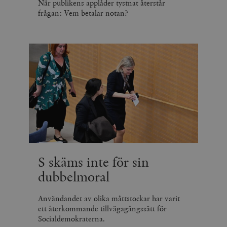
När publikens applåder tystnat återstår
frågan: Vem betalar notan?
S skäms inte för sin
dubbelmoral
Användandet av olika måttstockar har varit
ett återkommande tillvägagångssätt för
Socialdemokraterna.