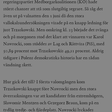
regeringspartiet Medborgarkoalitionen (KO) hade
störst chanser att stå som slutgiltig segrare. Så såg det
även ut på valnatten den 1 juni då den stora
vallokalsundersökningen visade på en knapp ledning för
just Trzaskowski. Men omkring kl. 23 började det svänga
och på morgonen stod det klart att vinnaren var Karol
Nawrocki, som stöddes av Lag och Rättvisa (PiS), med
50,89 procent mot Trzaskowskis 49,11 procent. Aldrig
tidigare i Polens demokratiska historia har en sådan
vändning skett.
Hur gick det till? I första valomgången kom
Trzaskowski knappt före Nawrocki men den stora
överraskningen var att kandidater från extremhögern,
Sławomir Mentzen och Grzegorz Braun, kom på en
tydlig tredje- och fjärdeplats. Nawrocki lyckades