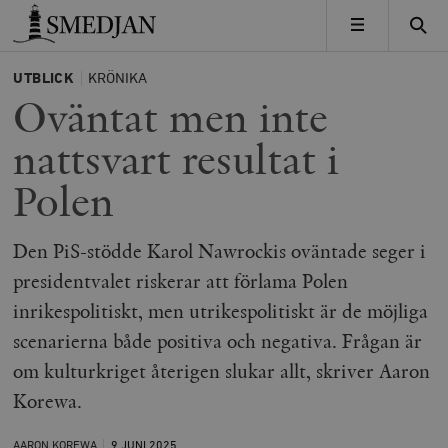
Timbro
MENY
UTBLICK
KRÖNIKA
Oväntat men inte
nattsvart resultat i
Polen
Den PiS-stödde Karol Nawrockis oväntade seger i
presidentvalet riskerar att förlama Polen
inrikespolitiskt, men utrikespolitiskt är de möjliga
scenarierna både positiva och negativa. Frågan är
om kulturkriget återigen slukar allt, skriver Aaron
Korewa.
AARON KOREWA
9 JUNI
2025