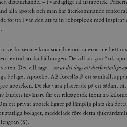
d distanshandel – i vardagligt tal nätapotek. Prisern
land alla apotek och man har återkommande seniorra
de första i världen att ta in robotplock med inspirati
n.
on vecka senare kom socialdemokraterna med ett ut
den centralistiska hållningen.
De vill att 300 “riksapo
 staten
. Det vill säga –
nu är det dags att återförstatliga a
liga bolaget Apoteket AB föreslås få ett samhällsuppd
300 apoteken. De ska vara placerade på ett sådant sät
av landets invånare får ett riksapotek inom 20 kilome
Om ett privat apotek ligger på lämplig plats ska dett
et statliga bolaget, meddelade före detta sjukvårdsmi
lengren (S).