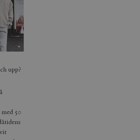
 och upp?
å
a
t med 50
dåtidens
vit