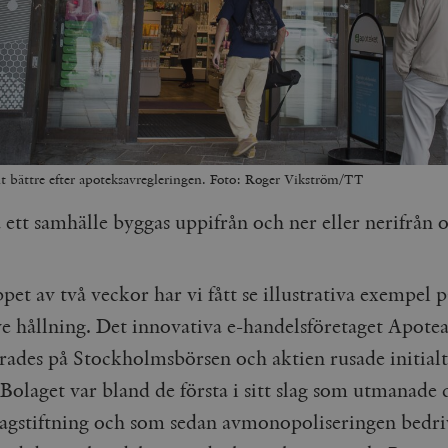
vit bättre efter apoteksavregleringen. Foto: Roger Vikström/TT
 ett samhälle byggas uppifrån och ner eller nerifrån
et av två veckor har vi fått se illustrativa exempel p
ve hållning. Det innovativa e-handelsföretaget Apote
rades på Stockholmsbörsen och aktien rusade initial
Bolaget var bland de första i sitt slag som utmanade 
lagstiftning och som sedan avmonopoliseringen bedri