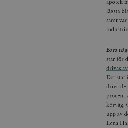
apotek me
lägsta b
samt var 
industri
Bara någ
står för 
drivas av
Det stat
driva de 
procent 
körväg. 
upp av d
Lena Hal