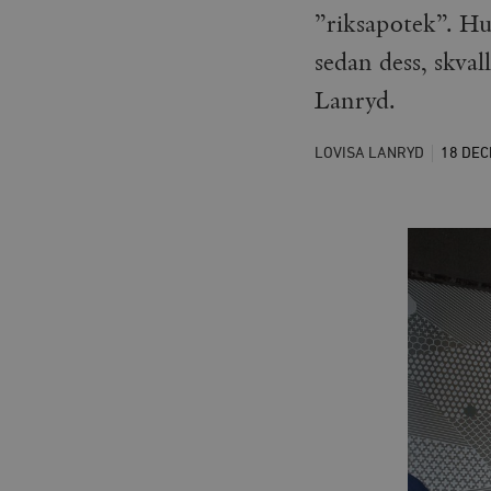
”riksapotek”. Hu
sedan dess, skval
Lanryd.
LOVISA LANRYD
18 DE