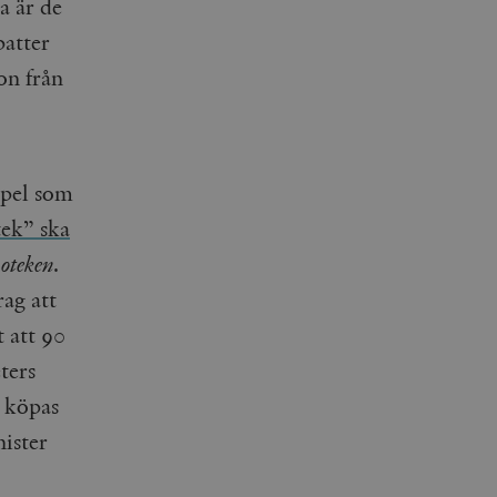
a är de
batter
on från
spel som
tek” ska
poteken
.
rag att
t att 90
ters
a köpas
nister