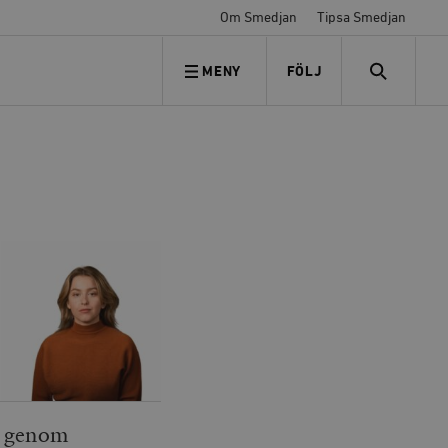
Om Smedjan
Tipsa Smedjan
MENY
FÖLJ
FÖLJ OSS
SEARCH
d genom