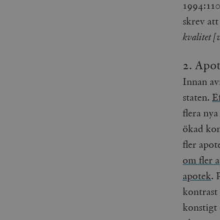
1994:110
_gid
mailchimp_landing_site
skrev at
__cf_bm
kvalitet [
_gat_UA-19195086-1
_fbp
2. Apot
_ga_YBG49SLCTY
Innan avr
vuid
staten.
E
_hjSessionUser_675006
flera nya
_hjIncludedInSessionSa
ökad konk
_hjSession_675006
fler apo
om fler a
apotek
. 
kontrast 
konstigt