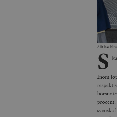
Allt har bli
S
ka
Inom lopp
respekti
börsnote
procent. 
svenska 