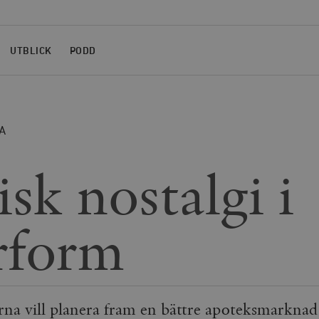
UTBLICK
PODD
A
isk nostalgi i
erform
rna vill planera fram en bättre apoteksmarkna