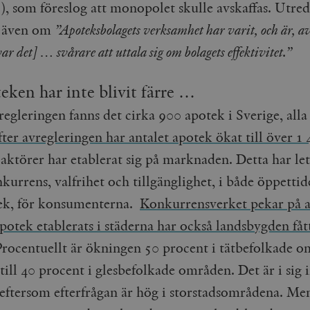
), som föreslog att monopolet skulle avskaffas. Utre
Google LLC
1 dag
Denna cookie ställs in av Google Analytics. Den l
Mailchimp
28 dagar
.timbro.se
unikt värde för varje besökt sida och används fö
timbro.se
t även om
”Apoteksbolagets verksamhet har varit, och är, a
sidvisningar.
Cloudflare
30
Denna cookie används för att skilja mellan människor och bot
var det] … svårare att uttala sig om bolagets effektivitet.”
.timbro.se
54
Detta är en mönstertyps-cookie som har ställts in
Inc.
minuter
för webbplatsen för att göra giltiga rapporter om användnin
sekunder
mönsterelementet i namnet innehåller det unika i
.podbean.com
kontot eller webbplatsen det hänför sig till. Det 
som används för att begränsa mängden data som 
Meta
3
Används av Facebook för att leverera en serie reklamproduk
eken har inte blivit färre …
webbplatser med hög trafikvolym.
Platform Inc.
månader
från tredjepartsannonsörer
.timbro.se
.timbro.se
1 år 1
Denna cookie används av Google Analytics för at
egleringen fanns det cirka 900 apotek i Sverige, alla
månad
sessionstillståndet.
Vimeo.com
1 år 1
Dessa kakor används av Vimeo-videospelaren på webbplatse
Inc.
månad
fter avregleringen har antalet apotek ökat till över 1
.timbro.se
1 år
.vimeo.com
 aktörer har etablerat sig på marknaden. Detta har lett
mple_675006
.timbro.se
2
minuter
urrens, valfrihet och tillgänglighet, i både öppettid
.timbro.se
30
minuter
tek, för konsumenterna.
Konkurrensverket pekar på a
potek etablerats i städerna har också landsbygden fått
Procentuellt är ökningen 50 procent i tätbefolkade o
till 40 procent i glesbefolkade områden. Det är i sig 
 eftersom efterfrågan är hög i storstadsområdena. Men